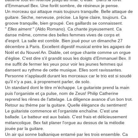
d'Emmanuel Bex. Une forêt sombre, de résineux je pense.
Un morceau qui attaque mais toujours tranquille. Belle attaque de
guitare. Sèche, nerveuse, précise. La ligne claire, toujours. Ca
groove tranquille, bien groupé. Ces gaillards se connaissent.
"
Elles aiment
" (Aldo Romano). Ca chante joyeusement. Ca
danse même, comme des belles femmes vives de corps et
d'esprit. La salle est comble. Bien joué pour un dimanche 27
décembre à Paris. Excellent digestif musical entre les agapes de
Noël et du Nouvel An. Diable, cet orgue chante comme un orgue
d'église. C'est dire s'il grandit sous les doigts d'Emmanuel Bex. Il
me suffit de fermer les yeux pour voir les jeunes femmes qui
dansent au rythme de cette musique. Elles sont ravissantes.
Personne n'applaudit durant les morceaux car le trio est si soudé
qu'il n'y a pas, à proprement parler, de solo.
Un standard dont le titre m'échappe. Le guitariste prend la main
puis l'organiste et ça pulse, nom de Zeus! Philip Catherine
reprend les rênes de l'attelage. La diligence avance d'un bon trot.
Retour au thème par la guitare. Quelle élégance du sentiment!
Le guitariste commence et l'organiste enchaîne. C'est une
ballade. Le batteur est aux balais. C'est frais et délicieusement
mélancolique. Bex fait planer l'orgue au dessus de la mélodie
jouée par la guitare.
Un air qui sonne balkanique entamé par les trois ensemble. Ca