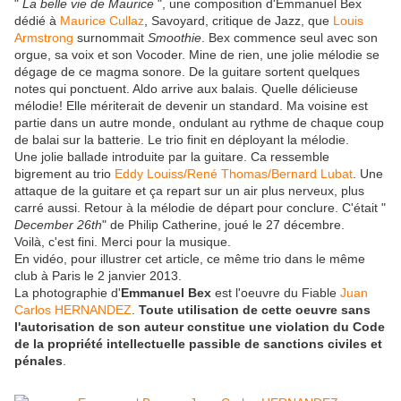
"
La belle vie de Maurice
", une composition d'Emmanuel Bex
dédié à
Maurice Cullaz
, Savoyard, critique de Jazz, que
Louis
Armstrong
surnommait
Smoothie
. Bex commence seul avec son
orgue, sa voix et son Vocoder. Mine de rien, une jolie mélodie se
dégage de ce magma sonore. De la guitare sortent quelques
notes qui ponctuent. Aldo arrive aux balais. Quelle délicieuse
mélodie! Elle mériterait de devenir un standard. Ma voisine est
partie dans un autre monde, ondulant au rythme de chaque coup
de balai sur la batterie. Le trio finit en déployant la mélodie.
Une jolie ballade introduite par la guitare. Ca ressemble
bigrement au trio
Eddy Louiss/René Thomas/Bernard Lubat
. Une
attaque de la guitare et ça repart sur un air plus nerveux, plus
carré aussi. Retour à la mélodie de départ pour conclure. C'était "
December 26th
" de Philip Catherine, joué le 27 décembre.
Voilà, c'est fini. Merci pour la musique.
En vidéo, pour illustrer cet article, ce même trio dans le même
club à Paris le 2 janvier 2013.
La photographie d'
Emmanuel Bex
est l'oeuvre du Fiable
Juan
Carlos HERNANDEZ
.
Toute utilisation de cette oeuvre sans
l'autorisation de son auteur constitue une violation du Code
de la propriété intellectuelle passible de sanctions civiles et
pénales
.