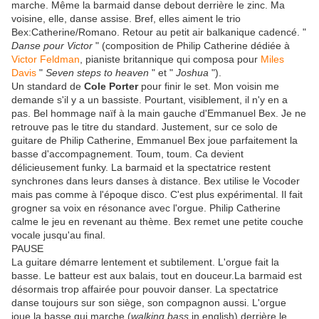
marche. Même la barmaid danse debout derrière le zinc. Ma
voisine, elle, danse assise. Bref, elles aiment le trio
Bex:Catherine/Romano. Retour au petit air balkanique cadencé. "
Danse pour Victor
" (composition de Philip Catherine dédiée à
Victor Feldman
, pianiste britannique qui composa pour
Miles
Davis
"
Seven steps to heaven
" et "
Joshua
").
Un standard de
Cole Porter
pour finir le set. Mon voisin me
demande s'il y a un bassiste. Pourtant, visiblement, il n'y en a
pas. Bel hommage naïf à la main gauche d'Emmanuel Bex. Je ne
retrouve pas le titre du standard. Justement, sur ce solo de
guitare de Philip Catherine, Emmanuel Bex joue parfaitement la
basse d'accompagnement. Toum, toum. Ca devient
délicieusement funky. La barmaid et la spectatrice restent
synchrones dans leurs danses à distance. Bex utilise le Vocoder
mais pas comme à l'époque disco. C'est plus expérimental. Il fait
grogner sa voix en résonance avec l'orgue. Philip Catherine
calme le jeu en revenant au thème. Bex remet une petite couche
vocale jusqu'au final.
PAUSE
La guitare démarre lentement et subtilement. L'orgue fait la
basse. Le batteur est aux balais, tout en douceur.La barmaid est
désormais trop affairée pour pouvoir danser. La spectatrice
danse toujours sur son siège, son compagnon aussi. L'orgue
joue la basse qui marche (
walking bass
in english) derrière le