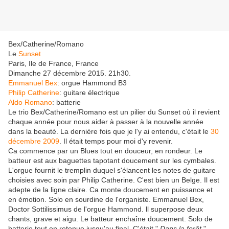
Bex/Catherine/Romano
Le
Sunset
Paris, Ile de France, France
Dimanche 27 décembre 2015. 21h30.
Emmanuel Bex
: orgue Hammond B3
Philip Catherine
: guitare électrique
Aldo Romano
: batterie
Le trio Bex/Catherine/Romano est un pilier du Sunset où il revient
chaque année pour nous aider à passer à la nouvelle année
dans la beauté. La dernière fois que je l'y ai entendu, c'était le
30
décembre 2009
. Il était temps pour moi d'y revenir.
Ca commence par un Blues tout en douceur, en rondeur. Le
batteur est aux baguettes tapotant doucement sur les cymbales.
L'orgue fournit le tremplin duquel s'élancent les notes de guitare
choisies avec soin par Philip Catherine. C'est bien un Belge. Il est
adepte de la ligne claire. Ca monte doucement en puissance et
en émotion. Solo en sourdine de l'organiste. Emmanuel Bex,
Doctor Sottilissimus de l'orgue Hammond. ll superpose deux
chants, grave et aigu. Le batteur enchaîne doucement. Solo de
batterie tout en retenue jusqu'au final. C'était "
Dans la forêt
"