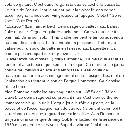
solo de guitare. C'est dans l'organiste que se cache le bassiste.
Le bruit de l'eau qui coule au bar pour la vaisselle des verres
accompagne la musique. Fin groupée en apogée. C'était "
So in
love
' (Cole Porter).
"
Zouzou
" (Emmanuel Bex). Démarrage du batteur aux balais.
Jolie marche. Orgue et guitare enchaînent. Ca swingue vite fait,
bien fait. Dans son solo, Philip Catherine tient le temps suspendu
au bout de ses doigts. Le trio monte en puissance. Retour au
calme pour un solo de batterie en finesse, aux baguettes. Ca
chante puis ça repart sur le groove initial.
"
Letter from my mother
" (Philip Catherine). La musique est aussi
tendre et affectueuse que son titre l'indique. Ca marche. Le jeune
couple de voisins s'enlace et s'embrasse. L'eau coule de
nouveau au bar, en accompagnement de la musique. Bex met de
l'animation en triturant le son de l'orgue Hammond. Ca s'apaise
et me berce.
Aldo Romano enchaîne aux baguettes sur "
All Blues
" (Miles
Davis). Le démarrage est surprenant mais c'est bien ce thème
immarcescible qui surgit. L'orgue joue le rôle du piano, de la
basse et de l'accompagnement de cuivres ( 3 en un! comme dit
la réclame) alors que le guitariste est le soliste. Aldo Romano a
un jeu moins carré que
Jimmy Cobb
, le batteur de la séance de
1959 et son dernier survivant. Superbe vibrato final du trio.