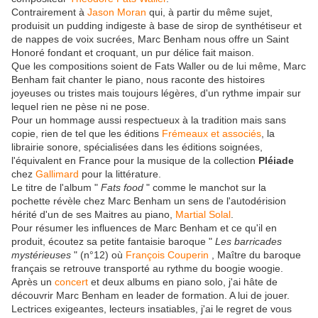
Contrairement à
Jason Moran
qui, à partir du même sujet,
produisit un pudding indigeste à base de sirop de synthétiseur et
de nappes de voix sucrées, Marc Benham nous offre un Saint
Honoré fondant et croquant, un pur délice fait maison.
Que les compositions soient de Fats Waller ou de lui même, Marc
Benham fait chanter le piano, nous raconte des histoires
joyeuses ou tristes mais toujours légères, d'un rythme impair sur
lequel rien ne pèse ni ne pose.
Pour un hommage aussi respectueux à la tradition mais sans
copie, rien de tel que les éditions
Frémeaux et associés
, la
librairie sonore, spécialisées dans les éditions soignées,
l'équivalent en France pour la musique de la collection
Pléiade
chez
Gallimard
pour la littérature.
Le titre de l'album "
Fats food
" comme le manchot sur la
pochette révèle chez Marc Benham un sens de l'autodérision
hérité d'un de ses Maitres au piano,
Martial Solal
.
Pour résumer les influences de Marc Benham et ce qu'il en
produit, écoutez sa petite fantaisie baroque "
Les barricades
mystérieuses
" (n°12) où
François Couperin
, Maître du baroque
français se retrouve transporté au rythme du boogie woogie.
Après un
concert
et deux albums en piano solo, j'ai hâte de
découvrir Marc Benham en leader de formation. A lui de jouer.
Lectrices exigeantes, lecteurs insatiables, j'ai le regret de vous