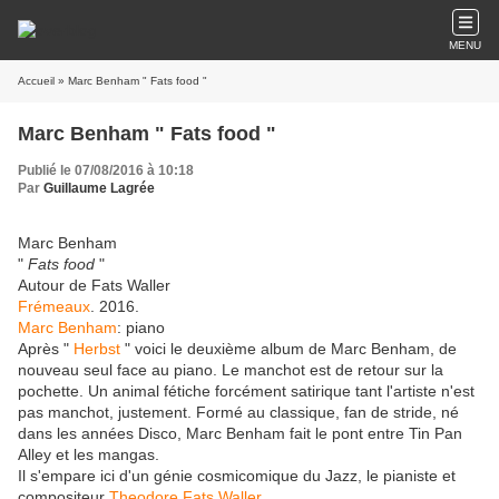
MENU
Accueil
» Marc Benham " Fats food "
Marc Benham " Fats food "
Publié le 07/08/2016 à 10:18
Par
Guillaume Lagrée
Marc Benham
"
Fats food
"
Autour de Fats Waller
Frémeaux
. 2016.
Marc Benham
: piano
Après "
Herbst
" voici le deuxième album de Marc Benham, de
nouveau seul face au piano. Le manchot est de retour sur la
pochette. Un animal fétiche forcément satirique tant l'artiste n'est
pas manchot, justement. Formé au classique, fan de stride, né
dans les années Disco, Marc Benham fait le pont entre Tin Pan
Alley et les mangas.
Il s'empare ici d'un génie cosmicomique du Jazz, le pianiste et
compositeur
Theodore Fats Waller
.