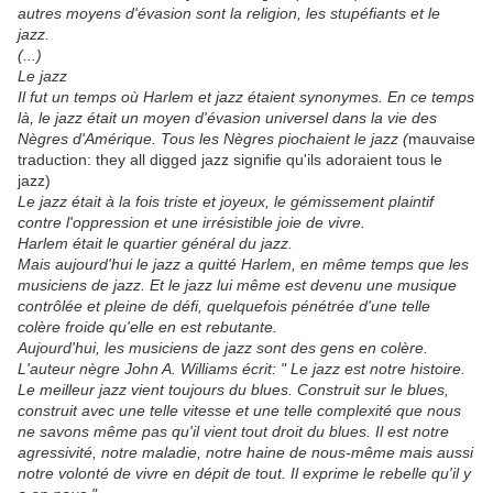
autres moyens d'évasion sont la religion, les stupéfiants et le
jazz.
(...)
Le jazz
Il fut un temps où Harlem et jazz étaient synonymes. En ce temps
là, le jazz était un moyen d'évasion universel dans la vie des
Nègres d'Amérique. Tous les Nègres piochaient le jazz (
mauvaise
traduction: they all digged jazz signifie qu'ils adoraient tous le
jazz)
Le jazz était à la fois triste et joyeux, le gémissement plaintif
contre l'oppression et une irrésistible joie de vivre.
Harlem était le quartier général du jazz.
Mais aujourd'hui le jazz a quitté Harlem, en même temps que les
musiciens de jazz. Et le jazz lui même est devenu une musique
contrôlée et pleine de défi, quelquefois pénétrée d'une telle
colère froide qu'elle en est rebutante.
Aujourd'hui, les musiciens de jazz sont des gens en colère.
L'auteur nègre John A. Williams écrit: " Le jazz est notre histoire.
Le meilleur jazz vient toujours du blues. Construit sur le blues,
construit avec une telle vitesse et une telle complexité que nous
ne savons même pas qu'il vient tout droit du blues. Il est notre
agressivité, notre maladie, notre haine de nous-même mais aussi
notre volonté de vivre en dépit de tout. Il exprime le rebelle qu'il y