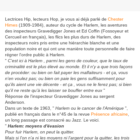
Lectrices Hip, lecteurs Hop, je vous ai déjà parlé de
Chester
Himes
(1909-1984), auteur du cycle de Harlem, les aventures
des inspecteurs Gravedigger Jones et Ed Coffin (Fossoyeur et
Cercueil en français), les flics les plus durs de Harlem, des
inspecteurs noirs pris entre une hiérarchie blanche et une
population noire et qui ont une manière toute personnelle de faire
régner l'ordre public à Harlem.
"
C'est ici à Harlem , parmi les gens de couleur, que le taux de
criminalité est le plus élevé au monde. Et il n'y a que trois façons
de procéder: ou bien on fait payer les malfaiteurs - et ça, vous
n'en voulez pas; ou bien on paie les gens suffisamment pour
qu'ils aient une vie décente - et ça , vous ne le ferez pas; si bien
qu'il ne reste qu'à les laisser se bouffer entre eux
"
Réponse de l'inspecteur Gravedigger Jones au sergent
Anderson.
Dans un texte de 1963, "
Harlem ou le cancer de l'Amérique
",
publié en français dans le n°45 de la revue
Présence africaine
,
un long passage est consacré au Jazz. Le voici.
"
Harlem: moyens d'évasion
Pour fuir Harlem, on peut la quitter.
Mais si l'on n'a ni les moyens ni l'argent pour la quitter, les trois