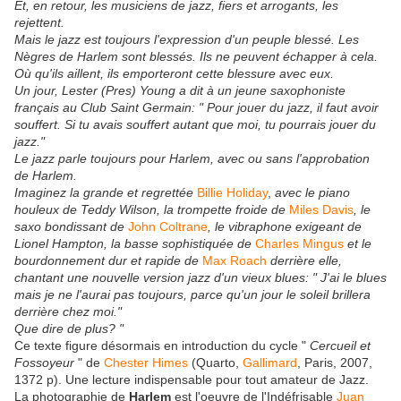
Et, en retour, les musiciens de jazz, fiers et arrogants, les
rejettent.
Mais le jazz est toujours l'expression d'un peuple blessé. Les
Nègres de Harlem sont blessés. Ils ne peuvent échapper à cela.
Où qu'ils aillent, ils emporteront cette blessure avec eux.
Un jour, Lester (Pres) Young a dit à un jeune saxophoniste
français au Club Saint Germain: " Pour jouer du jazz, il faut avoir
souffert. Si tu avais souffert autant que moi, tu pourrais jouer du
jazz."
Le jazz parle toujours pour Harlem, avec ou sans l'approbation
de Harlem.
Imaginez la grande et regrettée
Billie Holiday
,
avec le piano
houleux de Teddy Wilson, la trompette froide de
Miles Davis
, le
saxo bondissant de
John Coltrane
, le vibraphone exigeant de
Lionel Hampton, la basse sophistiquée de
Charles Mingus
et le
bourdonnement dur et rapide de
Max Roach
derrière elle,
chantant une nouvelle version jazz d'un vieux blues: " J'ai le blues
mais je ne l'aurai pas toujours, parce qu'un jour le soleil brillera
derrière chez moi."
Que dire de plus? "
Ce texte figure désormais en introduction du cycle "
Cercueil et
Fossoyeur
" de
Chester Himes
(Quarto,
Gallimard
, Paris, 2007,
1372 p). Une lecture indispensable pour tout amateur de Jazz.
La photographie de
Harlem
est l'oeuvre de l'Indéfrisable
Juan