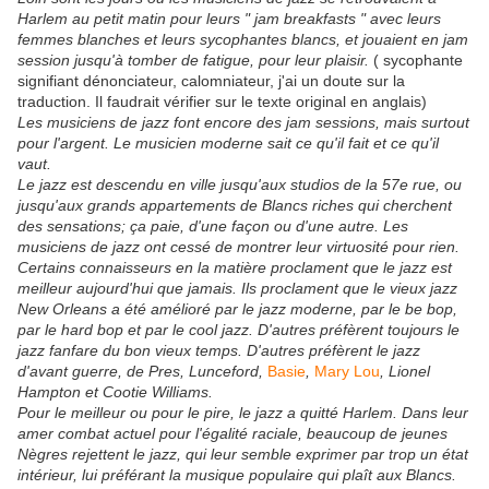
Harlem au petit matin pour leurs " jam breakfasts " avec leurs
femmes blanches et leurs sycophantes blancs, et jouaient en jam
session jusqu'à tomber de fatigue, pour leur plaisir.
( sycophante
signifiant dénonciateur, calomniateur, j'ai un doute sur la
traduction. Il faudrait vérifier sur le texte original en anglais)
Les musiciens de jazz font encore des jam sessions, mais surtout
pour l'argent. Le musicien moderne sait ce qu'il fait et ce qu'il
vaut.
Le jazz est descendu en ville jusqu'aux studios de la 57e rue, ou
jusqu'aux grands appartements de Blancs riches qui cherchent
des sensations; ça paie, d'une façon ou d'une autre. Les
musiciens de jazz ont cessé de montrer leur virtuosité pour rien.
Certains connaisseurs en la matière proclament que le jazz est
meilleur aujourd'hui que jamais. Ils proclament que le vieux jazz
New Orleans a été amélioré par le jazz moderne, par le be bop,
par le hard bop et par le cool jazz. D'autres préfèrent toujours le
jazz fanfare du bon vieux temps. D'autres préfèrent le jazz
d'avant guerre, de Pres, Lunceford,
Basie
,
Mary Lou
, Lionel
Hampton et Cootie Williams.
Pour le meilleur ou pour le pire, le jazz a quitté Harlem. Dans leur
amer combat actuel pour l'égalité raciale, beaucoup de jeunes
Nègres rejettent le jazz, qui leur semble exprimer par trop un état
intérieur, lui préférant la musique populaire qui plaît aux Blancs.