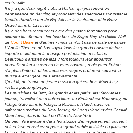
centre-ville.
Il n'y a que deux night-clubs à Harlem qui possèdent en
permanence un dancing et proposent des spectacles sur piste: le
Small's Paradise Inn de Big Wilt sur la 7e Avenue et le Baby
Grand dans la 125e rue.
Il y a des bars-restaurants avec des petites formations pour
distraire les dîneurs - les "combos" de Sugar Ray, de Dickie Well,
de
Count Basie
et d'autres - mais ils n'ont pas de piste de danse.
L'Apollo Theater, où l'on voyait jadis les grands artistes de jazz,
importe maintenant la musique portoricaine et cubaine.
Beaucoup d'artistes de jazz y font toujours leur apparition
annuelle selon les termes de leurs contrats, mais jouer là-haut
n'a plus d'intérêt, et les auditoires nègres préfèrent souvent la
musique étrangère, plus effervescente.
Ça et là, on trouve un jeune musicien qui est bon. Mais il n'y
restera pas longtemps.
Les musiciens de jazz, les grands et les petits, les vieux et les
jeunes, travaillent en d'autres lieux; au Birdland sur Broadway, au
Village Gate dans le Village, à Rabdall's Island, dans les
différentes stations du New Jersey, de Long Island et des Catskill
Mountains, dans le haut de l'Etat de New York.
Ou bien, ils travaillent dans les studios d'enregistrement, souvent
nuit et jour, enregistrant pour le grand public invisible du juke-box.
Loin sont les jours où les musiciens de jazz se retrouvaient à