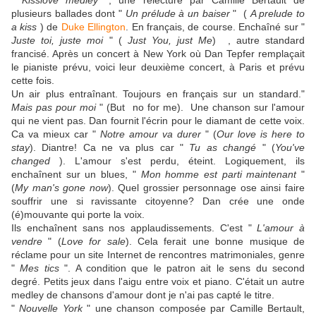
plusieurs ballades dont "
Un prélude à un baiser
" (
A prelude to
a kiss
) de
Duke Ellington
. En français, de course. Enchaîné sur "
Juste toi, juste moi
" (
Just You, just Me
) , autre standard
francisé. Après un concert à New York où Dan Tepfer remplaçait
le pianiste prévu, voici leur deuxième concert, à Paris et prévu
cette fois.
Un air plus entraînant. Toujours en français sur un standard."
Mais pas pour moi
" (But no for me). Une chanson sur l'amour
qui ne vient pas. Dan fournit l'écrin pour le diamant de cette voix.
Ca va mieux car "
Notre amour va durer
" (
Our love is here to
stay
). Diantre! Ca ne va plus car "
Tu as changé
" (
You've
changed
). L'amour s'est perdu, éteint. Logiquement, ils
enchaînent sur un blues, "
Mon homme est parti maintenant
"
(
My man's gone now
). Quel grossier personnage ose ainsi faire
souffrir une si ravissante citoyenne? Dan crée une onde
(é)mouvante qui porte la voix.
Ils enchaînent sans nos applaudissements. C'est "
L'amour à
vendre
" (
Love for sale
). Cela ferait une bonne musique de
réclame pour un site Internet de rencontres matrimoniales, genre
"
Mes tics
". A condition que le patron ait le sens du second
degré. Petits jeux dans l'aigu entre voix et piano. C'était un autre
medley de chansons d'amour dont je n'ai pas capté le titre.
"
Nouvelle York
" une chanson composée par Camille Bertault,