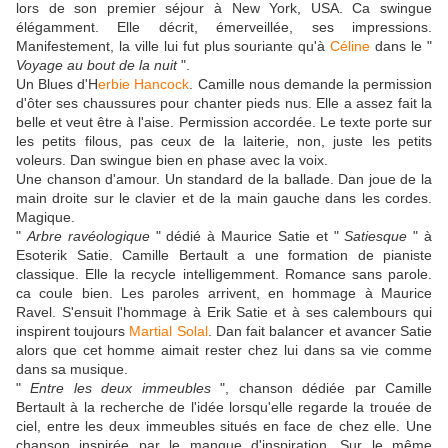
lors de son premier séjour à New York, USA. Ca swingue
élégamment. Elle décrit, émerveillée, ses impressions.
Manifestement, la ville lui fut plus souriante qu'à
Céline
dans le "
Voyage au bout de la nuit
".
Un Blues d'H
erbie Hancock
. Camille nous demande la permission
d'ôter ses chaussures pour chanter pieds nus. Elle a assez fait la
belle et veut être à l'aise. Permission accordée. Le texte porte sur
les petits filous, pas ceux de la laiterie, non, juste les petits
voleurs. Dan swingue bien en phase avec la voix.
Une chanson d'amour. Un standard de la ballade. Dan joue de la
main droite sur le clavier et de la main gauche dans les cordes.
Magique.
"
Arbre ravéologique
" dédié à Maurice Satie et "
Satiesque
" à
Esoterik Satie. Camille Bertault a une formation de pianiste
classique. Elle la recycle intelligemment. Romance sans parole.
ca coule bien. Les paroles arrivent, en hommage à Maurice
Ravel. S'ensuit l'hommage à Erik Satie et à ses calembours qui
inspirent toujours
Martial Solal
. Dan fait balancer et avancer Satie
alors que cet homme aimait rester chez lui dans sa vie comme
dans sa musique.
"
Entre les deux immeubles
", chanson dédiée par Camille
Bertault à la recherche de l'idée lorsqu'elle regarde la trouée de
ciel, entre les deux immeubles situés en face de chez elle. Une
chanson inspirée par le manque d'inspiration. Sur le même