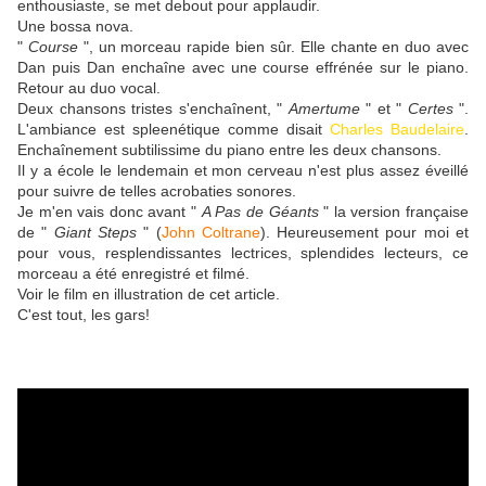
enthousiaste, se met debout pour applaudir.
Une bossa nova.
"
Course
", un morceau rapide bien sûr. Elle chante en duo avec
Dan puis Dan enchaîne avec une course effrénée sur le piano.
Retour au duo vocal.
Deux chansons tristes s'enchaînent, "
Amertume
" et "
Certes
".
L'ambiance est spleenétique comme disait
Charles Baudelaire
.
Enchaînement subtilissime du piano entre les deux chansons.
Il y a école le lendemain et mon cerveau n'est plus assez éveillé
pour suivre de telles acrobaties sonores.
Je m'en vais donc avant "
A Pas de Géants
" la version française
de "
Giant Steps
" (
John Coltrane
). Heureusement pour moi et
pour vous, resplendissantes lectrices, splendides lecteurs, ce
morceau a été enregistré et filmé.
Voir le film en illustration de cet article.
C'est tout, les gars!