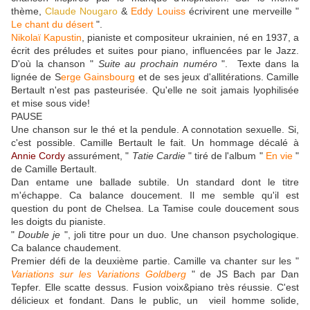
thème,
Claude Nougaro
&
Eddy Louiss
écrivirent une merveille "
Le chant du désert
".
Nikolaï Kapustin
, pianiste et compositeur ukrainien, né en 1937, a
écrit des préludes et suites pour piano, influencées par le Jazz.
D'où la chanson "
Suite au prochain numéro
". Texte dans la
lignée de S
erge Gainsbourg
et de ses jeux d'allitérations. Camille
Bertault n'est pas pasteurisée. Qu'elle ne soit jamais lyophilisée
et mise sous vide!
PAUSE
Une chanson sur le thé et la pendule. A connotation sexuelle. Si,
c'est possible. Camille Bertault le fait. Un hommage décalé à
Annie Cordy
assurément, "
Tatie Cardie
" tiré de l'album "
En vie
"
de Camille Bertault.
Dan entame une ballade subtile. Un standard dont le titre
m'échappe. Ca balance doucement. Il me semble qu'il est
question du pont de Chelsea. La Tamise coule doucement sous
les doigts du pianiste.
"
Double je
", joli titre pour un duo. Une chanson psychologique.
Ca balance chaudement.
Premier défi de la deuxième partie. Camille va chanter sur les "
Variations sur les Variations Goldberg
" de JS Bach par Dan
Tepfer. Elle scatte dessus. Fusion voix&piano très réussie. C'est
délicieux et fondant. Dans le public, un vieil homme solide,