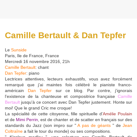
Camille Bertault & Dan Tepfer
Le
Sunside
Paris, Ile de France, France
Mercredi 16 novembre 2016, 21h
Camille Bertault
: chant
Dan Tepfer
: piano
Lectrices attentives, lecteurs exhaustifs, vous avez forcément
remarqué que j'ai maintes fois célébré le pianiste franco-
américain
Dan Tepfer
sur ce blog. Par contre, j'ignorais
l'existence de la chanteuse et compositrice française
Camille
Bertault
jusqu'à ce concert avec Dan Tepfer justement. Honte sur
moi! Que le grand Cric me croque!
La spécialité de cette citoyenne, fille spirituelle d'
Amélie Poulain
et de
Mimi Perrin
, est de chanter et de scatter en français sur des
standards du Jazz (son impro sur "
A pas de géants
" de
Jean
Coltraîne
a fait le tour du monde) ou ses compositions.
"
Kisslove medley
", une relecture par Camille Bertault de