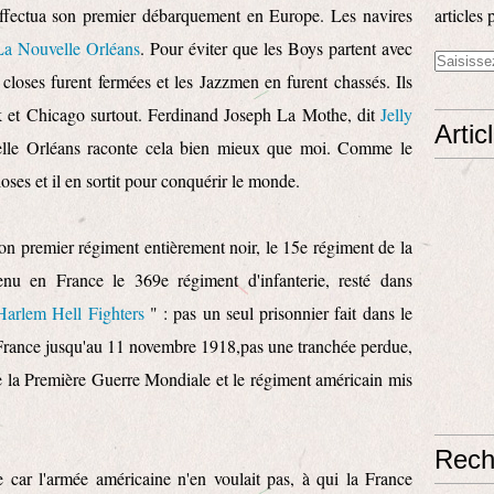
ffectua son premier débarquement en Europe. Les navires
articles 
La Nouvelle Orléans
. Pour éviter que les Boys partent avec
closes furent fermées et les Jazzmen en furent chassés. Ils
k et Chicago surtout. Ferdinand Joseph La Mothe, dit
Jelly
Artic
lle Orléans raconte cela bien mieux que moi. Comme le
loses et il en sortit pour conquérir le monde.
n premier régiment entièrement noir, le 15e régiment de la
 en France le 369e régiment d'infanterie, resté dans
Harlem Hell Fighters
" : pas un seul prisonnier fait dans le
France jusqu'au 11 novembre 1918,pas une tranchée perdue,
e la Première Guerre Mondiale et le régiment américain mis
Rech
e car l'armée américaine n'en voulait pas, à qui la France