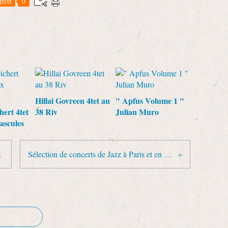
post
0
Hillai Govreen 4tet au
" Apfus Volume 1 "
hert 4tet
38 Riv
Julian Muro
ascules
s Lombards
Sélection de concerts de Jazz à Paris et en Ile de France pour janvier 2017