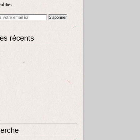
publiés.
les récents
erche