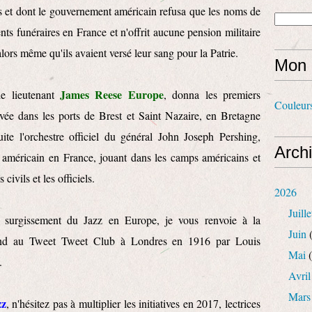
res et dont le gouvernement américain refusa que les noms de
ts funéraires en France et n'offrit aucune pension militaire
lors même qu'ils avaient versé leur sang pour la Patrie.
Mon 
James Reese Europe
le lieutenant
, donna les premiers
Couleur
vée dans les ports de Brest et Saint Nazaire, en Bretagne
ite l'orchestre officiel du général John Joseph Pershing,
Arch
américain en France, jouant dans les camps américains et
 civils et les officiels.
2026
Juille
e surgissement du Jazz en Europe, je vous renvoie à la
Juin
(
Band au Tweet Tweet Club à Londres en 1916 par Louis
Mai
(
.
Avril
Mars
zz
, n'hésitez pas à multiplier les initiatives en 2017, lectrices