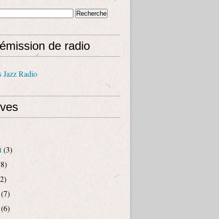
émission de radio
s Jazz Radio
ives
t
(3)
8)
2)
(7)
(6)