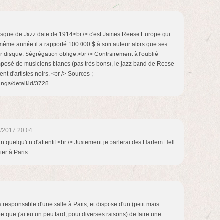
disque de Jazz date de 1914<br /> c'est James Reese Europe qui
 même année il a rapporté 100 000 $ à son auteur alors que ses
ar disque. Ségrégation oblige.<br /> Contrairement à l'oublié
posé de musiciens blancs (pas très bons), le jazz band de Reese
nt d'artistes noirs. <br /> Sources ;
ings/detail/id/3728
/2017 20:04
in quelqu'un d'attentif.<br /> Justement je parlerai des Harlem Hell
ier à Paris.
 responsable d'une salle à Paris, et dispose d'un (petit mais
e que j'ai eu un peu tard, pour diverses raisons) de faire une