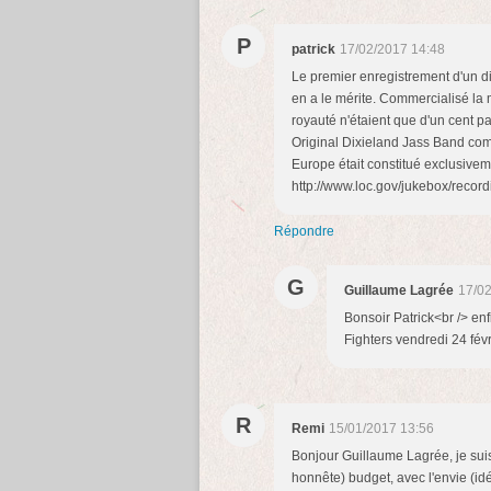
P
patrick
17/02/2017 14:48
Le premier enregistrement d'un 
en a le mérite. Commercialisé la
royauté n'étaient que d'un cent p
Original Dixieland Jass Band com
Europe était constitué exclusiveme
http://www.loc.gov/jukebox/record
Répondre
G
Guillaume Lagrée
17/02
Bonsoir Patrick<br /> enf
Fighters vendredi 24 févr
R
Remi
15/01/2017 13:56
Bonjour Guillaume Lagrée, je suis
honnête) budget, avec l'envie (idé