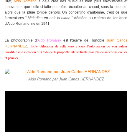
Bref,
Aldo Romano
a déjà créé des musiques bien plus envoûtantes et
innovantes que celle-ci faite pour être écoutée au chaud, sous la couette,
alors que la pluie tombe dehors. Un concertino d'automne, c'est ce que
forment ces "
Mélodies en noir et blanc
" dédiées au cinéma de l'enfance
d'Aldo Romano, né en 1941.
La photographie d'
Aldo Romano
est l'œuvre de l'Ignoble
Juan Carlos
Toute utilisation de cette œuvre sans l'autorisation de son auteur
HERNANDEZ
.
constitue une violation du Code de la propriété intellectuelle passible de sanctions civiles
et pénales
.
Aldo Romano par Juan Carlos HERNANDEZ