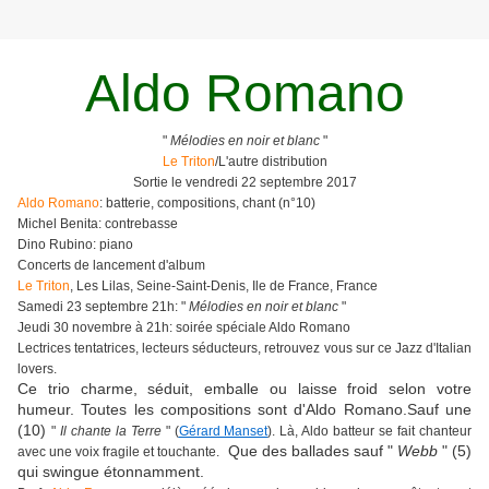
Aldo Romano
"
Mélodies en noir et blanc
"
Le Triton
/L'autre distribution
Sortie le vendredi 22 septembre 2017
Aldo Romano
: batterie, compositions, chant (n°10)
Michel Benita: contrebasse
Dino Rubino: piano
Concerts de lancement d'album
Le Triton
, Les Lilas, Seine-Saint-Denis, Ile de France, France
Samedi 23 septembre 21h: "
Mélodies en noir et blanc
"
Jeudi 30 novembre à 21h: soirée spéciale Aldo Romano
Lectrices tentatrices, lecteurs séducteurs, retrouvez vous sur ce Jazz d'Italian
lovers.
Ce trio charme, séduit, emballe ou laisse froid selon votre
humeur. Toutes les compositions sont d'Aldo Romano.S
auf une
(10)
"
Il chante la Terre
" (
Gérard Manset
). Là, Aldo batteur se fait chanteur
Que des ballades sauf "
Webb
" (5)
avec une voix fragile et touchante.
qui swingue étonnamment.