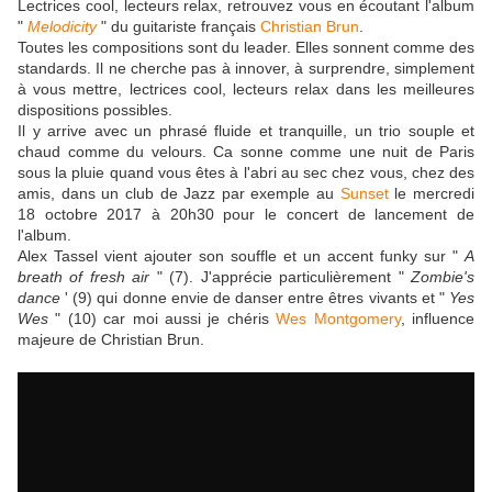
Lectrices cool, lecteurs relax, retrouvez vous en écoutant l'album
"
Melodicity
" du guitariste français
Christian Brun
.
Toutes les compositions sont du leader. Elles sonnent comme des
standards. Il ne cherche pas à innover, à surprendre, simplement
à vous mettre, lectrices cool, lecteurs relax dans les meilleures
dispositions possibles.
Il y arrive avec un phrasé fluide et tranquille, un trio souple et
chaud comme du velours. Ca sonne comme une nuit de Paris
sous la pluie quand vous êtes à l'abri au sec chez vous, chez des
amis, dans un club de Jazz par exemple au
Sunset
le mercredi
18 octobre 2017 à 20h30 pour le concert de lancement de
l'album.
Alex Tassel vient ajouter son souffle et un accent funky sur "
A
breath of fresh air
" (7). J'apprécie particulièrement "
Zombie's
dance
' (9) qui donne envie de danser entre êtres vivants et "
Yes
Wes
" (10) car moi aussi je chéris
Wes Montgomery
, influence
majeure de Christian Brun.