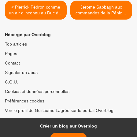
< Pierrick Pédron comme
Jérome Sabbagh aux
un air d'inconnu au Duc des
commandes de la Péniche
Lombards
Anako >
Hébergé par Overblog
Top articles
Pages
Contact
Signaler un abus
C.G.U.
Cookies et données personnelles
Préférences cookies
Voir le profil de Guillaume Lagrée sur le portail Overblog
Créer un blog sur Overblog