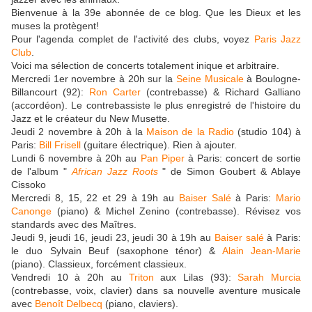
Bienvenue à la 39e abonnée de ce blog. Que les Dieux et les
muses la protègent!
Pour l'agenda complet de l'activité des clubs, voyez
Paris Jazz
Club
.
Voici ma sélection de concerts totalement inique et arbitraire.
Mercredi 1er novembre à 20h sur la
Seine Musicale
à Boulogne-
Billancourt (92):
Ron Carter
(contrebasse) & Richard Galliano
(accordéon). Le contrebassiste le plus enregistré de l'histoire du
Jazz et le créateur du New Musette.
Jeudi 2 novembre à 20h à la
Maison de la Radio
(studio 104) à
Paris:
Bill Frisell
(guitare électrique). Rien à ajouter.
Lundi 6 novembre à 20h au
Pan Piper
à Paris: concert de sortie
de l'album "
African Jazz Roots
" de Simon Goubert & Ablaye
Cissoko
Mercredi 8, 15, 22 et 29 à 19h au
Baiser Salé
à Paris:
Mario
Canonge
(piano) & Michel Zenino (contrebasse). Révisez vos
standards avec des Maîtres.
Jeudi 9, jeudi 16, jeudi 23, jeudi 30 à 19h au
Baiser salé
à Paris:
le duo Sylvain Beuf (saxophone ténor) &
Alain Jean-Marie
(piano). Classieux, forcément classieux.
Vendredi 10 à 20h au
Triton
aux Lilas (93):
Sarah Murcia
(contrebasse, voix, clavier) dans sa nouvelle aventure musicale
avec
Benoît Delbecq
(piano, claviers).