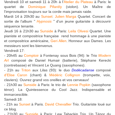
Vendredi 10 et samedi 11 à 20h à l'
Atelier du Plateau
à Paris: le
quartet de
Dominique Pifarély
(violon). Un Maître de
l'improvisation toujours sur la corde mais jamais raide.
Mardi 14 à 20h30 au
Sunset
:
Julien Marga
Quartet. Concert de
sortie de l'album "
Hypnosis
" d'un jeune guitariste à découvrir
séquence tenante.
Jeudi 16 à 21h30 au
Sunside
à Paris:
Leila Olivesi
Quartet. Une
pianiste et compositrice française rend hommage à une pianiste
et compositrice américaine,
Geri Allen
. Honneur aux Dames. Les
messieurs sont les bienvenus.
Vendredi 17:
- 20h45 au
Comptoir
à Fontenay sous Bois (94): le Trio
Modern
Art
composé de Daniel Humair (batterie), Stéphane Kerecki
(contrebasse) et Vincent Le Quang (saxophones).
- 21h au
Triton
aux Lilas (93): le duo
Dodécadanse
composé
d'Elise Caron
(chant) &
Médéric Collignon
(trompette, voix,
claviers). Ouvrez grand vos oreilles et vos cerveaux!
- 21h30 au
Sunside
à Paris: le trio de
Lennie Popkin
(saxophone
ténor). La Quintessence du Cool Jazz. Indispensable et
immarcescible.
Samedi 18:
- 21h au
Sunset
à Paris.
David Chevallier
Trio. Guitariste loué sur
ce blog.
- 21h30 au
Sunside
à Paris: Lew Tabackin Trio. Un Ténor du