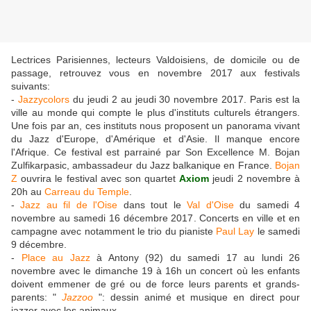
Lectrices Parisiennes, lecteurs Valdoisiens, de domicile ou de
passage, retrouvez vous en novembre 2017 aux festivals
suivants:
-
Jazzycolors
du jeudi 2 au jeudi 30 novembre 2017. Paris est la
ville au monde qui compte le plus d'instituts culturels étrangers.
Une fois par an, ces instituts nous proposent un panorama vivant
du Jazz d'Europe, d'Amérique et d'Asie. Il manque encore
l'Afrique. Ce festival est parrainé par Son Excellence M. Bojan
Zulfikarpasic, ambassadeur du Jazz balkanique en France.
Bojan
Z
ouvrira le festival avec son quartet
Axiom
jeudi 2 novembre à
20h au
Carreau du Temple
.
-
Jazz au fil de l'Oise
dans tout le
Val d'Oise
du samedi 4
novembre au samedi 16 décembre 2017. Concerts en ville et en
campagne avec notamment le trio du pianiste
Paul Lay
le samedi
9 décembre.
-
Place au Jazz
à Antony (92) du samedi 17 au lundi 26
novembre avec le dimanche 19 à 16h un concert où les enfants
doivent emmener de gré ou de force leurs parents et grands-
parents: "
Jazzoo
": dessin animé et musique en direct pour
jazzer avec les animaux.