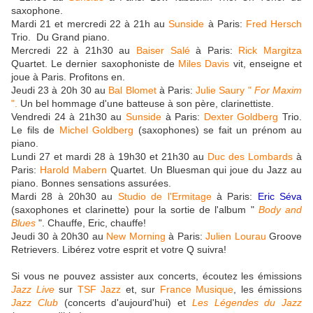
saxophone.
Mardi 21 et mercredi 22 à 21h au
Sunside
à Paris:
Fred Hersch
Trio. Du Grand piano.
Mercredi 22 à 21h30 au
Baiser Salé
à Paris:
Rick Margitza
Quartet. Le dernier saxophoniste de
Miles Davis
vit, enseigne et
joue à Paris. Profitons en.
Jeudi 23 à 20h 30 au
Bal Blomet
à Paris:
Julie Saury "
For Maxim
".
Un bel hommage d'une batteuse à son père, clarinettiste.
Vendredi 24 à 21h30 au
Sunside
à Paris:
Dexter Goldberg
Trio.
Le fils de
Michel Goldberg
(saxophones) se fait un prénom au
piano.
Lundi 27 et mardi 28 à 19h30 et 21h30 au
Duc des Lombards
à
Paris:
Harold Mabern
Quartet. Un Bluesman qui joue du Jazz au
piano. Bonnes sensations assurées.
Mardi 28 à 20h30 au
Studio de l'Ermitage
à Paris:
Eric Séva
(saxophones et clarinette) pour la sortie de l'album "
Body and
Blues
". Chauffe, Eric, chauffe!
Jeudi 30 à 20h30 au
New Morning
à Paris:
Julien Lourau
Groove
Retrievers. Libérez votre esprit et votre Q suivra!
Si vous ne pouvez assister aux concerts, écoutez les émissions
Jazz Live
sur
TSF Jazz
et, sur
France Musique
, les émissions
Jazz Club
(concerts d'aujourd'hui) et
Les Légendes du Jazz