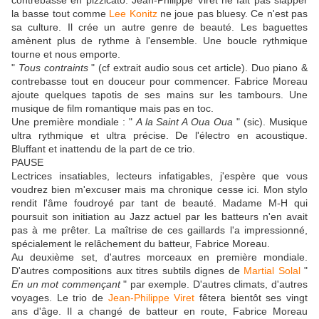
contrebasse en pizzicato. Jean-Philippe Viret ne fait pas slapper
la basse tout comme
Lee Konitz
ne joue pas bluesy. Ce n'est pas
sa culture. Il crée un autre genre de beauté. Les baguettes
amènent plus de rythme à l'ensemble. Une boucle rythmique
tourne et nous emporte.
"
Tous contraints
" (cf extrait audio sous cet article). Duo piano &
contrebasse tout en douceur pour commencer. Fabrice Moreau
ajoute quelques tapotis de ses mains sur les tambours. Une
musique de film romantique mais pas en toc.
Une première mondiale : "
A la Saint A Oua Oua
" (sic). Musique
ultra rythmique et ultra précise. De l'électro en acoustique.
Bluffant et inattendu de la part de ce trio.
PAUSE
Lectrices insatiables, lecteurs infatigables, j'espère que vous
voudrez bien m'excuser mais ma chronique cesse ici. Mon stylo
rendit l'âme foudroyé par tant de beauté. Madame M-H qui
poursuit son initiation au Jazz actuel par les batteurs n'en avait
pas à me prêter. La maîtrise de ces gaillards l'a impressionné,
spécialement le relâchement du batteur, Fabrice Moreau.
Au deuxième set, d'autres morceaux en première mondiale.
D'autres compositions aux titres subtils dignes de
Martial Solal
"
En un mot commençant
" par exemple. D'autres climats, d'autres
voyages. Le trio de
Jean-Philippe Viret
fêtera bientôt ses vingt
ans d'âge. Il a changé de batteur en route, Fabrice Moreau