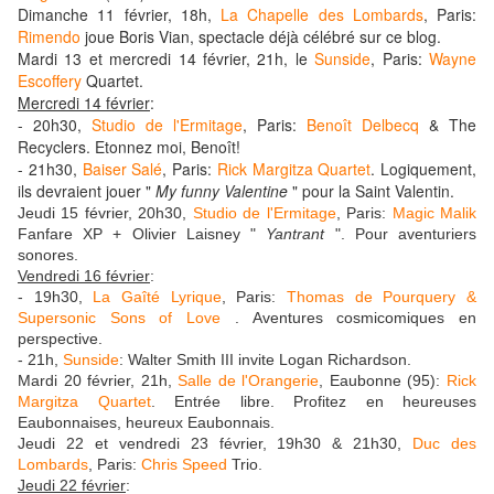
Dimanche 11 février, 18h,
La Chapelle des Lombards
, Paris:
Rimendo
joue Boris Vian, spectacle déjà célébré sur ce blog.
Mardi 13 et mercredi 14 février, 21h, le
Sunside
, Paris:
Wayne
Escoffery
Quartet.
Mercredi 14 février
:
- 20h30,
Studio de l'Ermitage
, Paris:
Benoît Delbecq
& The
Recyclers. Etonnez moi, Benoît!
- 21h30,
Baiser Salé
, Paris:
Rick Margitza Quartet
. Logiquement,
ils devraient jouer "
My funny Valentine
" pour la Saint Valentin.
Jeudi 15 février, 20h30,
Studio de l'Ermitage
, Paris:
Magic Malik
Fanfare XP + Olivier Laisney "
Yantrant
". Pour aventuriers
sonores.
Vendredi 16 février
:
- 19h30,
La Gaîté Lyrique
, Paris:
Thomas de Pourquery &
Supersonic Sons of Love
. Aventures cosmicomiques en
perspective.
- 21h,
Sunside
: Walter Smith III invite Logan Richardson.
Mardi 20 février, 21h,
Salle de l'Orangerie
, Eaubonne (95):
Rick
Margitza Quartet
. Entrée libre. Profitez en heureuses
Eaubonnaises, heureux Eaubonnais.
Jeudi 22 et vendredi 23 février, 19h30 & 21h30,
Duc des
Lombards
, Paris:
Chris Speed
Trio.
Jeudi 22 février
: