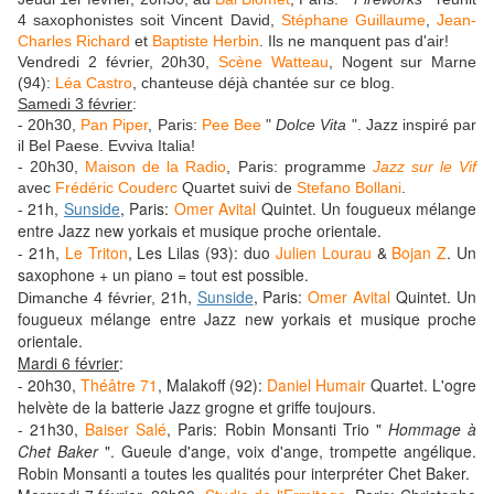
4 saxophonistes soit Vincent David,
Stéphane Guillaume
,
Jean-
Charles Richard
et
Baptiste Herbin
. Ils ne manquent pas d'air!
Vendredi 2 février, 20h30,
Scène Watteau
, Nogent sur Marne
(94):
Léa Castro
, chanteuse déjà chantée sur ce blog.
Samedi 3 février
:
- 20h30,
Pan Piper
, Paris:
Pee Bee
"
Dolce Vita
". Jazz inspiré par
il Bel Paese. Evviva Italia!
- 20h30,
Maison de la Radio
, Paris: programme
Jazz sur le Vif
avec
Frédéric Couderc
Quartet suivi de
Stefano Bollani
.
21h,
Sunside
, Paris:
Omer Avital
Quintet. Un fougueux mélange
-
entre Jazz new yorkais et musique proche orientale.
- 21h,
Le Triton
, Les Lilas (93): duo
Julien Lourau
&
Bojan Z
. Un
saxophone + un piano = tout est possible.
21h,
Sunside
, Paris:
Omer Avital
Quintet. Un
Dimanche 4 février,
fougueux mélange entre Jazz new yorkais et musique proche
orientale.
Mardi 6 février
:
- 20h30,
Théâtre 71
, Malakoff (92):
Daniel Humair
Quartet. L'ogre
helvète de la batterie Jazz grogne et griffe toujours.
- 21h30,
Baiser Salé
, Paris: Robin Monsanti Trio "
Hommage à
Chet Baker
". Gueule d'ange, voix d'ange, trompette angélique.
Robin Monsanti a toutes les qualités pour interpréter Chet Baker.