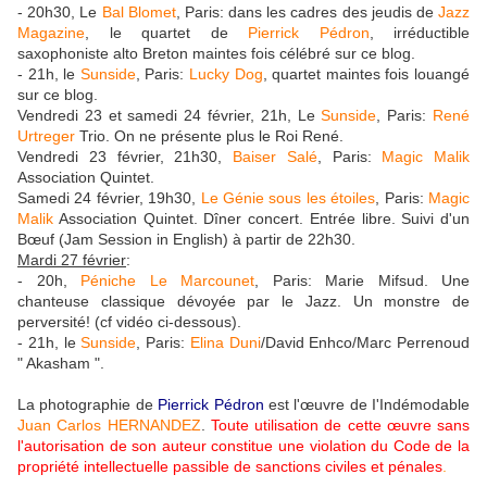
- 20h30, Le
Bal Blomet
, Paris: dans les cadres des jeudis de
Jazz
Magazine
, le quartet de
Pierrick Pédron
, irréductible
saxophoniste alto Breton maintes fois célébré sur ce blog.
- 21h, le
Sunside
, Paris:
Lucky Dog
, quartet maintes fois louangé
sur ce blog.
Vendredi 23 et samedi 24 février, 21h, Le
Sunside
, Paris:
René
Urtreger
Trio. On ne présente plus le Roi René.
Vendredi 23 février, 21h30,
Baiser Salé
, Paris:
Magic Malik
Association Quintet.
Samedi 24 février, 19h30,
Le Génie sous les étoiles
, Paris:
Magic
Malik
Association Quintet. Dîner concert. Entrée libre. Suivi d'un
Bœuf (Jam Session in English) à partir de 22h30.
Mardi 27 février
:
- 20h,
Péniche Le Marcounet
, Paris: Marie Mifsud. Une
chanteuse classique dévoyée par le Jazz. Un monstre de
perversité! (cf vidéo ci-dessous).
- 21h, le
Sunside
, Paris:
Elina Duni
/David Enhco/Marc Perrenoud
" Akasham ".
La photographie de
Pierrick Pédron
est l'œuvre de I'Indémodable
Juan Carlos HERNANDEZ
.
Toute utilisation de cette œuvre sans
l'autorisation de son auteur constitue une violation du Code de la
propriété intellectuelle passible de sanctions civiles et pénales
.