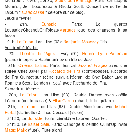
Mercredi 7 février, 20h30,
Studio de l'Ermitage
, Paris: Christophe
Monniot, Jeff Boudreaux & Rhoda Scott. Concert de sortie de
l'album "
Blanc cassé
" célébré sur ce blog.
Jeudi 8 février
:
- 21h,
Sunside
, Paris: Le quartet
Loustalot/Chesnel/Chiffoleau/
Marguet
joue des chansons à sa
façon.
- 21h,
Le Triton
, Les Lilas (93):
Benjamin Moussay
Trio.
Vendredi 9 février
:
- 20h,
Théâtre de l'Agora
, Evry (91):
Ronnie Lynn Patterson
(piano) interprète Rachmaninov en trio de Jazz.
- 21h,
Cinéma Balzac,
Paris: festival
Jazz et Images
avec une
soirée Chet Baker par
Riccardo del Fra
(contrebasse). Riccardo
del Fra Quintet sur scène suivi, à l'écran, de Chet Baker Live at
Ronnie's Scott, London (1986) avec Ricchardo del Fra.
Samedi 10 février
:
- 20h, L
e Triton
, Les Lilas (93): Double Dames avec Joëlle
Léandre (contrebasse) &
Elise Caron
(chant, flute, guitare)
- 21h,
Le Triton
, Les Lilas (93): Double Messieurs avec
Michel
Portal
(clarinette) & Théo Ceccaldi (violon)
- 21h30, Le
Sunside
, Paris: Géraldine Laurent Quartet.
- 21h30, Le
Baiser Salé
, Paris: Canonge & Zenino Quint'Up invite
Magic Malik
(flute). Flute alors!