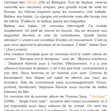
l'archipel des
Glénan
(29) en Bretagne. Fort de Vauban, réserve
naturelle aux narcisses uniques, plus grande école de voile en
Europe, les Glénan inspirent aussi les musiciens. Une ballade.
Batteur aux balais. La cigogne est endormie mais elle bouge tout
de même. D'ailleurs, le batteur passe aux baguettes.
Batteur aux balais. Un morceau interrogatif. Ca ondule
souplement. Un petit air tourne en boucle. Jeu en douceur aux
baguettes derrière le solo de contrebasse. Quelle bonne
vibration! L'univers est constitué d'ondes en mouvement. C'est ce
que nous apprend la physique et la musique. C'était "
Sweet Sour
" (Joe Lovano).
Une création mondiale pour un morceau écrit le matin même du
concert. "
Baroque est la banquise
" suivi de "
Bluesus maritimus
". Stéphane Kérecki joue à l'archet. Effectivement, il y a une
influence baroque là dedans. L'air n'est pas froid, contrairement à
son titre. Deux femmes et un homme s'en vont. Comme ils
bavardaient, leur départ est salué en silence par ceux qui
écoutent. Solo de contrebasse sans accompagnement. Grave,
profond, bondissant, Stéphane Kérecki nous raconte de belles
histoires de Mer.
Un morceau tiré du premier album de Thomas Savy, "
Archipel
"
(2006). "
Single track road
", souvenir des routes écossaises où il
est impossible pour deux voitures de se croiser. On sent les
cahots de la route grâce à la rythmique. Quant à la solitude, elle