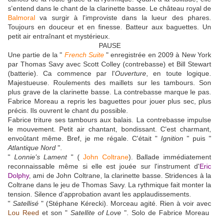
s'entend dans le chant de la clarinette basse. Le château royal de
Balmoral
va surgir à l'improviste dans la lueur des phares.
Toujours en douceur et en finesse. Batteur aux baguettes. Un
petit air entraînant et mystérieux.
PAUSE
Une partie de la "
French Suite
" enregistrée en 2009 à New York
par Thomas Savy avec Scott Colley (contrebasse) et Bill Stewart
(batterie). Ca commence par l'
Ouverture
, en toute logique.
Majestueuse. Roulements des maillets sur les tambours. Son
plus grave de la clarinette basse. La contrebasse marque le pas.
Fabrice Moreau a repris les baguettes pour jouer plus sec, plus
précis. Ils ouvrent le chant du possible.
Fabrice triture ses tambours aux balais. La contrebasse impulse
le mouvement. Petit air chantant, bondissant. C'est charmant,
envoûtant même. Bref, je me régale. C'était "
Ignition
" puis "
Atlantique Nord
".
"
Lonnie's Lament
" (
John Coltrane
). Ballade immédiatement
reconnaissable même si elle est jouée sur l'instrument d'
Eric
Dolphy
, ami de John Coltrane, la clarinette basse. Stridences à la
Coltrane dans le jeu de Thomas Savy. La rythmique fait monter la
tension. Silence d'approbation avant les applaudissements.
"
Satellisé
" (Stéphane Kérecki). Morceau agité. Rien à voir avec
Lou Reed
et son "
Satellite of Love
". Solo de Fabrice Moreau