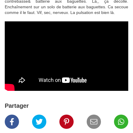
contrebasse& batterie aux baguettes. Là,, ça décolle.
Enchaînement sur un solo de batterie aux baguettes. Ca secoue
comme il le faut. Vif, sec, nerveux. La pulsation est bien là.
Partager