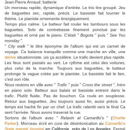
Jean-Pierre Arnaud: batterie
Un morceau rapide, dynamique d'entrée. Le trio tire groupé. Jeu
de baguettes sec, rapide, précis. Le bassiste fait tourner le
thème. Le pianiste ornemente énergiquement.
Tempo plus calme. Le batteur fait rouler les tambours sous les
baguettes. Solo de contrebasse finement ponctué par les
baguettes et orné par le piano. C'était "
Bogota
" puis "
See You
monday
".
"
City walk
" le titre éponyme de l'album qui est un carnet de
voyage. Ca balance tranquille comme une marche en ville, une
dérive
situationniste. uis ça accélère. Le trafic devient plus rapide.
Les feux sont passés au vert. Le rythme est celui des voitures,
plus celui de la marche. Toujours aux baguettes, le batteur
prolonge la vague créée par le pianiste. Le bassiste fait le lien,
c'est son rôle.
Nous restons en ville avec "
Trafic
" puis "
Cross the street
". Intro
en piano solo. Batteur aux balais et bassiste entrent dans le
trafic. Plutôt fluide. Pas de bouchon. Ca roule en souplesse.
Retour aux baguettes. Jeu toujours aussi fin, aussi précis. Le
temps est haché fin par un chef. Le trafic ralentit vers le final Ca
sent l'arrivée. Nous avons traversé la rue.
Sortons de l'album avec "
Relaxin at Camarillo's
" (
Charlie
Parker
). Morceau écrit en cure de désintoxication au
Camarillo's
State mental hospital
en Californie, près de Los Angeles.
Fermé