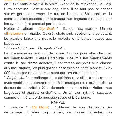
en 1997 mais ouvert à la visite. C'est de la relaxation Be Bop.
Ultra nerveuse. Batteur aux baguettes. Il ne faut pas se crisper
sur ce genre de tempo. Le trio ne l'est pas. Solo tonique du
contrebassiste soutenu par le batteur aux baguettes (petit jeu sur
les cymbales) et ponctué par le piano.
Retour à l'album "
City Walk
" . Batteur aux maillets. Un jeu
ellingtonien
en diable. Coloré, chatoyant, subtilement percutant.
Le pianiste lance une nouvelle mélodie et le batteur passe aux
baguettes.
"
Green light
" puis "
Mosquito Hunt
".
La pharmacie est au bout de la rue. Course pour aller chercher
les médicaments. C'était l'interlude. Une fois les médicaments
contre le paludisme achetés, il est temps de partir à la chasse
aux moustiques, les plus grands assassins de cette planète ( 725
000 morts par an en ne comptant que les êtres humains).
"
Caïpiroska
" un mélange de caïpirinha et vodka, à consommer
avec modération, contrairement à la musique (cf. extrait audio au
dessus de cet article). Solo de contrebasse en intro. Batteur aux
baguettes et pianiste enchaînent. Un air bien rythmé, saccadé,
comme un mélange de musique russe et brésilienne.
RAPPEL
"
Evidence
" (
TS Monk
). Problème de son du piano. Au
démarrage, il vibre trop. Après, ça passe. Superbe duo