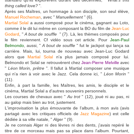
standard qu'ils explorèrent durant des décennies, "
What's this
thing called love?
".
Après ses Maîtres, un hommage à son disciple, son seul élève,
Manuel Rocheman
, avec "
Manuellement
" (6).
Martial Solal
a aussi composé pour le cinéma, gagnant au Loto,
comme il le dit lui même en composant la BO du film de
Jean-Luc
Godard
, "
A bout de souffle
" (7). Là, les thèmes composés pour
le film reviennent. Cf vidéo sous cet article. Pour
Jean-Paul
Belmondo
, aussi, "
A bout de souffle
" fut le jackpot qui lança sa
carrière. Mais, lui, tourna de nouveau avec Jean-Luc Godard
alors que
Martial Solal
n'a plus jamais composé pour lui.
Belmondo et Solal se retrouvèrent chez
Jean-Pierre Melville
avec
"
Léon Morin, prêtre
". Il fallut à Martial composer une musique
qui n'a rien à voir avec le Jazz. Cela donne ici, "
Léon Morin
"
(11).
Enfin, à part la famille, les Maîtres, les amis, le disciple et le
cinéma, Martial Solal a d'autres souvenirs personnels.
Les courses de chevaux avec "
Au trot
" (12), joué ni au pas, ni
au galop mais bien au trot, justement.
L'improvisation la plus émouvante de l'album, à mon avis (avis
partagé avec les critiques officiels de
Jazz Magazine
) est celle
dédiée à sa ville natale, "
Alger
" (9).
Je ne connais Alger ni des lèvres ni des dents, j'avais repéré le
titre de ce morceau mais pas sa place dans l'album. Pourtant,