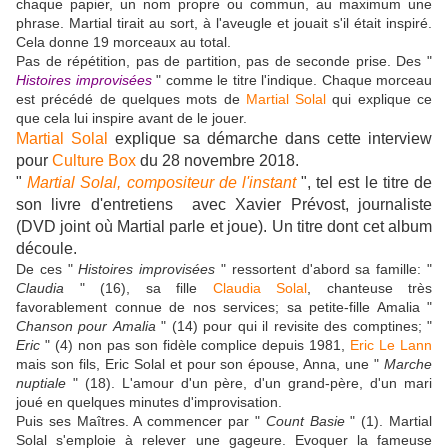
chaque papier, un nom propre ou commun, au maximum une
phrase. Martial tirait au sort, à l'aveugle et jouait s'il était inspiré.
Cela donne 19 morceaux au total.
Pas de répétition, pas de partition, pas de seconde prise. Des "
Histoires improvisées
" comme le titre l'indique. Chaque morceau
est précédé de quelques mots de
Martial Solal
qui explique ce
que cela lui inspire avant de le jouer.
Martial Solal
explique sa démarche dans cette interview
pour
Culture Box
du 28 novembre 2018.
"
Martial Solal, compositeur de l'instant
", tel est le titre de
son livre d'entretiens avec Xavier Prévost, journaliste
(DVD joint où Martial parle et joue). Un titre dont cet album
découle.
De ces "
Histoires improvisées
" ressortent d'abord sa famille: "
Claudia
" (16), sa fille
Claudia Solal
, chanteuse très
favorablement connue de nos services; sa petite-fille Amalia "
Chanson pour
Amalia
" (14) pour qui il revisite des comptines; "
Eric
" (4) non pas son fidèle complice depuis 1981,
Eric Le Lann
mais son fils, Eric Solal et pour son épouse, Anna, une "
Marche
nuptiale
" (18). L'amour d'un père, d'un grand-père, d'un mari
joué en quelques minutes d'improvisation.
Puis ses Maîtres. A commencer par "
Count Basie
" (1). Martial
Solal s'emploie à relever une gageure. Evoquer la fameuse