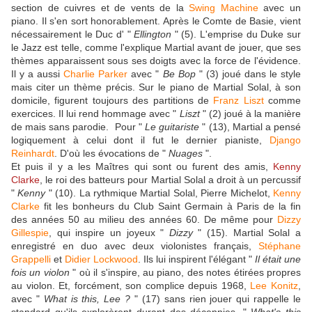
section de cuivres et de vents de la
Swing Machine
avec un
piano. Il s'en sort honorablement. Après le Comte de Basie, vient
nécessairement le Duc d' "
Ellington
" (5). L'emprise du Duke sur
le Jazz est telle, comme l'explique Martial avant de jouer, que ses
thèmes apparaissent sous ses doigts avec la force de l'évidence.
Il y a aussi
Charlie Parker
avec "
Be Bop
" (3) joué dans le style
mais citer un thème précis. Sur le piano de Martial Solal, à son
domicile, figurent toujours des partitions de
Franz Liszt
comme
exercices. Il lui rend hommage avec "
Liszt
" (2) joué à la manière
de mais sans parodie. Pour "
Le guitariste
" (13), Martial a pensé
logiquement à celui dont il fut le dernier pianiste,
Django
Reinhardt
. D'où les évocations de "
Nuages
".
Et puis il y a les Maîtres qui sont ou furent des amis,
Kenny
Clarke
, le roi des batteurs pour Martial Solal a droit à un percussif
"
Kenny
" (10). La rythmique Martial Solal, Pierre Michelot,
Kenny
Clarke
fit les bonheurs du Club Saint Germain à Paris de la fin
des années 50 au milieu des années 60. De même pour
Dizzy
Gillespie
, qui inspire un joyeux "
Dizzy
" (15). Martial Solal a
enregistré en duo avec deux violonistes français,
Stéphane
Grappelli
et
Didier Lockwood
. Ils lui inspirent l'élégant "
Il était une
fois un violon
" où il s'inspire, au piano, des notes étirées propres
au violon. Et, forcément, son complice depuis 1968,
Lee Konitz
,
avec "
What is this, Lee ?
" (17) sans rien jouer qui rappelle le