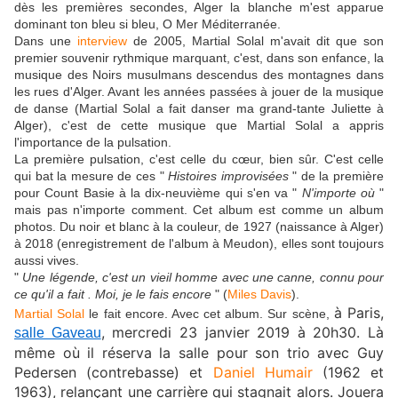
dès les premières secondes, Alger la blanche m'est apparue
dominant ton bleu si bleu, O Mer Méditerranée.
Dans une
interview
de 2005, Martial Solal m'avait dit que son
premier souvenir rythmique marquant, c'est, dans son enfance, la
musique des Noirs musulmans descendus des montagnes dans
les rues d'Alger. Avant les années passées à jouer de la musique
de danse (Martial Solal a fait danser ma grand-tante Juliette à
Alger), c'est de cette musique que Martial Solal a appris
l'importance de la pulsation.
La première pulsation, c'est celle du cœur, bien sûr. C'est celle
qui bat la mesure de ces "
Histoires improvisées
" de la première
pour Count Basie à la dix-neuvième qui s'en va "
N'importe où
"
mais pas n'importe comment. Cet album est comme un album
photos. Du noir et blanc à la couleur, de 1927 (naissance à Alger)
à 2018 (enregistrement de l'album à Meudon), elles sont toujours
aussi vives.
"
Une légende, c'est un vieil homme avec une canne, connu pour
ce qu'il a fait . Moi, je le fais encore
" (
Miles Davis
).
à Paris,
Martial Solal
le fait encore. Avec cet album. Sur scène,
, mercredi 23 janvier 2019 à 20h30. Là
salle Gaveau
même où il réserva la salle pour son trio avec Guy
Pedersen (contrebasse) et
Daniel Humair
(1962 et
1963), relançant une carrière qui stagnait alors. Jouera