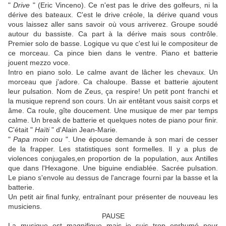
"
Drive
" (Eric Vinceno). Ce n'est pas le drive des golfeurs, ni la
dérive des bateaux. C'est le drive créole, la dérive quand vous
vous laissez aller sans savoir où vous arriverez. Groupe soudé
autour du bassiste. Ca part à la dérive mais sous contrôle.
Premier solo de basse. Logique vu que c'est lui le compositeur de
ce morceau. Ca pince bien dans le ventre. Piano et batterie
jouent mezzo voce.
Intro en piano solo. Le calme avant de lâcher les chevaux. Un
morceau que j'adore. Ca chaloupe. Basse et batterie ajoutent
leur pulsation. Nom de Zeus, ça respire! Un petit pont franchi et
la musique reprend son cours. Un air entêtant vous saisit corps et
âme. Ca roule, gîte doucement. Une musique de mer par temps
calme. Un break de batterie et quelques notes de piano pour finir.
C'était "
Haïti
" d'Alain Jean-Marie.
"
Papa moin cou
". Une épouse demande à son mari de cesser
de la frapper. Les statistiques sont formelles. Il y a plus de
violences conjugales,en proportion de la population, aux Antilles
que dans l'Hexagone. Une biguine endiablée. Sacrée pulsation.
Le piano s'envole au dessus de l'ancrage fourni par la basse et la
batterie.
Un petit air final funky, entraînant pour présenter de nouveau les
musiciens.
PAUSE
La musique est magnifique mais je suis trop enrhumé pour