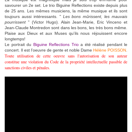
savourer un 2e set. Le trio Biguine Reflections existe depuis plus
de 25 ans. Les mêmes musiciens, la même musique et ils sont
toujours aussi intéressants. "
Les bons mûrissent, les mauvais
pourrissent
" (Victor Hugo). Alain Jean-Marie, Eric Vinceno et
Jean-Claude Montredon sont dans les bons, les très bons même.
Plaise aux Dieux et aux Muses qu'ils nous réjouissent encore
longtemps!
Le portrait du
Biguine Reflections Trio
a été réalisé pendant le
concert. Il est l'oeuvre de gente et noble Dame
Hélène POISSON
.
Toute utilisation de cette oeuvre sans l'autorisation de son auteur
constitue une violation du Code de la propriété intellectuelle passible de
sanctions civiles et pénales.