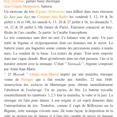
Eric Vinceno
: guitare basse électrique
Jean-Claude Montredon
: batterie
Un morceau du trio
Biguine Reflections
sera diffusé dans mon émission
Le Jars jase Jazz
sur
Couleurs Jazz Radio
les vendredi 5, 12, 19 & 26
juillet à 1h et 19h, les samedi 6, 13, 20 & 27 juillet à 1h, les dimanche 7,
14, 21 & 28 juillet à 18h (heure de Paris). Emission consacrée au Jazz,
flèche de l'arc caraïbe. 2e partie: la Caraïbe francophone.
Le trio commence sans dire un mot. Ca balance tout de suite. Un jazz
mêlé de biguine et réciproquement dont ces hommes ont le secret. La
batterie jouée aux baguettes sonne comme des percussions jouées à mains
nues. La rondeur de la basse. Les éclairs du piano. Tout nous emporte
dans une vague chaude. Bien qu'enfermés dans un club parisien, l'air et la
lumière entrent avec la musique. C'était "
Sérénade
", biguine composée
par Alain Jean-Marie.
"
22
Mazouk
" (
Alain Jean-Marie
) inspiré par une mazurka, musique
venue de
Pologne
qui a fait souche aux Antilles. 22 mai 1848:
insurrection des esclaves de Martinique pour obtenir immédiatement
l'abolition de l'esclavage. Un air joyeux, de fête. Le batteur travaille
essentiellement les tambours. 1,2,3 font la mazurka, la valse et le jazz. La
musique est faite pour danser, à son origine et cet esprit demeure dans
l'interprétation du trio. Toutefois, comme il s'agit de Réflexions sur la
Biguine, cette musique s'écoute assis. De toute façon, la disposition de la
salle ne permet pas de danser et il faut être capable de suivre en dansant