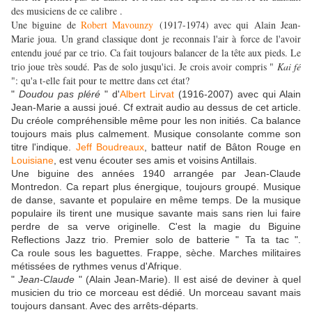
des musiciens de ce calibre .
Une biguine de
Robert Mavounzy
(1917-1974) avec qui Alain Jean-
Marie joua. Un grand classique dont je reconnais l'air à force de l'avoir
entendu joué par ce trio. Ca fait toujours balancer de la tête aux pieds. Le
trio joue très soudé. Pas de solo jusqu'ici. Je crois avoir compris "
Kai fé
": qu'a t-elle fait pour te mettre dans cet état?
"
Doudou pas pléré
" d'
Albert Lirvat
(1916-2007) avec qui Alain
Jean-Marie a aussi joué. Cf extrait audio au dessus de cet article.
Du créole compréhensible même pour les non initiés. Ca balance
toujours mais plus calmement. Musique consolante comme son
titre l'indique.
Jeff Boudreaux
, batteur natif de Bâton Rouge en
Louisiane
, est venu écouter ses amis et voisins Antillais.
Une biguine des années 1940 arrangée par Jean-Claude
Montredon. Ca repart plus énergique, toujours groupé. Musique
de danse, savante et populaire en même temps. De la musique
populaire ils tirent une musique savante mais sans rien lui faire
perdre de sa verve originelle. C'est la magie du Biguine
Reflections Jazz trio. Premier solo de batterie " Ta ta tac ".
Ca roule sous les baguettes. Frappe, sèche. Marches militaires
métissées de rythmes venus d'Afrique.
"
Jean-Claude
" (Alain Jean-Marie). Il est aisé de deviner à quel
musicien du trio ce morceau est dédié. Un morceau savant mais
toujours dansant. Avec des arrêts-départs.