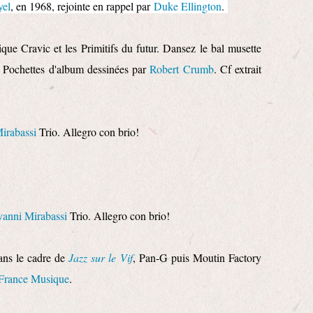
yel
, en 1968, rejointe en rappel par
Duke Ellington
.
que Cravic et les Primitifs du futur. Dansez le bal musette
 Pochettes d'album dessinées par
Robert Crumb
. Cf extrait
irabassi
Trio. Allegro con brio!
vanni Mirabassi
Trio. Allegro con brio!
ans le cadre de
Jazz sur le Vif
, Pan-G puis Moutin Factory
France Musique
.