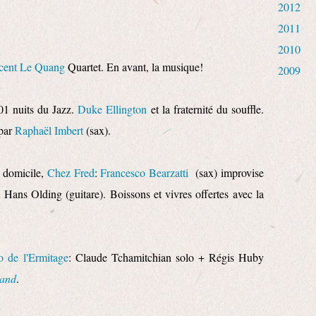
2012
2011
2010
cent Le Quang
Quartet. En avant, la musique!
2009
01 nuits du Jazz.
Duke Ellington
et la fraternité du souffle.
 par
Raphaël Imbert
(sax).
à domicile,
Chez Fred
:
Francesco Bearzatti
(sax) improvise
 Hans Olding (guitare). Boissons et vivres offertes avec la
o de l'Ermitage
: Claude Tchamitchian solo + Régis Huby
and
.