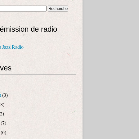
émission de radio
s Jazz Radio
ives
t
(3)
8)
2)
(7)
(6)