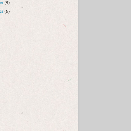
er
(9)
er
(6)