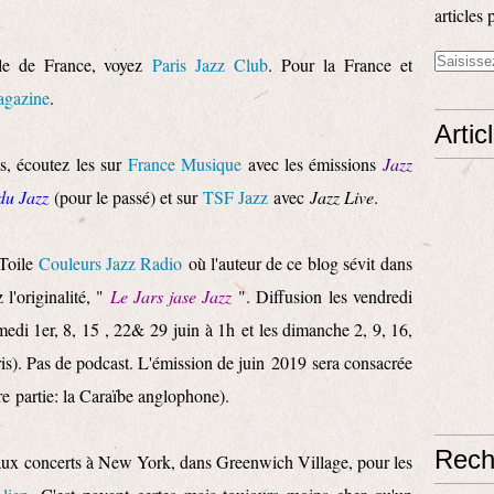
articles 
Ile de France, voyez
Paris Jazz Club
. Pour la France et
agazine
.
Artic
s, écoutez les sur
France Musique
avec les émissions
Jazz
du Jazz
(pour le passé) et sur
TSF Jazz
avec
Jazz Live
.
Toile
Couleurs Jazz Radio
où l'auteur de ce blog sévit dans
l'originalité, "
Le Jars jase Jazz
". Diffusion les vendredi
medi 1er, 8, 15 , 22& 29 juin à 1h et les dimanche 2, 9, 16,
s). Pas de podcast. L'émission de juin 2019 sera consacrée
re partie: la Caraïbe anglophone).
Rech
e aux concerts à New York, dans Greenwich Village, pour les