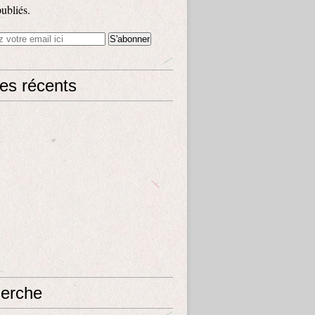
publiés.
les récents
erche