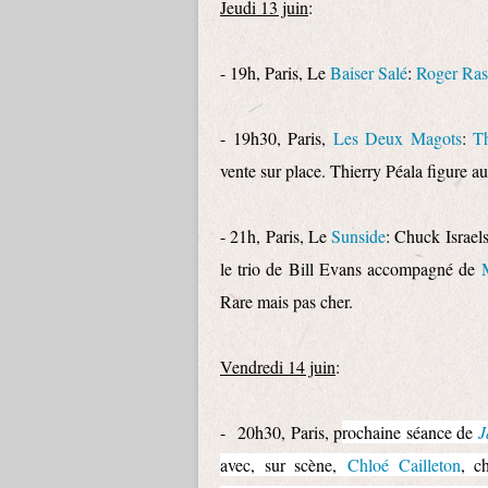
Jeudi 13 juin
:
- 19h, Paris, Le
Baiser Salé
:
Roger Ras
- 19h30, Paris,
Les Deux Magots
:
Th
vente sur place. Thierry Péala figure a
- 21h, Paris, Le
Sunside
: Chuck Israel
le trio de Bill Evans accompagné de
Rare mais pas cher.
Vendredi 14 juin
:
- 20h30, Paris, p
rochaine séance de
J
avec, sur scène,
Chloé Cailleton
, c