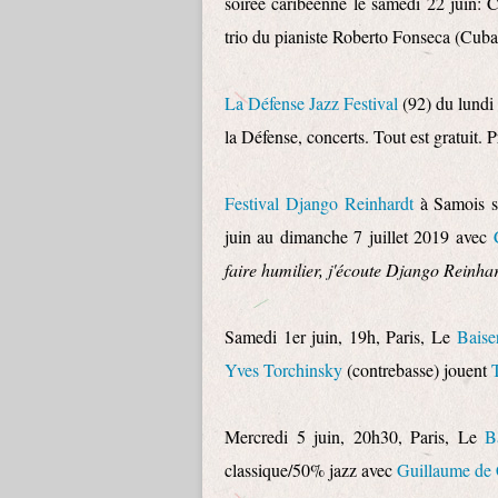
soirée caribéenne le samedi 22 juin: 
trio du pianiste Roberto Fonseca (Cuba)
La Défense Jazz Festival
(92) du lundi
la Défense, concerts. Tout est gratuit. P
Festival Django Reinhardt
à Samois su
juin au dimanche 7 juillet 2019 avec
faire humilier, j'écoute Django Reinh
Samedi 1er juin, 19h, Paris, Le
Baise
Yves Torchinsky
(contrebasse) jouent
Mercredi 5 juin, 20h30, Paris, Le
B
classique/50% jazz avec
Guillaume de