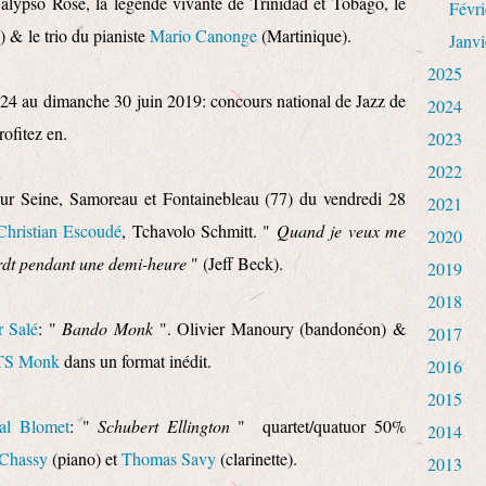
Calypso Rose, la légende vivante de Trinidad et Tobago, le
Févri
 & le trio du pianiste
Mario Canonge
(Martinique).
Janvi
2025
 24 au dimanche 30 juin 2019: concours national de Jazz de
2024
rofitez en.
2023
2022
r Seine, Samoreau et Fontainebleau (77) du vendredi 28
2021
Christian Escoudé
, Tchavolo Schmitt. "
Quand je veux me
2020
ardt pendant une demi-heure
" (Jeff Beck).
2019
2018
r Salé
: "
Bando Monk
". Olivier Manoury (bandonéon) &
2017
TS Monk
dans un format inédit.
2016
2015
al Blomet
: "
Schubert Ellington
" quartet/quatuor 50%
2014
 Chassy
(piano) et
Thomas Savy
(clarinette).
2013