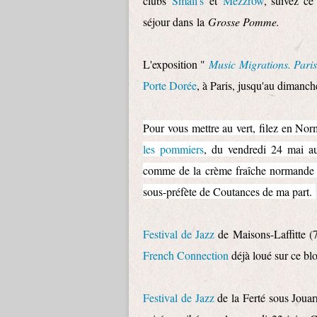
clubs
Small's
et
Mezzrow
, suivez ce
séjour dans
la
Grosse Pomme.
L'exposition "
Music Migrations. Pari
Porte Dorée
, à Paris, jusqu'au dimanc
Pour vous mettre au vert, filez en Nor
les pommiers
, du vendredi 24 mai au
comme de la crème fraîche normande m
sous-préfète de Coutances de ma part.
Festival de Jazz
de Maisons-Laffitte 
French Connection
déjà loué sur ce bl
Festival de Jazz
de la Ferté sous Joua