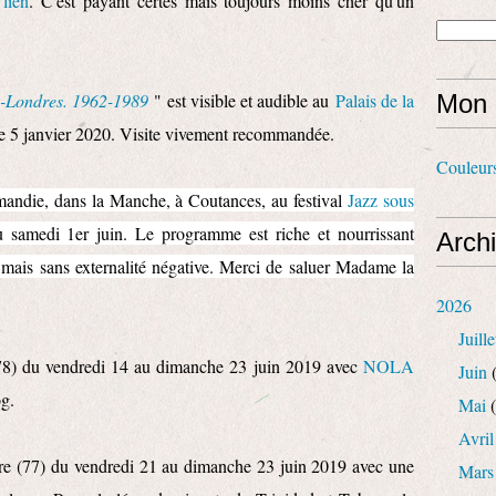
lien
. C'est payant certes mais toujours moins cher qu'un
s-Londres. 1962-1989
" est visible et audible au
Palais de la
Mon 
he 5 janvier 2020. Visite vivement recommandée.
Couleur
mandie, dans la Manche, à Coutances, au festival
Jazz sous
 samedi 1er juin. Le programme est riche et nourrissant
Arch
ais sans externalité négative. Merci de saluer Madame la
2026
Juille
(78) du vendredi 14 au dimanche 23 juin 2019 avec
NOLA
Juin
(
og.
Mai
(
Avril
rre (77) du vendredi 21 au dimanche 23 juin 2019 avec une
Mars