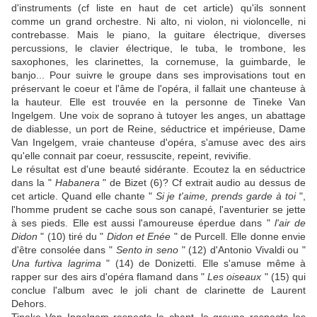
d'instruments (cf liste en haut de cet article) qu'ils sonnent
comme un grand orchestre. Ni alto, ni violon, ni violoncelle, ni
contrebasse. Mais le piano, la guitare électrique, diverses
percussions, le clavier électrique, le tuba, le trombone, les
saxophones, les clarinettes, la cornemuse, la guimbarde, le
banjo... Pour suivre le groupe dans ses improvisations tout en
préservant le coeur et l'âme de l'opéra, il fallait une chanteuse à
la hauteur. Elle est trouvée en la personne de Tineke Van
Ingelgem. Une voix de soprano à tutoyer les anges, un abattage
de diablesse, un port de Reine, séductrice et impérieuse, Dame
Van Ingelgem, vraie chanteuse d'opéra, s'amuse avec des airs
qu'elle connait par coeur, ressuscite, repeint, revivifie.
Le résultat est d'une beauté sidérante. Ecoutez la en séductrice
dans la "
Habanera
" de Bizet (6)? Cf extrait audio au dessus de
cet article. Quand elle chante "
Si je t'aime, prends garde à toi
",
l'homme prudent se cache sous son canapé, l'aventurier se jette
à ses pieds. Elle est aussi l'amoureuse éperdue dans "
l'air de
Didon
" (10) tiré du "
Didon et Enée
" de Purcell. Elle donne envie
d'être consolée dans "
Sento in seno
" (12) d'Antonio Vivaldi ou "
Una furtiva lagrima
" (14) de Donizetti. Elle s'amuse même à
rapper sur des airs d'opéra flamand dans "
Les oiseaux
" (15) qui
conclue l'album avec le joli chant de clarinette de Laurent
Dehors.