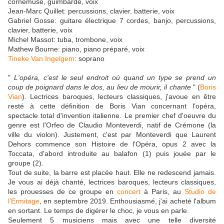
cornemuse, guimbarde, voix
Jean-Marc Quillet: percussions, clavier, batterie, voix
Gabriel Gosse: guitare électrique 7 cordes, banjo, percussions,
clavier, batterie, voix
Michel Massot: tuba, trombone, voix
Mathew Bourne: piano, piano préparé, voix
Tineke Van Ingelgem
: soprano
"
L'opéra, c'est le seul endroit où quand un type se prend un
coup de poignard dans le dos, au lieu de mourir, il chante
" (
Boris
Vian
). Lectrices baroques, lecteurs classiques, j'avoue en être
resté à cette définition de Boris Vian concernant l'opéra,
spectacle total d'invention italienne. Le premier chef d'oeuvre du
genre est l'Orfeo de Claudio Monteverdi, natif de Crémone (la
ville du violon). Justement, c'est par Monteverdi que Laurent
Dehors commence son Histoire de l'Opéra, opus 2 avec la
Toccata, d'abord introduite au balafon (1) puis jouée par le
groupe (2).
Tout de suite, la barre est placée haut. Elle ne redescend jamais.
Je vous ai déjà chanté, lectrices baroques, lecteurs classiques,
les prouesses de ce groupe en
concert
à Paris, au
Studio de
l'Ermitage
, en septembre 2019. Enthousiasmé, j'ai acheté l'album
en sortant. Le temps de digérer le choc, je vous en parle.
Seulement 5 musiciens mais avec une telle diversité