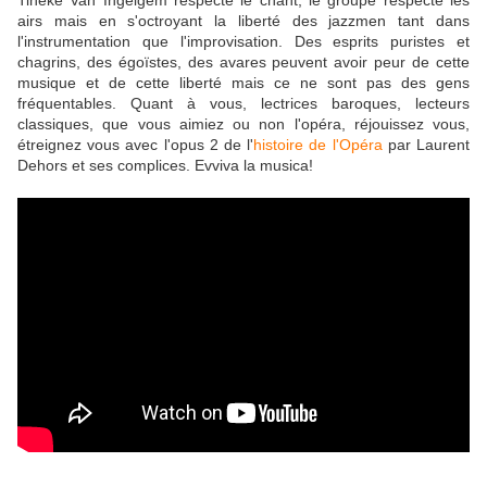
Tineke Van Ingelgem respecte le chant, le groupe respecte les
airs mais en s'octroyant la liberté des jazzmen tant dans
l'instrumentation que l'improvisation. Des esprits puristes et
chagrins, des égoïstes, des avares peuvent avoir peur de cette
musique et de cette liberté mais ce ne sont pas des gens
fréquentables. Quant à vous, lectrices baroques, lecteurs
classiques, que vous aimiez ou non l'opéra, réjouissez vous,
étreignez vous avec l'opus 2 de l'
histoire de l'Opéra
par Laurent
Dehors et ses complices. Evviva la musica!