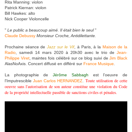
Rita Manning: violon
Patrick Kiernan: violon
Bill Hawkes: alto
Nick Cooper Violoncelle
"
Le public a beaucoup aimé. Il était bien le seul
"
Claude Debussy
Monsieur Croche, Antidilettante.
Prochaine séance de
Jazz sur le Vif
, à Paris, à la
Maison de la
Radio
, samedi 14 mars 2020 à 20h30 avec le trio de
Jean-
Philippe Viret
, maintes fois célébré sur ce blog suivi de
Jim Black
AlasNoAxis. Concert diffusé en différé sur
France Musique
.
La photographie de
Jérôme Sabbagh
est l'oeuvre de
Toute utilisation de cette
l'Imputrescible
Juan Carlos HERNANDEZ
.
oeuvre sans l'autorisation de son auteur constitue une violation du Code
de la propriété intellectuelle passible de sanctions civiles et pénales.