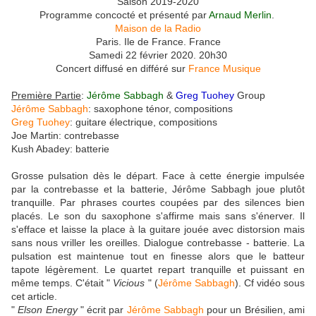
Saison 2019-2020
Programme concocté et présenté par
Arnaud Merlin
.
Maison de la Radio
Paris. Ile de France. France
Samedi 22 février 2020. 20h30
Concert diffusé en différé sur
France Musique
Première Partie
:
Jérôme Sabbagh
&
Greg Tuohey
Group
Jérôme Sabbagh
: saxophone ténor, compositions
Greg Tuohey
: guitare électrique, compositions
Joe Martin: contrebasse
Kush Abadey: batterie
Grosse pulsation dès le départ. Face à cette énergie impulsée
par la contrebasse et la batterie, Jérôme Sabbagh joue plutôt
tranquille. Par phrases courtes coupées par des silences bien
placés. Le son du saxophone s'affirme mais sans s'énerver. Il
s'efface et laisse la place à la guitare jouée avec distorsion mais
sans nous vriller les oreilles. Dialogue contrebasse - batterie. La
pulsation est maintenue tout en finesse alors que le batteur
tapote légèrement. Le quartet repart tranquille et puissant en
même temps. C'était "
Vicious
" (
Jérôme Sabbagh
). Cf vidéo sous
cet article.
"
Elson Energy
" écrit par
Jérôme Sabbagh
pour un Brésilien, ami