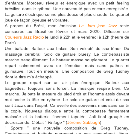
d'enfance. Morceau rêveur et énergique avec un petit feeling
brésilien dans le rythme. Une nouveauté pas encore enregistrée.
La guitare électrique sonne plus douce et plus chaude. Le quartet
joue de façon joyeuse et vibrante.
A propos du Brésil, mon émission
Le Jars jase Jazz
reste
consacrée au Brasil en février et mars 2020. Diffusion sur
Couleurs Jazz Radio
le lundi à 22h et le vendredi à 12h (heure de
Paris).
Une ballade. Batteur aux balais. Son velouté du sax ténor. Du
massage cérébral. Solo de guitare bluesy. Le contrebassiste
marche tranquillement. Le batteur masse souplement. Le quartet
repart calmement avec de l'émotion mais sans pathos ni
guimauve. Tout en mesure. Une composition de Greg Tuohey
dont le titre m'a échappé.
Le groupe repart sur un air plus énergique. Batteur aux
baguettes. Toujours sans forcer. La musique respire bien. Ca
marche. Je bats la mesure du pied droit et l'homme assis devant
moi hoche la tête en rythme. Le solo de guitare et celui de sax
sont Jazz dans l'esprit. Ca éveille des souvenirs mais sans sentir
la copie. Nouveau dialogue entre la contrebasse fermement
malaxée et la batterie finement tapotée. Joli final groupé en
decrescendo. C'était "
Vintage
" (
Jérôme Sabbagh
).
"
Sports
" une nouvelle composition de Greg Tuohey.
Contrebasse et batterie marquent un pas conquérant, léger.