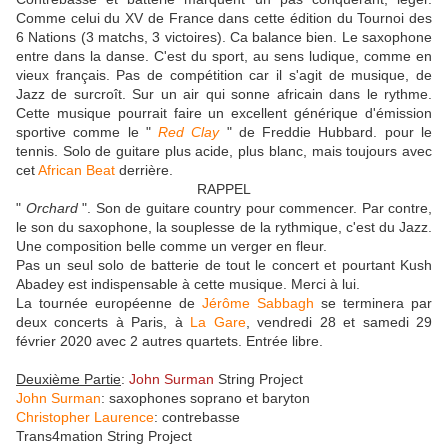
Comme celui du XV de France dans cette édition du Tournoi des
6 Nations (3 matchs, 3 victoires). Ca balance bien. Le saxophone
entre dans la danse. C'est du sport, au sens ludique, comme en
vieux français. Pas de compétition car il s'agit de musique, de
Jazz de surcroît. Sur un air qui sonne africain dans le rythme.
Cette musique pourrait faire un excellent générique d'émission
sportive comme le "
Red Clay
" de Freddie Hubbard. pour le
tennis. Solo de guitare plus acide, plus blanc, mais toujours avec
cet
African Beat
derrière.
RAPPEL
"
Orchard
". Son de guitare country pour commencer. Par contre,
le son du saxophone, la souplesse de la rythmique, c'est du Jazz.
Une composition belle comme un verger en fleur.
Pas un seul solo de batterie de tout le concert et pourtant Kush
Abadey est indispensable à cette musique. Merci à lui.
La tournée européenne de
Jérôme Sabbagh
se terminera par
deux concerts à Paris, à
La Gare
, vendredi 28 et samedi 29
février 2020 avec 2 autres quartets. Entrée libre.
Deuxième Partie
:
John Surman
String Project
John Surman
: saxophones soprano et baryton
Christopher Laurence
: contrebasse
Trans4mation String Project