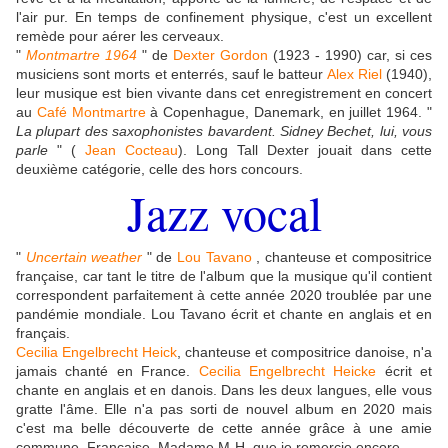
l'air pur. En temps de confinement physique, c'est un excellent
remède pour aérer les cerveaux.
"
Montmartre 1964
" de
Dexter Gordon
(1923 - 1990) car, si ces
musiciens sont morts et enterrés, sauf le batteur
Alex Riel
(1940),
leur musique est bien vivante dans cet enregistrement en concert
au
Café Montmartre
à Copenhague, Danemark, en juillet 1964. "
La plupart des saxophonistes bavardent. Sidney Bechet, lui, vous
parle
" (
Jean Cocteau
). Long Tall Dexter jouait dans cette
deuxième catégorie, celle des hors concours.
Jazz vocal
"
Uncertain weather
" de
Lou Tavano
, chanteuse et compositrice
française, car tant le titre de l'album que la musique qu'il contient
correspondent parfaitement à cette année 2020 troublée par une
pandémie mondiale. Lou Tavano écrit et chante en anglais et en
français.
Cecilia Engelbrecht Heick
, chanteuse et compositrice danoise, n'a
jamais chanté en France.
Cecilia Engelbrecht Heicke
écrit et
chante en anglais et en danois. Dans les deux langues, elle vous
gratte l'âme. Elle n'a pas sorti de nouvel album en 2020 mais
c'est ma belle découverte de cette année grâce à une amie
commune, Française, Madame M-H, que je remercie encore.