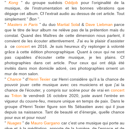
"
Kong
" du groupe suédois
Oddjob
pour l'originalité de la
musique, de l'instrumentation et les bonnes vibrations que
dégage cet album. Cf l'extrait audio au dessus de cet article. Tout
simplement "
Bon
".
"
Masters in Paris
" du duo
Martial Sola
l &
Dave Liebman
parce
que le titre de leur album ne relève pas de la prétention mais du
constat. Quand des Maîtres de cette dimension nous parlent, il
convient de les écouter attentivement. J'ai eu le plaisir d'assister
à ce
concert
en 2016. Je suis heureux d'y replonger à volonté
grâce à cette édition phonographique. Quant à ceux qui ne sont
pas capables d'écouter cette musique, je les plains. Cf
photographies dans cet article. Pour ceux qui ont déjà été
invités dans mon domicile adoré, ces photographies ornent un
mur de mon salon.
"
Chance
" d'
Henri Texier
car Henri considère qu'il a la chance de
pouvoir jouer cette musique avec ces musiciens et que j'ai la
chance de l'écouter, y compris sur scène pour de vrai en
concert
au
Triton
le vendredi 16 octobre 2020, juste avant l'entrée en
vigueur du couvre-feu, mesure unique en temps de paix. Dans le
groupe d'Henri Texier figure son fils Sébastien avec qui il joue
depuis sa naissance. Tant de beauté et d'énergie, quelle chance
pour eux et pour nous!
"
Nuages
" de
Mauro Gargano
car c'est une musique qui porte au
rêve et à la méditation, apporte de la lumière, de l'espace et de