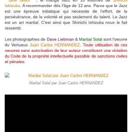
"
Blue Giant
" , le manga Jazz en 10 volumes de
Shinichi
Ishizuka
. A recommander dès l'âge de 12 ans. Parce que le Jazz
est une épreuve initiatique qui nécessite de l'effort, de la
persévérance, de la volonté et pas seulement du talent. Le Jazz
est un art martial. C'est ainsi que Shinichi Ishizuka nous le fait
ressentir.
Les photographies de
Dave Liebman
&
Martial Solal
sont l'oeuvre
du Vertueux
Juan Carlos HERNANDEZ
.
Toute utilisation de ces
oeuvres sans autorisation de leur auteur constituent une violation
du Code de la propriété intellectuelle passible de sanctions civiles
et pénales.
Martial Solal par Juan Carlos HERNANDEZ