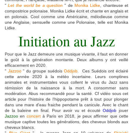
"
Let the world be a question
" de
Monika Lidke
, chanteuse et
compositrice polonaise. Monika Lidke écrit et chante en anglais et
en polonais. Cool comme une Américaine, mélodieuse comme
une Anglaise, sensuelle comme une Polonaise, telle est Monika
Lidke.
Initiation au Jazz
Pour que le Jazz demeure une musique vivante, il faut en donner
le goût à la génération montante. Deux albums y ont veillé
efficacement en 2020.
"
Jazzoo
" du groupe suédois
Oddjob
. Ces Suédois ont éclairé
cette année 2020 à la météo incertaine. Leurs comptines
animales et instrumentales vous collent le virus du Jazz sans
rémission de la naissance à la mort. A consommer sans
modération. Abus recommandé pour la santé. Cf vidéo sous cet
article pour l'histoire de l'hippopotame prêt à tout pour plonger
dans une mare d'eau fraiche pendant la canicule. Avec le chant
de la baleine en final. Pour avoir vu et écouté
Oddjob
jouer
Jazzoo
en
concert
à Paris en 2018, je peux affirmer que cette
musique captive toutes les générations, des cheveux blonds aux
cheveux blancs.