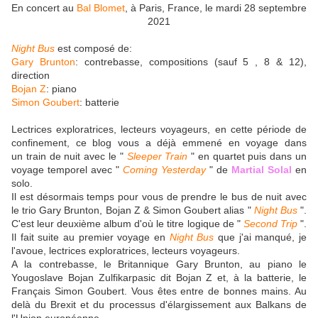
En concert au
Bal Blomet
, à Paris, France, le mardi 28 septembre
2021
Night Bus
est composé de:
Gary Brunton
: contrebasse, compositions (sauf 5 , 8 & 12),
direction
Bojan Z
: piano
Simon Goubert
: batterie
Lectrices exploratrices, lecteurs voyageurs, en cette période de
confinement, ce blog vous a déjà emmené en voyage dans
un train de nuit avec le "
Sleeper Train
" en quartet puis dans un
voyage temporel avec "
Coming Yesterday
" de
Martial Solal
en
solo.
Il est désormais temps pour vous de prendre le bus de nuit avec
le trio Gary Brunton, Bojan Z & Simon Goubert alias "
Night Bus
".
C'est leur deuxième album d'où le titre logique de "
Second Trip
".
Il fait suite au premier voyage en
Night Bus
que j'ai manqué, je
l'avoue, lectrices exploratrices, lecteurs voyageurs.
A la contrebasse, le Britannique Gary Brunton, au piano le
Yougoslave Bojan Zulfikarpasic dit Bojan Z et, à la batterie, le
Français Simon Goubert. Vous êtes entre de bonnes mains. Au
delà du Brexit et du processus d'élargissement aux Balkans de