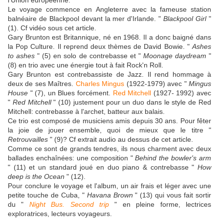
l'Union européenne.
Le voyage commence en Angleterre avec la fameuse station
balnéaire de Blackpool devant la mer d'Irlande. "
Blackpool Girl
"
(1). Cf vidéo sous cet article.
Gary Brunton est Britannique, né en 1968. Il a donc baigné dans
la Pop Culture. Il reprend deux thèmes de David Bowie. "
Ashes
to ashes
" (5) en solo de contrebasse et "
Moonage daydream
"
(8) en trio avec une énergie tout à fait Rock'n Roll.
Gary Brunton est contrebassiste de Jazz. Il rend hommage à
deux de ses Maîtres.
Charles Mingus
(1922-1979) avec "
Mingus
House
" (7), un Blues forcément.
Red Mitchell
(1927- 1992) avec
"
Red Mitchell
" (10) justement pour un duo dans le style de Red
Mitchell: contrebasse à l'archet, batteur aux balais.
Ce trio est composé de musiciens amis depuis 30 ans. Pour fêter
la joie de jouer ensemble, quoi de mieux que le titre "
Retrouvailles
" (9)? Cf extrait audio au dessus de cet article.
Comme ce sont de grands tendres, ils nous charment avec deux
ballades enchaînées: une composition "
Behind the bowler's arm
" (11) et un standard joué en duo piano & contrebasse "
How
deep is the Ocean
" (12).
Pour conclure le voyage et l'album, un air frais et léger avec une
petite touche de Cuba, "
Havana Brown
" (13) qui vous fait sortir
du "
Night Bus. Second trip
" en pleine forme, lectrices
exploratrices, lecteurs voyageurs.