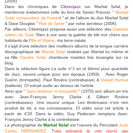
(2005)
Dans les chroniques de
Citizenjazz
sur Martial Solal, je
mentionne évidemment celle du livre de Xavier Prévost, "
Martial
Solal, compositeur de l'instan
t " et de l'album du duo Martial Solal
& Dave Douglas "
Rue de Seine
" par votre serviteur (2006).
Par ailleurs, Citizenjazz propose aussi une sélection des
Galettes
salées de Solal
. Rien à voir avec la galette de blé noir chère aux
habitants de l'
Ille et Vilaine
, ma terre natale.
Il s'agit d'une sélection des meilleurs albums de la longue carrière
discographique de
Martial Solal
réalisée par Martial lui même et
sa fille
Claudia Solal,
chanteuse maintes fois louangée sur ce
blog.
Dans la sélection
figure
La suite n°1 en ré bémol pour quartette
de Jazz,
oeuvre unique pour son époque (1959). Avec Roger
Guérin (trompette), Paul Rovère (contrebasse) &
Daniel Humair
(batterie). Cf extrait audio au dessus de l'article.
Ainsi que "
Sans tambour ni trompette
" (1970) son album en trio
avec Jean-François Jenny Clarke & Gilbert Rovère
(contrebasses). Une oeuvre unique. Les Américains n'ont rien
produit de tel, à ma connaissance. Cf vidéo sous cet article à
partir de 4'20. Dans la vidéo, Guy Pedersen remplace Jean-
François Jenny Clarke à la contrebasse.
La photographie de
Martial Solal
est l'oeuvre du Percutant
Juan
oute utilisation de cette oeuvre sans
Carlos HERNANDEZ
. T