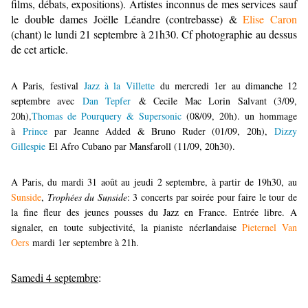
films, débats, expositions). Artistes inconnus de mes services sauf
le double dames Joëlle Léandre (contrebasse) &
Elise Caron
(chant) le lundi 21 septembre à 21h30. Cf photographie au dessus
de cet article.
A Paris, festival
Jazz à la Villette
du mercredi 1er au dimanche 12
septembre avec
Dan Tepfer
& Cecile Mac Lorin Salvant (3/09,
20h),
Thomas de Pourquery & Supersonic
(08/09, 20h). un hommage
à
Prince
par Jeanne Added & Bruno Ruder (01/09, 20h),
Dizzy
Gillespie
El Afro Cubano par Mansfaroll (11/09, 20h30).
A Paris, du mardi 31 août au jeudi 2 septembre, à partir de 19h30, au
Sunside
,
Trophées du Sunside
: 3 concerts par soirée pour faire le tour de
la fine fleur des jeunes pousses du Jazz en France. Entrée libre. A
signaler, en toute subjectivité, la pianiste néerlandaise
Pieternel Van
Oers
mardi 1er septembre à 21h.
Samedi 4 septembre
: