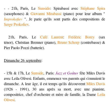
- - 21h, Paris, Le
Sunside
: Spirabassi avec
Stéphane Spira
(saxophones) &
Giovanni Mirabassi
(piano) pour leur album "
Improkofiev
". Je parie qu'ils sont partis des compositions de
Serge Prokofiev
.
21h, Paris, Le
Café Laurent
:
Frédéric Borey
(sax
ténor), Christian Brenner (piano),
Bruno Schorp
(contrebasse) &
Pier Paolo Pozzi (batterie).
Dimanche 26 septembre
:
- 15h & 17h, Le
Sunside
, Paris:
Jazz et Goûter
fête Miles Davis
avec Leila Olivesi. Enfants, emmenez vos parents qui s'ennuient le
dimanche. A leur âge, il est temps qu'ils découvrent
Miles Davis
(1926 - 1991), 30 ans après sa mort, avec une pianiste,
compositrice, chef d'orchestre et mère de famille, la Dame
Leila
Olivesi
.