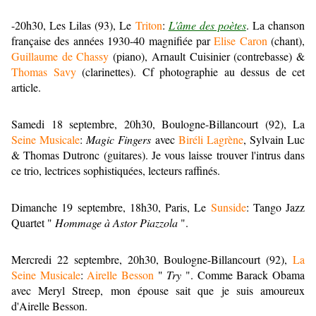
-20h30, Les Lilas (93), Le
Triton
:
L'âme des poètes
. La chanson
française des années 1930-40 magnifiée par
Elise Caron
(chant),
Guillaume de Chassy
(piano), Arnault Cuisinier (contrebasse) &
Thomas Savy
(clarinettes). Cf photographie au dessus de cet
article.
Samedi 18 septembre, 20h30, Boulogne-Billancourt (92), La
Seine Musicale
:
Magic Fingers
avec
Biréli Lagrène
, Sylvain Luc
& Thomas Dutronc (guitares). Je vous laisse trouver l'intrus dans
ce trio, lectrices sophistiquées, lecteurs raffinés.
Dimanche 19 septembre, 18h30, Paris, Le
Sunside
: Tango Jazz
Quartet "
Hommage à Astor Piazzola
".
Mercredi 22 septembre, 20h30, Boulogne-Billancourt (92),
La
Seine Musicale
:
Airelle Besson
"
Try
". Comme Barack Obama
avec Meryl Streep, mon épouse sait que je suis amoureux
d'Airelle Besson.