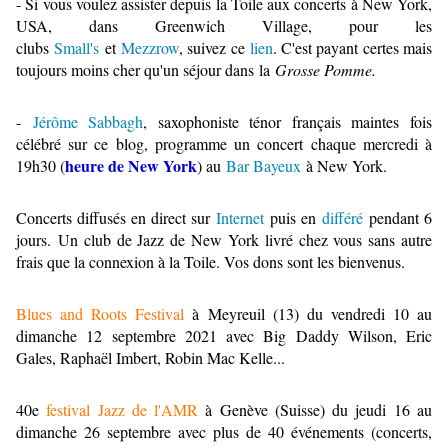
- Si vous voulez assister depuis la Toile aux concerts à New York,
USA, dans Greenwich Village, pour les
clubs
Small's
et
Mezzrow
, suivez ce
lien
. C'est payant certes mais
toujours moins cher qu'un séjour dans
la
Grosse Pomme.
-
Jérôme Sabbagh
, saxophoniste ténor français maintes fois
célébré sur ce blog, programme un concert chaque mercredi à
heure de New York
19h30 (
) au
Bar Bayeux
à New York.
Concerts diffusés en direct sur
Internet
puis en
différé
pendant 6
jours.
Un club de Jazz de New York livré chez vous sans autre
frais que la connexion à la Toile. Vos dons sont les bienvenus.
Blues and Roots Festival
à Meyreuil (13) du vendredi 10 au
dimanche 12 septembre 2021 avec Big Daddy Wilson, Eric
Gales, Raphaël Imbert, Robin Mac Kelle...
40e
festival Jazz de l'AMR
à Genève (Suisse) du jeudi 16 au
dimanche 26 septembre avec plus de 40 événements (concerts,