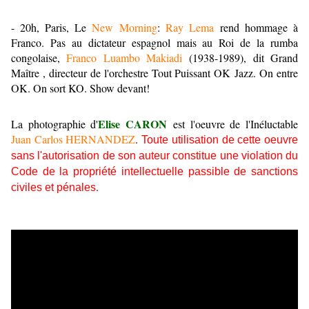
- 20h, Paris, Le
New Morning
:
Ray Lema
rend hommage à
Franco. Pas au dictateur espagnol mais au Roi de la rumba
congolaise,
Franco Luambo Makiadi
(1938-1989), dit Grand
Maître , directeur de l'orchestre Tout Puissant OK Jazz. On entre
OK. On sort KO. Show devant!
Elise CARON
La photographie d'
est l'oeuvre de l'Inéluctable
Juan Carlos HERNANDEZ
.
Toute utilisation de cette oeuvre
sans l'autorisation de son auteur constitue une violation du
Code de la propriété intellectuelle passible de sanctions
.
civiles et pénales