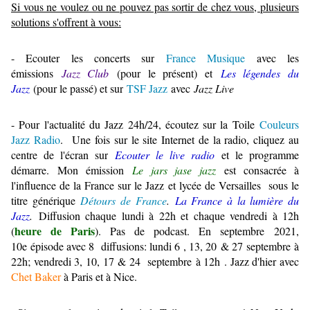
Si vous ne voulez ou ne pouvez pas sortir de chez vous, plusieurs
solutions s'offrent à vous:
- Ecouter les concerts sur
France Musique
avec les
émissions
Jazz Club
(pour le présent) et
Les légendes du
Jazz
(pour le passé) et sur
TSF Jazz
avec
Jazz Live
- Pour l'actualité du Jazz 24h/24, écoutez sur la Toile
Couleurs
Jazz Radio
.
Une fois sur le site Internet de la radio, cliquez au
centre de l'écran sur
Ecouter le live radio
et le programme
démarre.
Mon émission
Le jars jase jazz
est consacrée à
l'influence de la France sur le Jazz et lycée de Versailles sous le
titre générique
Détours de France
.
La France à la lumière du
Jazz
.
Diffusion chaque lundi à 22h et chaque vendredi à 12h
heure de Paris
(
). Pas de podcast. En septembre 2021,
10e épisode avec 8 diffusions: lundi 6 , 13, 20 & 27 septembre à
22h; vendredi 3, 10, 17 & 24 septembre à 12h . Jazz d'hier avec
Chet Baker
à Paris et à Nice.