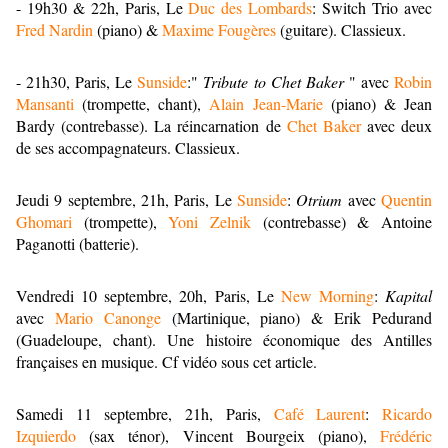
- 19h30 & 22h, Paris, Le
Duc des Lombards
: Switch Trio avec
Fred Nardin
(piano) &
Maxime Fougères
(guitare). Classieux.
- 21h30, Paris, Le
Sunside
:"
Tribute to Chet Baker
" avec
Robin
Mansanti
(trompette, chant),
Alain Jean-Marie
(piano) & Jean
Bardy (contrebasse). La réincarnation de
Chet Baker
avec deux
de ses accompagnateurs. Classieux.
Jeudi 9 septembre, 21h, Paris, Le
Sunside
:
Otrium
avec
Quentin
Ghomari
(trompette),
Yoni Zelnik
(contrebasse) & Antoine
Paganotti (batterie).
Vendredi 10 septembre, 20h, Paris, Le
New Morning
:
Kapital
avec
Mario Canonge
(Martinique, piano) & Erik Pedurand
(Guadeloupe, chant). Une histoire économique des Antilles
françaises en musique. Cf vidéo sous cet article.
Samedi 11 septembre, 21h, Paris,
Café Laurent
:
Ricardo
Izquierdo
(sax ténor), Vincent Bourgeix (piano),
Frédéric