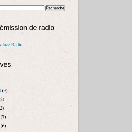
émission de radio
s Jazz Radio
ives
t
(3)
8)
2)
(7)
(6)