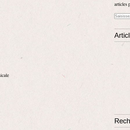
articles 
Artic
icale
Rech