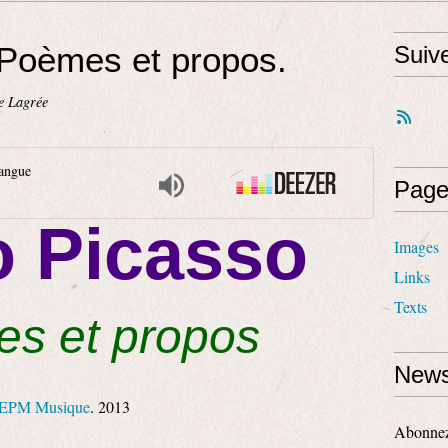
 Poèmes et propos.
Suiv
e Lagrée
langue
Page
o Picasso
Images
Links
Texts
s et propos
News
EPM Musique
. 2013
Abonnez-