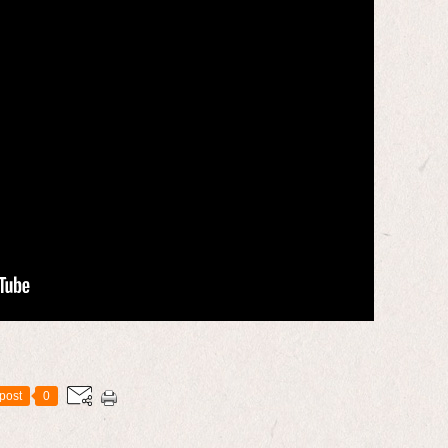
post
0