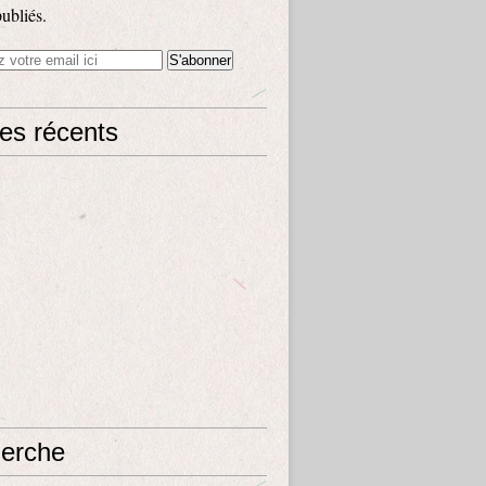
publiés.
les récents
erche