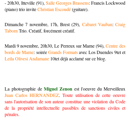
- 20h30, Itteville (91),
Salle Georges Brassens
: Francis Lockwood
(piano) trio invite
Christian Escoudé
(guitare).
Dimanche 7 novembre, 17h, Brest (29),
Cabaret Vauban
:
Craig
Taborn
Trio. Créatif, forcément créatif.
Mardi 9 novembre, 20h30, Le Perreux sur Marne (94),
Centre des
bords de Marne
: soirée
Grands Formats
avec Los Duendes 9tet et
Leila Olivesi Andamane
10tet déjà acclamé sur ce blog.
Miguel Zenon
La photographie de
es
t
l'oeuvre du Merveilleux
Juan Carlos HERNANDEZ
.
Toute utilisation de cette oeuvre
sans l'autorisation de son auteur constitue une violation du Code
de la propriété intellectuelle passibles de sanctions civiles et
pénales.