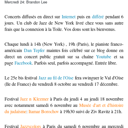
Mercredi 24:
Brandon Lee
Concerts diffusés en direct sur
Internet
puis en
différé
pendant 6
jours.
Un club de Jazz de New York livré chez vous sans autre
frais que la connexion à la Toile. Vos dons sont les bienvenus.
Chaque lundi à 14h (New York) , 19h (Paris), le pianiste franco-
américain
Dan Tepfer
maintes fois célébré sur ce blog donne en
direct un concert public gratuit sur sa chaîne
Youtube
et sa
page
Facebook
. Parfois seul, parfois accompagné. Entrée libre.
Le 25e bis festival
Jazz au fil de l'Oise
fera swinguer le Val d'Oise
(Ile de France) du vendredi 8 octobre au vendredi 17 décembre.
Festival
Jazz n Klezmer
à Paris du jeudi 4 au jeudi 18 novembre
avec notamment samedi 6 novembre au
Musée d'art et d'histoire
du judaïsme
:
Itamar Borochov
à 19h30 suivi de Ziv Ravitz à 21h.
Festival
Jazzycolors
à Paris du samedi 6 novembre au mercredi