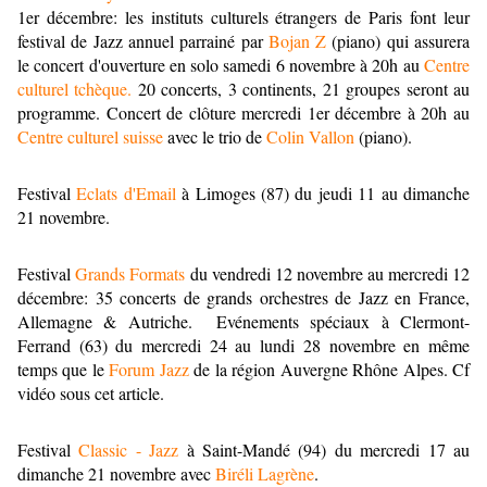
1er décembre: les instituts culturels étrangers de Paris font leur
festival de Jazz annuel parrainé par
Bojan Z
(piano) qui assurera
le concert d'ouverture en solo samedi 6 novembre à 20h au
Centre
culturel tchèque.
20 concerts, 3 continents, 21 groupes seront au
programme. Concert de clôture mercredi 1er décembre à 20h au
Centre culturel suisse
avec le trio de
Colin Vallon
(piano).
Festival
Eclats d'Email
à Limoges (87) du jeudi 11 au dimanche
21 novembre.
Festival
Grands Formats
du vendredi 12 novembre au mercredi 12
décembre: 35 concerts de grands orchestres de Jazz en France,
Allemagne & Autriche. Evénements spéciaux à Clermont-
Ferrand (63) du mercredi 24 au lundi 28 novembre en même
temps que le
Forum Jazz
de la région Auvergne Rhône Alpes. Cf
vidéo sous cet article.
Festival
Classic - Jazz
à Saint-Mandé (94) du mercredi 17 au
dimanche 21 novembre avec
Biréli Lagrène
.