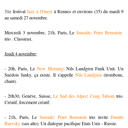
31e festival
Jazz à l'Ouest
à Rennes et environs (35) du mardi 9
au samedi 27 novembre.
Mercredi 3 novembre, 21h, Paris, Le
Sunside
:
Peter Bernstein
trio . Classieux.
Jeudi 4 novembre
:
- 20h, Paris, Le
New Morning
: Nils Landgren Funk Unit. Un
Suédois funky, ça existe. Il s'appelle
Nils Landgren
(trombone,
chant).
- 20h30, Genève, Suisse,
Le Sud des Alpes
:
Craig Taborn
trio.
Créatif, forcément créatif.
- 21h, Paris, Le
Sunside
:
Peter Bernstein
trio invite
Dimitri
Baevsky
(sax alto). Un dialogue pacifique Etats Unis - Russie.