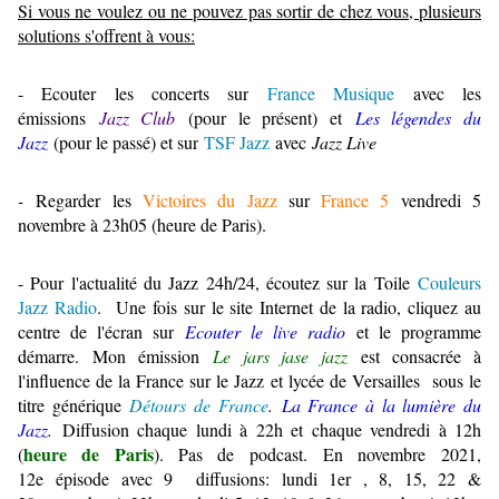
Si vous ne voulez ou ne pouvez pas sortir de chez vous, plusieurs
solutions s'offrent à vous:
- Ecouter les concerts sur
France Musique
avec les
émissions
Jazz Club
(pour le présent) et
Les légendes du
Jazz
(pour le passé) et sur
TSF Jazz
avec
Jazz Live
-
Regarder les
Victoires du Jazz
sur
France 5
vendredi 5
novembre à 23h05 (heure de Paris).
- Pour l'actualité du Jazz 24h/24, écoutez sur la Toile
Couleurs
Jazz Radio
.
Une fois sur le site Internet de la radio, cliquez au
centre de l'écran sur
Ecouter le live radio
et le programme
démarre.
Mon émission
Le jars jase jazz
est consacrée à
l'influence de la France sur le Jazz et lycée de Versailles sous le
titre générique
Détours de France
.
La France à la lumière du
Jazz
.
Diffusion chaque lundi à 22h et chaque vendredi à 12h
heure de Paris
(
). Pas de podcast. En novembre 2021,
12e épisode avec 9 diffusions: lundi 1er , 8, 15, 22 &