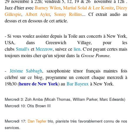
29 novembre à 22h; vendredi 5, 12, 19 & 26 novembre à 12h .
Jazz d'hier avec
Barney Wilen
,
Martial Solal & Lee Konitz
,
Dizzy
Gillespie
,
Albert Ayler
,
Sonny Rollins
... Cf extrait audio au
dessus et en dessous de cet article.
- Si vous voulez assister depuis la Toile aux concerts à New York,
USA, dans Greenwich Village, pour les
clubs
Small's
et
Mezzrow
, suivez ce
lien
. C'est payant certes mais
toujours moins cher qu'un séjour dans
la
Grosse Pomme.
-
Jérôme Sabbagh
, saxophoniste ténor français maintes fois
célébré sur ce blog, programme un concert chaque mercredi à
heure de New York
19h30 (
) au
Bar Bayeux
à New York.
Mercredi 3:
Zoh Amba (Micah Thomas, William Parker, Marc Edwards)
Mercredi 10:
Otis Brown III
Mercredi 17:
Dan Tepfer
trio, pianiste très favorablement connu de nos
services.