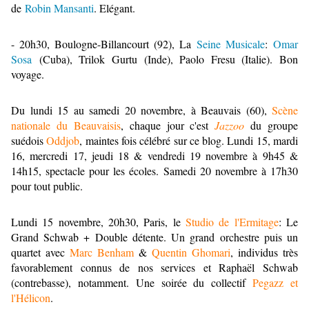
de
Robin Mansanti
. Elégant.
- 20h30, Boulogne-Billancourt (92), La
Seine Musicale
:
Omar
Sosa
(Cuba), Trilok Gurtu (Inde), Paolo Fresu (Italie). Bon
voyage.
Du lundi 15 au samedi 20 novembre, à Beauvais (60),
Scène
nationale du Beauvaisis
, chaque jour c'est
Jazzoo
du groupe
suédois
Oddjob
, maintes fois célébré sur ce blog. Lundi 15, mardi
16, mercredi 17, jeudi 18 & vendredi 19 novembre à 9h45 &
14h15, spectacle pour les écoles. Samedi 20 novembre à 17h30
pour tout public.
Lundi 15 novembre, 20h30, Paris, le
Studio de l'Ermitage
: Le
Grand Schwab + Double détente. Un grand orchestre puis un
quartet avec
Marc Benham
&
Quentin Ghomari
, individus très
favorablement connus de nos services et Raphaël Schwab
(contrebasse), notamment. Une soirée du collectif
Pegazz et
l'Hélicon
.