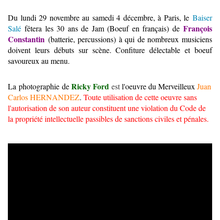
Du lundi 29 novembre au samedi 4 décembre, à Paris, le
Baiser
François
Salé
fêtera les 30 ans de Jam (Boeuf en français) de
Constantin
(batterie, percussions) à qui de nombreux musiciens
doivent leurs débuts sur scène. Confiture délectable et boeuf
savoureux au menu.
Ricky Ford
La photographie de
es
t
l'oeuvre du Merveilleux
Juan
Carlos HERNANDEZ
.
Toute utilisation de cette oeuvre sans
l'autorisation de son auteur constituent une violation du Code de
la propriété intellectuelle passibles de sanctions civiles et pénales.