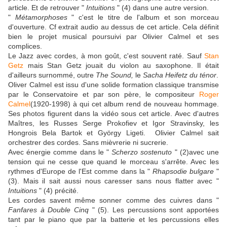
article. Et de retrouver "
Intuitions
" (4) dans une autre version.
"
Métamorphoses
" c'est le titre de l'album et son morceau
d'ouverture. Cf extrait audio au dessus de cet article. Cela définit
bien le projet musical poursuivi par Olivier Calmel et ses
complices.
Le Jazz avec cordes, à mon goût, c'est souvent raté. Sauf
Stan
Getz
mais Stan Getz jouait du violon au saxophone. Il était
d'ailleurs surnommé, outre
The Sound,
le
Sacha Heifetz du ténor
.
Oliver Calmel est issu d'une solide formation classique transmise
par le Conservatoire et par son père, le compositeur
Roger
Calmel
(1920-1998) à qui cet album rend de nouveau hommage.
Ses photos figurent dans la vidéo sous cet article. Avec d'autres
Maîtres, les Russes Serge Prokofiev et Igor Stravinsky, les
Hongrois Bela Bartok et György Ligeti. Olivier Calmel sait
orchestrer des cordes. Sans mièvrerie ni sucrerie.
Avec énergie comme dans le "
Scherzo sostenuto
" (2)avec une
tension qui ne cesse que quand le morceau s'arrête. Avec les
rythmes d'Europe de l'Est comme dans la "
Rhapsodie bulgare
"
(3). Mais il sait aussi nous caresser sans nous flatter avec "
Intuitions
" (4) précité.
Les cordes savent même sonner comme des cuivres dans "
Fanfares à Double Cinq
" (5). Les percussions sont apportées
tant par le piano que par la batterie et les percussions elles