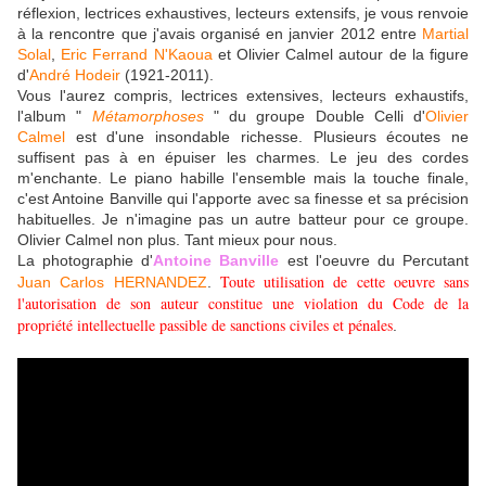
réflexion, lectrices exhaustives, lecteurs extensifs, je vous renvoie
à la rencontre que j'avais organisé en janvier 2012 entre
Martial
Solal
,
Eric Ferrand N'Kaoua
et Olivier Calmel autour de la figure
d'
André Hodeir
(1921-2011).
Vous l'aurez compris, lectrices extensives, lecteurs exhaustifs,
l'album "
Métamorphoses
" du groupe Double Celli d'
Olivier
Calmel
est d'une insondable richesse. Plusieurs écoutes ne
suffisent pas à en épuiser les charmes. Le jeu des cordes
m'enchante. Le piano habille l'ensemble mais la touche finale,
c'est Antoine Banville qui l'apporte avec sa finesse et sa précision
habituelles. Je n'imagine pas un autre batteur pour ce groupe.
Olivier Calmel non plus. Tant mieux pour nous.
La photographie d'
Antoine Banville
est l'oeuvre du Percutant
Toute utilisation de cette oeuvre sans
Juan Carlos HERNANDEZ
.
l'autorisation de son auteur constitue une violation du Code de la
propriété intellectuelle passible de sanctions civiles et pénales
.