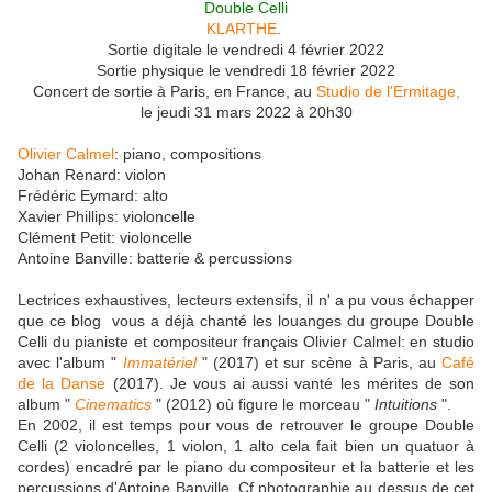
Double Celli
KLARTHE
.
Sortie digitale le vendredi 4 février 2022
Sortie physique le vendredi 18 février 2022
Concert de sortie à Paris, en France, au
Studio de l'Ermitage,
le jeudi 31 mars 2022 à 20h30
Olivier Calmel
: piano, compositions
Johan Renard: violon
Frédéric Eymard: alto
Xavier Phillips: violoncelle
Clément Petit: violoncelle
Antoine Banville: batterie & percussions
Lectrices exhaustives, lecteurs extensifs, il n' a pu vous échapper
que ce blog vous a déjà chanté les louanges du groupe Double
Celli du pianiste et compositeur français Olivier Calmel: en studio
avec l'album "
Immatériel
" (2017) et sur scène à Paris, au
Café
de la Danse
(2017). Je vous ai aussi vanté les mérites de son
album "
Cinematics
" (2012) où figure le morceau "
Intuitions
".
En 2002, il est temps pour vous de retrouver le groupe Double
Celli (2 violoncelles, 1 violon, 1 alto cela fait bien un quatuor à
cordes) encadré par le piano du compositeur et la batterie et les
percussions d'Antoine Banville. Cf photographie au dessus de cet