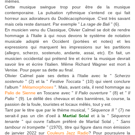
mêmes.
Cette musique swingue trop pour être de la musique
contemporaine. La pulsation rythmique s'entend ce qui fait
horreur aux adorateurs du Dodécacophonique. C'est très savant
mais cela reste dansant. Par exemple "
La rage de Bali
" (6).
En musicien venu du Classique, Olivier Calmel se doit de rendre
hommage à l'Italie à qui nous devons le système de notation
musicale adopté en Occident (portées et notes) et les
expressions qui marquent les impressions sur les partitions
(allegro, scherzo, sostenuto, andante, assai, etc). En fait, un
musicien occidental qui prétend lire et écrire la musique devrait
savoir lire et écrire l'italien. Même Richard Wagner est mort à
Venise. Pour payer sa dette au final.
Olivier Calmel paie ses dettes à l'Italie avec le "
Scherzo
sostenuto
" (2) et la "
Festive Toccata
" (10) qui vient conclure
l'album "
Métamorphoses
". Mais, avant cela, il rend hommage au
Palio de Sienne
en Toscane avec "
Il Palio ouverture
" (8) et "
Il
Palio
" (9). Le défilé des chevaux et des bannières, la course, la
passion de la foule, touristes et locaux mêlés, tout y est.
Tant par le titre que par le thème musical, "
Séquence II
" (7) ne
serait-il pas un clin d'oeil à
Martial Solal
et à la "
Séquence
tenante
" qui ouvre l'album préféré de Martial Solal , "
Sans
tambour ni trompette
" (1970), titre qui figure dans mon émission
de janvier 2022 sur
Couleurs Jazz Radio
? Pour poursuivre la