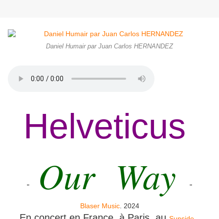
Daniel Humair par Juan Carlos HERNANDEZ
Helveticus
Our Way
"
"
Blaser Music
. 2024
En concert en France, à Paris, au
,
Sunside