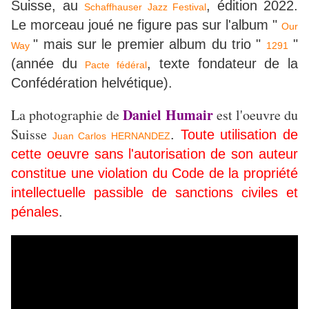
Suisse, au
, édition 2022.
Schaffhauser Jazz Festival
Le morceau joué ne figure pas sur l'album "
Our
" mais sur le premier album du trio "
"
Way
1291
(année du
, texte fondateur de la
Pacte fédéral
Confédération helvétique).
Daniel Humair
La photographie de
est l'oeuvre du
Suisse
.
Toute utilisation de
Juan Carlos HERNANDEZ
cette oeuvre sans l'autorisation de son auteur
constitue une violation du Code de la propriété
intellectuelle passible de sanctions civiles et
pénales
.