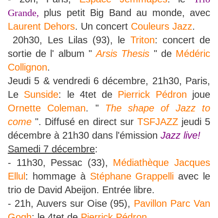
Grande,
plus petit Big Band au monde, avec
Laurent Dehors
. Un concert
Couleurs Jazz
.
20h30, Les Lilas (93), le
Triton
: concert de
sortie de l' album "
Arsis Thesis
" de
Médéric
Collignon
.
Jeudi 5 & vendredi 6 décembre,
21h30, Paris,
Le
Sunside
: le 4tet de
Pierrick Pédron
joue
Ornette Coleman
. "
The shape of Jazz to
come
". Diffusé en direct sur
TSFJAZZ
jeudi 5
décembre à 21h30 dans l'émission
Jazz live!
Samedi 7 décembre
:
- 11h30, Pessac (33),
Médiathèque Jacques
Ellul
: hommage à
Stéphane Grappelli
avec le
trio de David Abeijon. Entrée libre.
- 21h, Auvers sur Oise (95),
Pavillon Parc Van
Gogh
: le 4tet de
Pierrick Pédron
.