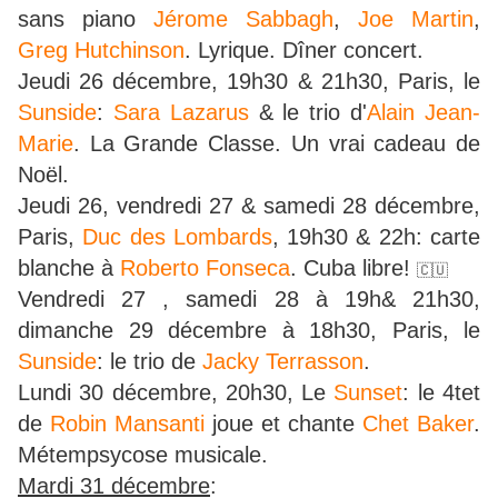
sans piano
Jérome Sabbagh
,
Joe Martin
,
Greg Hutchinson
. Lyrique. Dîner concert.
Jeudi 26 décembre, 19h30 & 21h30, Paris, le
Sunside
:
Sara Lazarus
& le trio d'
Alain Jean-
Marie
. La Grande Classe. Un vrai cadeau de
Noël.
Jeudi 26, vendredi 27 & samedi 28 décembre,
Paris,
Duc des Lombards
, 19h30 & 22h: carte
blanche à
Roberto Fonseca
. Cuba libre!
🇨🇺
Vendredi 27 , samedi 28 à 19h& 21h30,
dimanche 29 décembre à 18h30, Paris, le
Sunside
: le trio de
Jacky Terrasson
.
Lundi 30 décembre, 20h30, Le
Sunset
: le 4tet
de
Robin Mansanti
joue et chante
Chet Baker
.
Métempsycose musicale.
Mardi 31 décembre
: