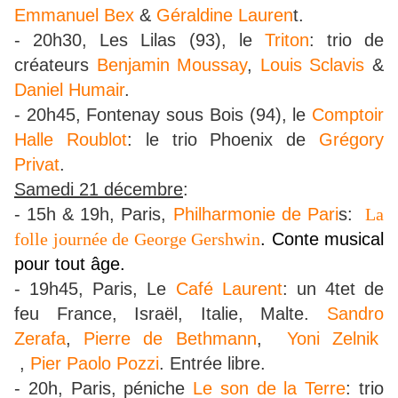
Emmanuel Bex
&
Géraldine Lauren
t.
- 20h30, Les Lilas (93), le
Triton
: trio de
créateurs
Benjamin Moussay
,
Louis Sclavis
&
Daniel Humair
.
- 20h45, Fontenay sous Bois (94), le
Comptoir
Halle Roublot
: le trio Phoenix de
Grégory
Privat
.
Samedi 21 décembre
:
- 15h & 19h, Paris,
Philharmonie de Pari
s:
La
folle journée de George Gershwin
. Conte musical
pour tout âge.
- 19h45, Paris, Le
Café Laurent
: un 4tet de
feu
France, Israël, Italie, Malte.
Sandro
Zerafa
,
Pierre de Bethmann
,
Yoni Zelnik
,
Pier Paolo Pozzi
. Entrée libre.
- 20h, Paris, péniche
Le son de la Terre
: trio