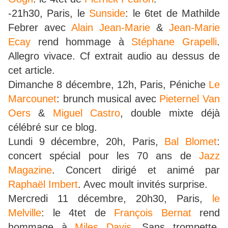
-21h30, Paris, le
Sunside
: le 6tet de Mathilde
Febrer avec
Alain Jean-Marie
&
Jean-Marie
Ecay
rend hommage à
Stéphane Grapelli
.
Allegro vivace. Cf extrait audio au dessus de
cet article.
Dimanche 8 décembre, 12h, Paris, Péniche
Le
Marcounet
: brunch musical avec
Pieternel Van
Oers
&
Miguel Castro
, double mixte déjà
célébré sur ce blog.
Lundi 9 décembre, 20h, Paris,
Bal Blomet
:
concert spécial pour les 70 ans de
Jazz
Magazine
. Concert dirigé et animé par
Raphaël Imbert
. Avec moult invités surprise.
Mercredi 11 décembre, 20h30, Paris,
le
Melville
: le 4tet de
François Bernat
rend
hommage à
Miles Davis
. Sans trompette.