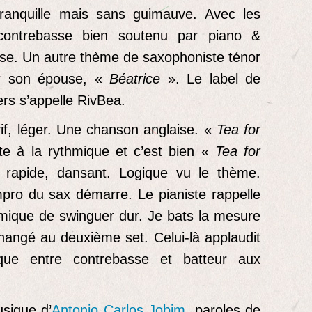
tranquille mais sans guimauve. Avec les
contrebasse bien soutenu par piano &
sse. Un autre thème de saxophoniste ténor
 son épouse, «
Béatrice
». Le label de
rs s’appelle RivBea.
vif, léger. Une chanson anglaise. «
Tea for
te à la rythmique et c’est bien «
Tea for
rapide, dansant. Logique vu le thème.
mpro du sax démarre. Le pianiste rappelle
thmique de swinguer dur. Je bats la mesure
changé au deuxième set. Celui-là applaudit
ique entre contrebasse et batteur aux
sique d’
Antonio Carlos Jobim
, paroles de