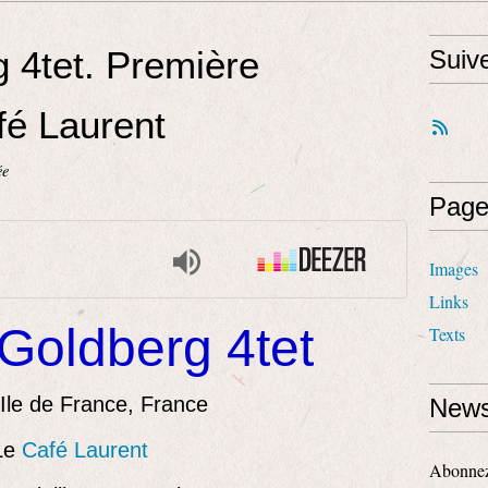
 4tet. Première
Suiv
fé Laurent
ée
Page
Images
Links
Goldberg 4tet
Texts
 Ile de France, France
News
Le
Café Laurent
Abonnez-