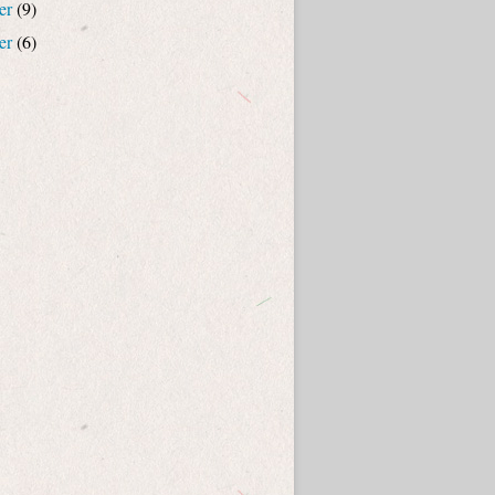
er
(9)
er
(6)