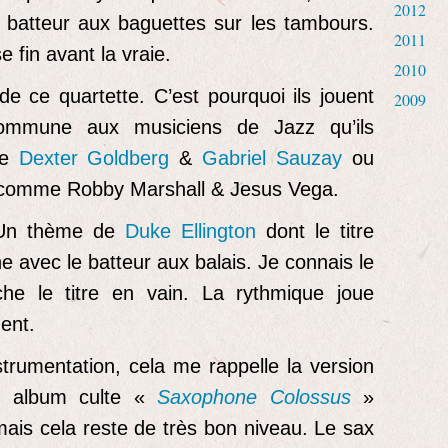
2012
du batteur aux baguettes sur les tambours.
2011
 fin avant la vraie.
2010
de ce quartette. C’est pourquoi ils jouent
2009
ommune aux musiciens de Jazz qu’ils
me
Dexter Goldberg
&
Gabriel Sauzay
ou
 comme Robby Marshall & Jesus Vega.
 Un thème de
Duke Ellington
dont le titre
 avec le batteur aux balais. Je connais le
e le titre en vain. La rythmique joue
ent.
nstrumentation, cela me rappelle la version
 album culte «
Saxophone Colossus
»
ais cela reste de très bon niveau. Le sax