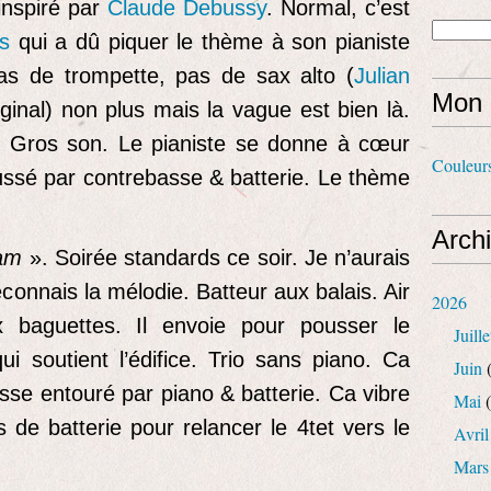
inspiré par
Claude Debussy
. Normal, c’est
s
qui a dû piquer le thème à son pianiste
as de trompette, pas de sax alto (
Julian
Mon 
iginal) non plus mais la vague est bien là.
e. Gros son. Le pianiste se donne à cœur
Couleur
oussé par contrebasse & batterie. Le thème
Arch
eam
». Soirée standards ce soir. Je n’aurais
reconnais la mélodie. Batteur aux balais. Air
2026
ux baguettes. Il envoie pour pousser le
Juille
ui soutient l’édifice. Trio sans piano. Ca
Juin
(
sse entouré par piano & batterie. Ca vibre
Mai
(
 de batterie pour relancer le 4tet vers le
Avril
Mars