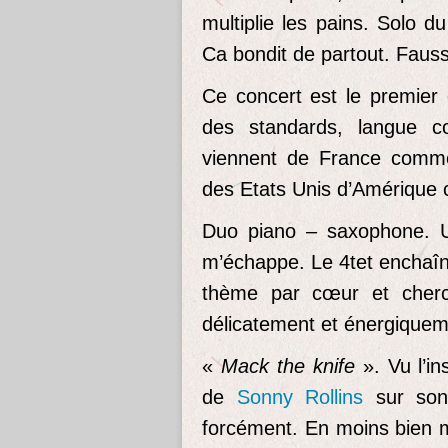
multiplie les pains. Solo 
Ca bondit de partout. Fausse
Ce concert est le premier 
des standards, langue c
viennent de France com
des Etats Unis d’Amérique
Duo piano – saxophone.
m’échappe. Le 4tet enchaîne
thème par cœur et cherch
délicatement et énergiquem
«
Mack the knife
». Vu l’i
de
Sonny Rollins
sur son
forcément. En moins bien m