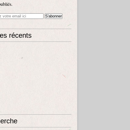
publiés.
les récents
erche