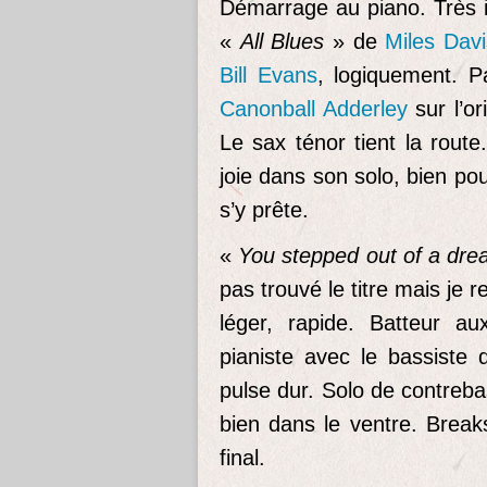
Démarrage au piano. Très 
«
All Blues
» de
Miles Davi
Bill Evans
, logiquement. P
Canonball Adderley
sur l’or
Le sax ténor tient la rout
joie dans son solo, bien p
s’y prête.
«
You stepped out of a dr
pas trouvé le titre mais je 
léger, rapide. Batteur a
pianiste avec le bassiste q
pulse dur. Solo de contreba
bien dans le ventre. Breaks
final.