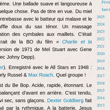
Févri
hème. Une ballade suave et langoureuse à
Janvi
uelque chose. Pas de titre en vue. Du miel
2025
ontrebasse avec le batteur qui malaxe et le
2024
ouffle doux du sax ténor. Un massage
2023
ation des cymbales aux maillets. C’était
2022
rait de la BO du film
«
Charlie et la
2021
ersion de 1971 de Mel Stuart avec Gene
2020
vec Johny Depp).
2019
er
). Enregistré avec le All Stars en 1948 :
2018
urly Russel &
Max Roach
. Quel groupe !
2017
2016
st du Be Bop. Acide, rapide, étonnant. Le
2015
balançant d’avant en arrière. C’est tendu,
2014
ervi sec, sans glaçons.
Dexter Goldberg
fait
2013
é par la rythmique. A la batterie, Jesus