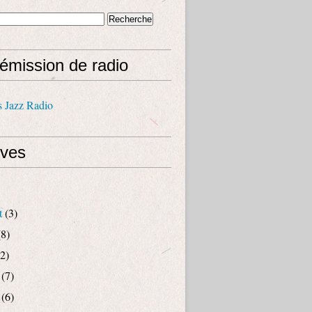
émission de radio
s Jazz Radio
ives
t
(3)
8)
2)
(7)
(6)