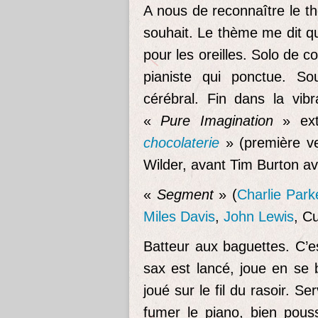
A nous de reconnaître le t
souhait. Le thème me dit q
pour les oreilles. Solo de c
pianiste qui ponctue. S
cérébral. Fin dans la vibr
«
Pure Imagination
» ext
chocolaterie
» (première v
Wilder, avant Tim Burton a
«
Segmen
t
» (
Charlie Park
Miles Davis
,
John Lewis
, C
Batteur aux baguettes. C’e
sax est lancé, joue en se 
joué sur le fil du rasoir. S
fumer le piano, bien pouss