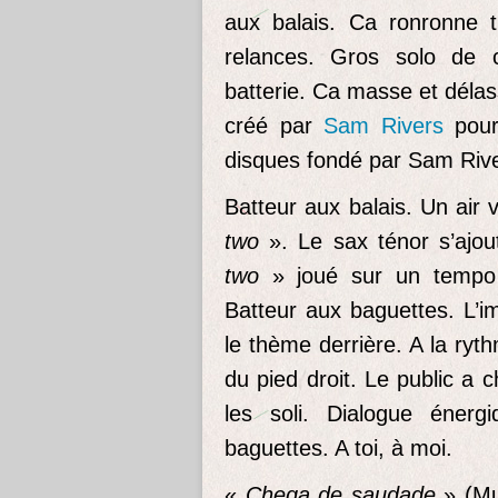
aux balais. Ca ronronne 
relances. Gros solo de 
batterie. Ca masse et déla
créé par
Sam Rivers
pour
disques fondé par Sam Rive
Batteur aux balais. Un air 
two
». Le sax ténor s’ajou
two
» joué sur un tempo 
Batteur aux baguettes. L’i
le thème derrière. A la ry
du pied droit. Le public a 
les soli. Dialogue énerg
baguettes. A toi, à moi.
«
Chega de saudade
» (Mu