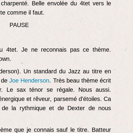
charpenté. Belle envolée du 4tet vers le
nte comme il faut.
PAUSE
u 4tet. Je ne reconnais pas ce thème.
rown.
erson). Un standard du Jazz au titre en
e de
Joe Henderson
. Très beau thème écrit
r. Le sax ténor se régale. Nous aussi.
énergique et rêveur, parsemé d’étoiles. Ca
r de la rythmique et de Dexter de nous
hème que je connais sauf le titre. Batteur