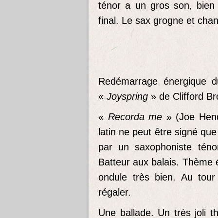
ténor a un gros son, bien 
final. Le sax grogne et cha
Redémarrage énergique d
« Joyspring
» de Clifford B
«
Recorda me
» (Joe Hend
latin ne peut être signé qu
par un saxophoniste téno
Batteur aux balais. Thème 
ondule très bien. Au tou
régaler.
Une ballade. Un très joli t