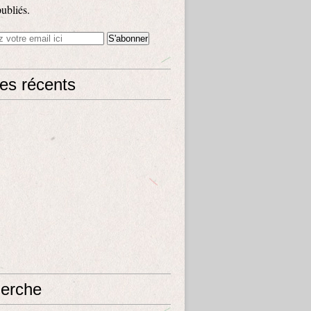
publiés.
les récents
erche