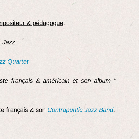
ompositeur & pédagogue
:
n Jazz
zz Quartet
iste français & américain et son album "
te français & son
Contrapuntic Jazz Band
.