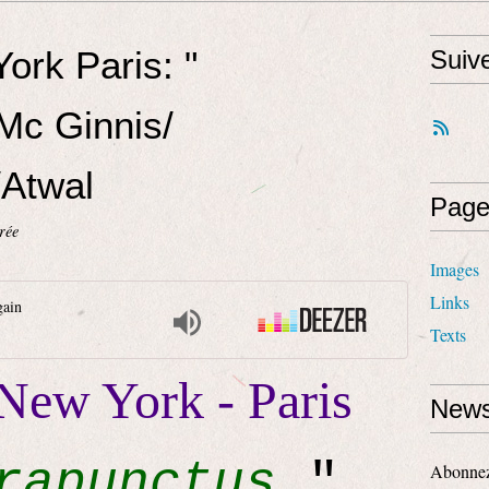
ork Paris: "
Suiv
Mc Ginnis/
/Atwal
Page
rée
Images
Links
gain
Texts
New York - Paris
News
rapunctus
"
Abonnez-