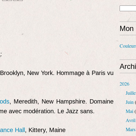
Mon 
Couleur
A
:
Arch
 Brooklyn, New York. Hommage à Paris vu
2026
Juille
ods
, Meredith, New Hampshire. Domaine
Juin
(
omme avec modération. Le Jazz sans.
Mai
(
Avril
Mars
Dance Hall
, Kittery, Maine