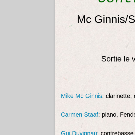
Mc Ginnis/S
Sortie le 
Mike Mc Ginnis
: clarinette
Carmen Staaf
: piano, Fen
Gui Duvignau
: contrebass