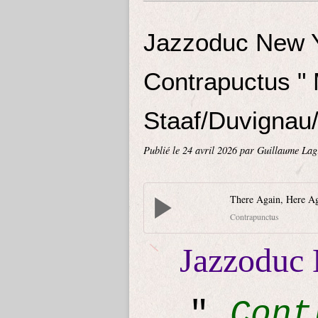
Jazzoduc New Y
Contrapuctus " 
Staaf/Duvignau
Publié le
24 avril 2026
par Guillaume Lag
There Again, Here A
Contrapunctus
Jazzoduc 
"
Cont