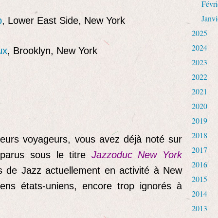
Févri
Janvi
p
, Lower East Side, New York
2025
2024
ux
, Brooklyn, New York
2023
2022
2021
2020
2019
2018
ecteurs voyageurs, vous avez déjà noté sur
2017
 parus sous le titre
Jazzoduc New York
2016
ns de Jazz actuellement en activité à New
2015
ens états-uniens, encore trop ignorés à
2014
2013