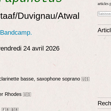
articles 
taaf/Duvignau/Atwal
Artic
Bandcamp.
vendredi 24 avril 2026
, clarinette basse, saxophone soprano
🇺🇸
der Rhodes
🇺🇸
Rech
e
🇫🇷 🇧🇷