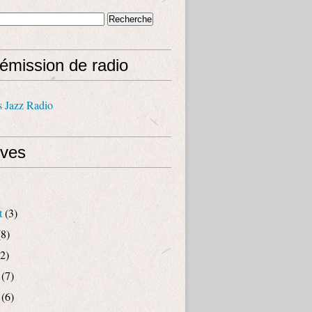
émission de radio
s Jazz Radio
ives
t
(3)
8)
2)
(7)
(6)