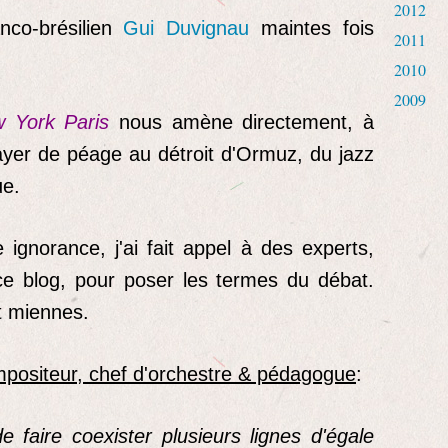
2012
anco-brésilien
Gui Duvignau
maintes fois
2011
2010
2009
 York Paris
nous amène directement, à
payer de péage au détroit d'Ormuz, du jazz
ue.
gnorance, j'ai fait appel à des experts,
ce blog, pour poser les termes du débat.
t miennes.
ompositeur, chef d'orchestre & pédagogue
:
de faire coexister plusieurs lignes d'égale