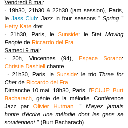
Vendredi 8 mai
:
- 19h30, 21h30 & 22h30 (jam session), Paris,
le
Jass Club
: Jazz in four seasons "
Spring
"
Hetty Kate
4tet.
- 21h30, Paris, le
Sunside
: le 5tet
Moving
People
de
Riccardo del Fra
Samedi 9 mai
:
- 20h, Vincennes (94),
Espace Sorano
:
Christie Dashiell
chante.
- 21h30, Paris, le
Sunside
: le trio
Three for
Chet
de
Riccardo del Fra
Dimanche 10 mai, 18h30, Paris, l'
ECUJE
:
Burt
Bacharach
, génie de la mélodie. Conférence
Jazz par
Olivier Hutman
. "
N'ayez jamais
honte d'écrire une mélodie dont les gens se
souviennent
" (Burt Bacharach).