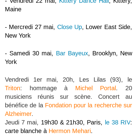
- Vendredi 22 mai,
Kittery Dance Hall
, Kittery,
Maine
- Mercredi 27 mai,
Close Up
, Lower East Side,
New York
- Samedi 30 mai,
Bar Bayeux
, Brooklyn, New
York
Vendredi 1er mai, 20h, Les Lilas (93), le
Triton
: hommage à
Michel Portal
. 20
musiciens réunis sur scène. Concert au
bénéfice de la
Fondation pour la recherche sur
Alzheimer
.
Jeudi 7 mai,
19h30 & 21h30, Paris,
le 38 RIV
:
carte blanche à
Hermon Mehari
.