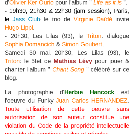
d'
Olivier Ker Ourio
pour l'album "
Life as it is
".
- 19h30, 21h30 & 22h30 (jam session), Paris,
le
Jass Club
le trio de
Virginie Daïdé
invite
:
Hugo Lippi
.
- 20h30, Les Lilas (93), le
Triton
: dialogue
Sophia Domancich
&
Simon Goubert
.
Samedi 30 mai
20h30, Les Lilas (93), le
,
Triton
: le 5tet de
Mathias Lévy
pour jouer &
chanter l'album "
Chant Song
" célébré sur ce
blog.
La photographie d'
Herbie Hancock
est
l'oeuvre du Funky
Juan Carlos HERNANDEZ
.
Toute utilisation de cette oeuvre sans
autorisation de son auteur constitue une
violation du Code de la propriété intellectuelle