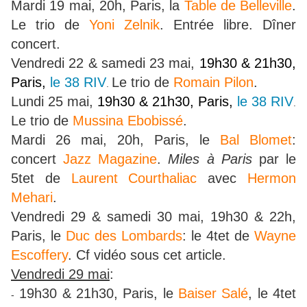
Mardi 19 mai, 20h, Paris, la
Table de Belleville
.
Le trio de
Yoni Zelnik
. Entrée libre. Dîner
concert.
Vendredi 22 & samedi 23 mai,
19h30 & 21h30,
Paris,
le 38 RIV
Le trio de
Romain Pilon
.
.
Lundi 25 mai,
19h30 & 21h30, Paris,
le 38 RIV
.
Le trio de
Mussina Ebobissé
.
Mardi 26 mai, 20h, Paris, le
Bal Blomet
:
concert
Jazz Magazine
.
Miles à Paris
par le
5tet de
Laurent Courthaliac
avec
Hermon
Mehari
.
Vendredi 29 & samedi 30 mai,
19h30 & 22h,
Paris, le
Duc des Lombards
: le 4tet de
Wayne
Escoffery
. Cf vidéo sous cet article.
Vendredi 29 mai
:
19h30 & 21h30, Paris, le
Baiser Salé
, le 4tet
-