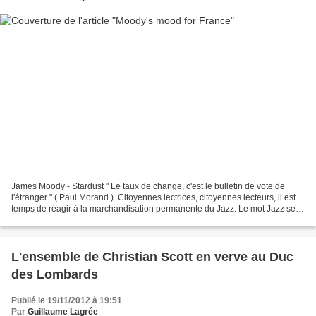
James Moody - Stardust " Le taux de change, c'est le bulletin de vote de
l'étranger " ( Paul Morand ). Citoyennes lectrices, citoyennes lecteurs, il est
temps de réagir à la marchandisation permanente du Jazz. Le mot Jazz sert
aujourd'hui à vendre des...
L'ensemble de Christian Scott en verve au Duc
des Lombards
Publié le 19/11/2012 à 19:51
Par
Guillaume Lagrée