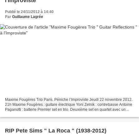
l'Improviste
Publié le 24/11/2012 à 14:40
Par
Guillaume Lagrée
Maxime Fougères Trio Paris. Péniche l’Improviste Jeudi 22 novembre 2012.
21h Maxime Fougères : guitare électrique Yoni Zelnik : contrebasse Antoine
Paganotti : batterie Premier set en trio. Deuxième set en quartet avec un
invité mystère. Toutes les compositions...
RIP Pete Sims " La Roca " (1938-2012)