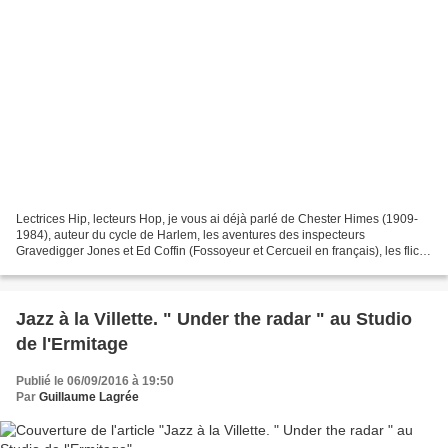
Lectrices Hip, lecteurs Hop, je vous ai déjà parlé de Chester Himes (1909-
1984), auteur du cycle de Harlem, les aventures des inspecteurs
Gravedigger Jones et Ed Coffin (Fossoyeur et Cercueil en français), les flics
les plus durs de Harlem, des inspecteurs...
Jazz à la Villette. " Under the radar " au Studio
de l'Ermitage
Publié le 06/09/2016 à 19:50
Par
Guillaume Lagrée