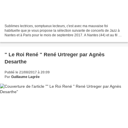
Sublimes lectrices, somptueux lecteurs, c'est avec ma mauvaise foi
habituelle que je vous propose la sélection suivante de concerts de Jazz à
Nantes et à Paris pour le mois de septembre 2017. A Nantes (44) et au fil de
l'Erdre, la plus belle rivière de...
" Le Roi René " René Urtreger par Agnès
Desarthe
Publié le 21/08/2017 à 20:09
Par
Guillaume Lagrée