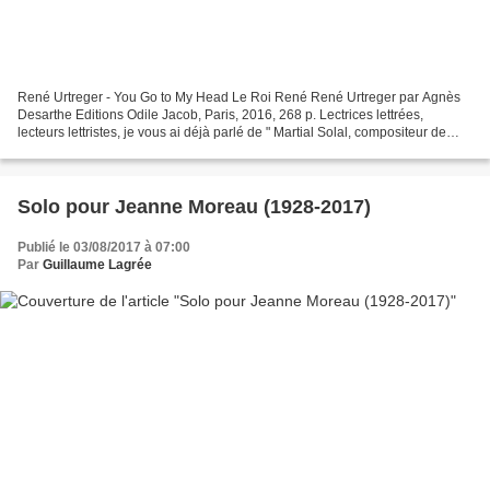
René Urtreger - You Go to My Head Le Roi René René Urtreger par Agnès
Desarthe Editions Odile Jacob, Paris, 2016, 268 p. Lectrices lettrées,
lecteurs lettristes, je vous ai déjà parlé de " Martial Solal, compositeur de
l'instant ", livre d'entretiens...
Solo pour Jeanne Moreau (1928-2017)
Publié le 03/08/2017 à 07:00
Par
Guillaume Lagrée