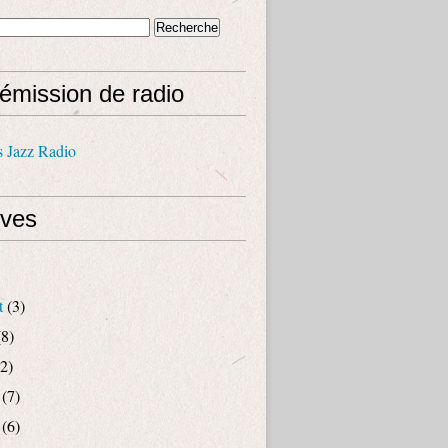
émission de radio
s Jazz Radio
ives
t
(3)
8)
2)
(7)
(6)