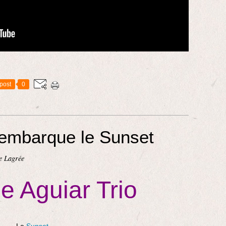
post
0
 embarque le Sunset
e Lagrée
e Aguiar Trio
Le
Sunset