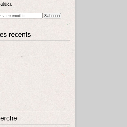
publiés.
les récents
erche