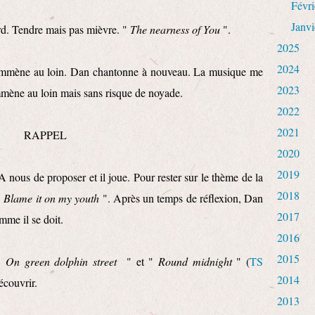
Févri
Janvi
ard. Tendre mais pas mièvre. "
The nearness of You
".
2025
2024
emmène au loin. Dan chantonne à nouveau. La musique me
2023
'emmène au loin mais sans risque de noyade.
2022
2021
RAPPEL
2020
2019
A nous de proposer et il joue. Pour rester sur le thème de la
2018
"
Blame it on my youth
". Après un temps de réflexion, Dan
2017
mme il se doit.
2016
2015
 "
On green dolphin street
" et "
Round midnight
" (
TS
2014
découvrir.
2013