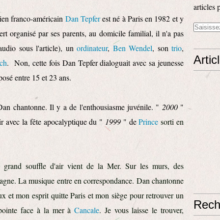
articles 
cien franco-américain
Dan Tepfer
est né à Paris en 1982 et y
t organisé par ses parents, au domicile familial, il n'a pas
audio sous l'article), un
ordinateur
,
Ben Wendel
, son
trio
,
Artic
ach
. Non, cette fois Dan Tepfer dialoguait avec sa jeunesse
posé entre 15 et 23 ans.
an chantonne. Il y a de l'enthousiasme juvénile. "
2000
"
ir avec la fête apocalyptique du "
1999
" de
Prince
sorti en
grand souffle d'air vient de la Mer. Sur les murs, des
retagne. La musique entre en correspondance. Dan chantonne
eux et mon esprit quitte Paris et mon siège pour retrouver un
Rech
 pointe face à la mer à
Cancale
. Je vous laisse le trouver,