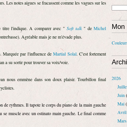
eurs. Les notes aigues se fracassent comme les vagues sur les
Mon 
 titre l'indique. A comparer avec "
Soft talk
" de
Michel
ntrebasse). Agréable mais je ne m'évade plus.
Couleur
). Marquée par l'influence de
Martial Solal
. C'est fortement
Arch
n a su sortir pour trouver sa voix/voie.
2026
an nous emmène dans son doux plaisir. Tourbillon final
Juille
yclistes.
Juin
(
Mai
(
n de rythmes. Il tapote le corps du piano de la main gauche
Avril
 jeu se muscle avec un ostinato main gauche. Le final comme
Mars