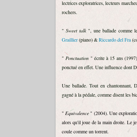
lectrices exploratrices, lecteurs march
rochers.
"
Sweet talk
", une ballade comme le
Graillier
(piano) &
Riccardo del Fra
(co
"
Ponctuation
" écrite à 15 ans (1997
ponctué en effet. Une influence dont Da
Une ballade. Tout en chantonnant, D
gagné à la pédale, comme disent les bic
"
Equivalence
" (2004). Une exploratio
alors qu'il joue de la main droite. Le
coule comme un torrent.