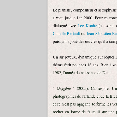
Le pianiste, compositeur et astrophysi
a vécu jusque l'an 2000. Pour ce concer
dialogué avec
Lee Konitz
(cf extrait 
Camille Bertault
ou
Jean-Sébastien B
puisqu'il a joué des œuvres qu'il a com
Un air joyeux, dynamique sur lequel D
thème écrit pour ses 18 ans. Rien à vo
1982, l'année de naissance de Dan.
"
O
x
ygène
" (2005). Ca respire. Un 
photographies de l'Irlande et de la B
et ce n'est pas agaçant. Je ferme les y
rocher en forme de fauteuil sur une