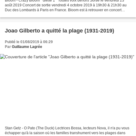
Bloom - Crazy Bloom " dièse 1 " Toutes voix dehors Sortie le vendredi 23
août 2019 Concert de sortie vendredi 4 octobre 2019 à 19h30 & 21h30 au
Duc des Lombards à Paris en France. Bloom est à retrouver en concert
gratuit à Paris, au Baiser Salé , mardi...
Joao Gilberto a quitté la plage (1931-2019)
Publié le 01/08/2019 à 06:29
Par
Guillaume Lagrée
Stan Getz - O Pato (The Duck) Lectrices Bossa, lecteurs Nova, il n'a pu vous
échapper qu'à la saison où les familles transhument vers les plages dans