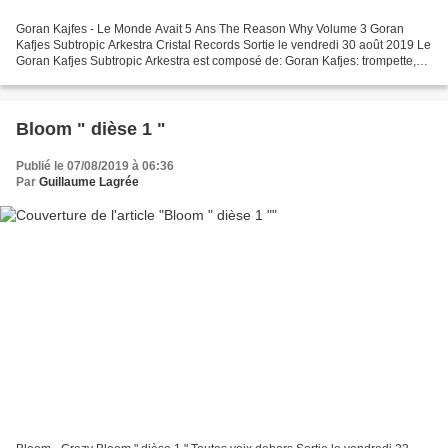
Goran Kajfes - Le Monde Avait 5 Ans The Reason Why Volume 3 Goran
Kafjes Subtropic Arkestra Cristal Records Sortie le vendredi 30 août 2019 Le
Goran Kafjes Subtropic Arkestra est composé de: Goran Kafjes: trompette,
Crumar EVI, Guitare électrique, percussions...
Bloom " dièse 1 "
Publié le 07/08/2019 à 06:36
Par
Guillaume Lagrée