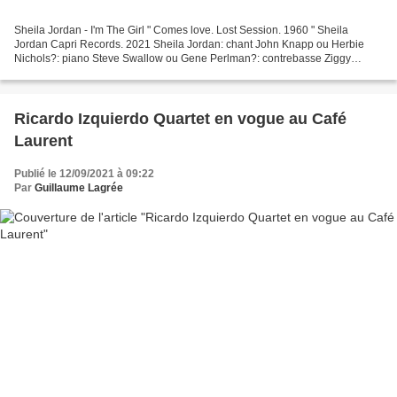
Sheila Jordan - I'm The Girl " Comes love. Lost Session. 1960 " Sheila
Jordan Capri Records. 2021 Sheila Jordan: chant John Knapp ou Herbie
Nichols?: piano Steve Swallow ou Gene Perlman?: contrebasse Ziggy
Willman?: batterie Bienvenue au 61e abonné de...
Ricardo Izquierdo Quartet en vogue au Café
Laurent
Publié le 12/09/2021 à 09:22
Par
Guillaume Lagrée