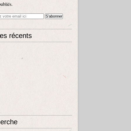
publiés.
les récents
erche