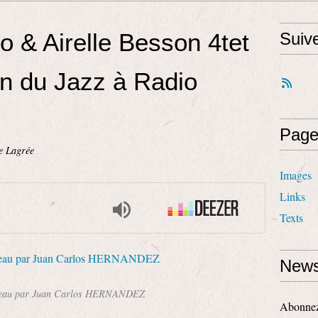
o & Airelle Besson 4tet
Suiv
on du Jazz à Radio
Page
e Lagrée
Images
Links
Texts
News
reau par Juan Carlos HERNANDEZ
Abonnez-