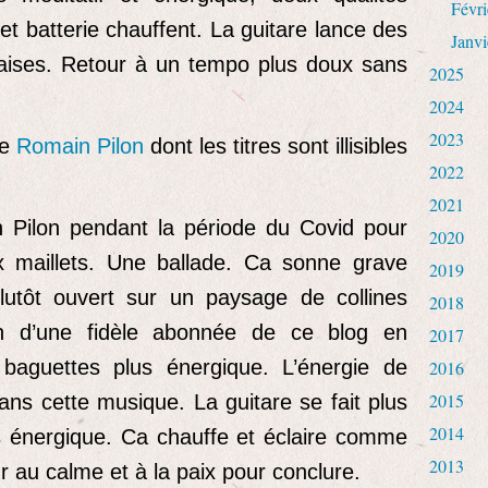
Févri
t batterie chauffent. La guitare lance des
Janvi
aises. Retour à un tempo plus doux sans
2025
2024
2023
de
Romain Pilon
dont les titres sont illisibles
2022
2021
 Pilon pendant la période du Covid pour
2020
ux maillets. Une ballade. Ca sonne grave
2019
lutôt ouvert sur un paysage de collines
2018
 d’une fidèle abonnée de ce blog en
2017
baguettes plus énergique. L’énergie de
2016
2015
dans cette musique. La guitare se fait plus
2014
us énergique. Ca chauffe et éclaire comme
2013
r au calme et à la paix pour conclure.