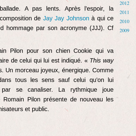
2012
allade. A pas lents. Après l’espoir, la
2011
composition de
Jay Jay Johnson
à qui ce
2010
d hommage par son acronyme (JJJ). Cf
2009
in Pilon pour son chien Cookie qui va
ire de celui qui lui est indiqué. «
This way
s. Un morceau joyeux, énergique. Comme
dans tous les sens sauf celui qu’on lui
t par se canaliser. La rythmique joue
e Romain Pilon présente de nouveau les
isateurs et public.