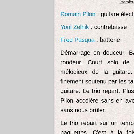
Premièr
Romain Pilon
: guitare élect
Yoni Zelnik
: contrebasse
Fred Pasqua
: batterie
Démarrage en douceur. Ba
rondeur. Court solo de 
mélodieux de la guitar
finement soutenu par les tap
guitare. Le trio repart. Pl
Pilon accélère sans en avoi
sans nous brûler.
Le trio repart sur un temp
baguettes. C’est à la foi