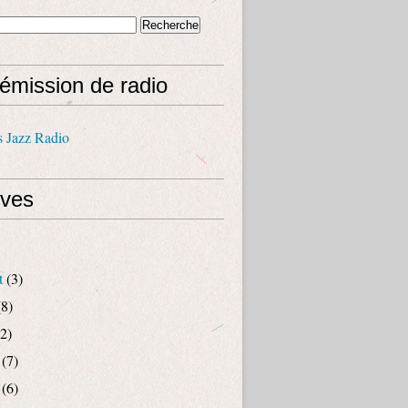
émission de radio
s Jazz Radio
ives
t
(3)
8)
2)
(7)
(6)