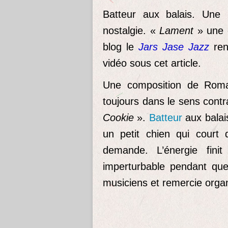
Batteur aux balais. Une b
nostalgie. «
Lament
» une 
blog le
Jars Jase Jazz
ren
vidéo sous cet article.
Une composition de Roma
toujours dans le sens contra
Cookie
».
Batteur
aux balai
un petit chien qui court 
demande. L’énergie fini
imperturbable pendant qu
musiciens et remercie organ