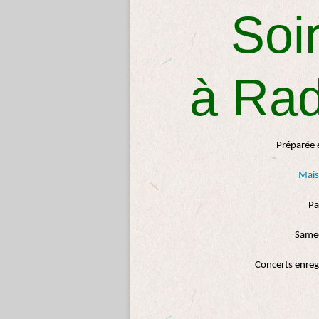
Soi
à Rad
Préparée 
Mais
Pa
Samed
Concerts enregi