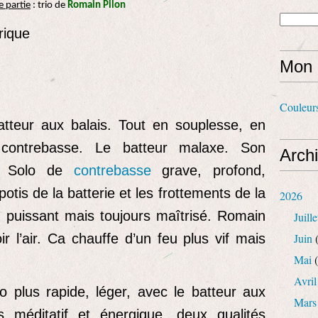
e partie
: trio de
Romain Pilon
rique
Mon 
Couleur
tteur aux balais. Tout en souplesse, en
contrebasse. Le batteur malaxe. Son
Arch
e. Solo de
contrebasse
grave, profond,
otis de la batterie et les frottements de la
2026
us puissant mais toujours maîtrisé. Romain
Juille
r l’air. Ca chauffe d’un feu plus vif mais
Juin
(
Mai
(
Avril
o plus rapide, léger, avec le batteur aux
Mars
s méditatif et énergique, deux qualités