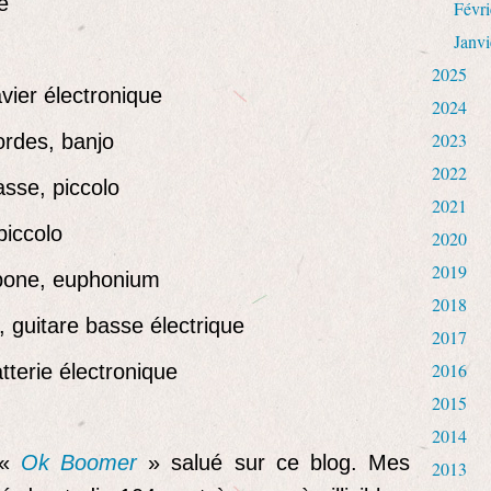
e
Févri
Janvi
2025
avier électronique
2024
2023
ordes, banjo
2022
asse, piccolo
2021
 piccolo
2020
2019
mbone, euphonium
2018
, guitare basse électrique
2017
2016
atterie électronique
2015
2014
 «
Ok Boomer
» salué sur ce blog. Mes
2013