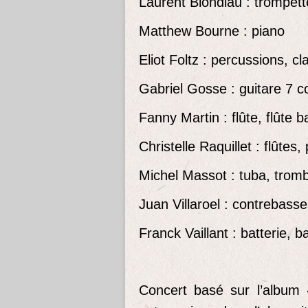
Laurent Blondiau : trompett
Matthew Bourne : piano
Eliot Foltz : percussions, cl
Gabriel Gosse : guitare 7 c
Fanny Martin : flûte, flûte b
Christelle Raquillet : flûtes,
Michel Massot : tuba, tro
Juan Villaroel : contrebasse
Franck Vaillant : batterie, b
Concert basé sur l’album