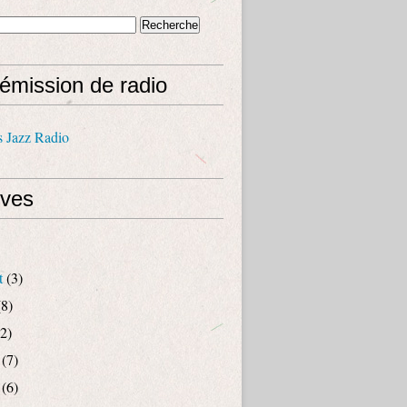
émission de radio
s Jazz Radio
ives
t
(3)
8)
2)
(7)
(6)