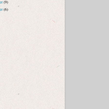
er
(9)
er
(6)