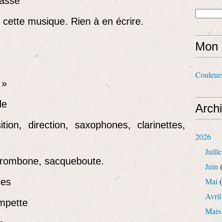
basse
 cette musique. Rien à en écrire.
Mon 
Couleur
»
de
Arch
ion, direction, saxophones, clarinettes,
2026
Juille
 trombone, sacqueboute.
Juin
(
Mai
(
nes
Avril
ompette
Mars