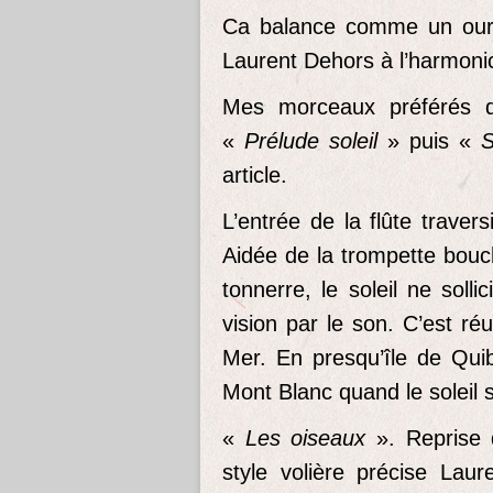
Ca balance comme un ours 
Laurent Dehors à l’harmonica
Mes morceaux préférés 
«
Prélude soleil
» puis «
So
article.
L’entrée de la flûte traver
Aidée de la trompette bouc
tonnerre, le soleil ne solli
vision par le son. C’est r
Mer. En presqu’île de Qui
Mont Blanc quand le soleil su
«
Les oiseaux
». Reprise 
style volière précise Lau