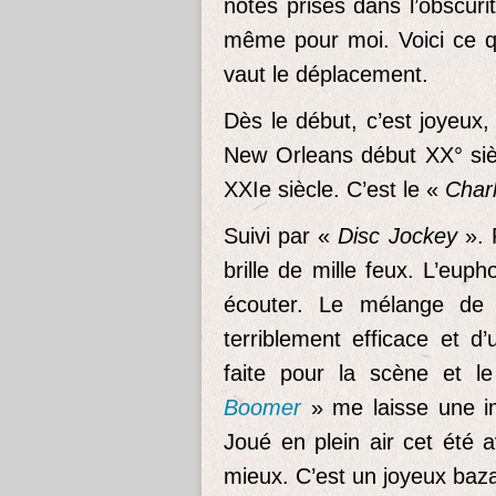
notes prises dans l’obscurit
même pour moi. Voici ce qu
vaut le déplacement.
Dès le début, c’est joyeux, 
New Orleans début XX° sièc
XXIe siècle. C’est le «
Char
Suivi par «
Disc Jockey
». 
brille de mille feux. L’eup
écouter. Le mélange de
terriblement efficace et d
faite pour la scène et l
Boomer
» me laisse une im
Joué en plein air cet été 
mieux. C’est un joyeux baza