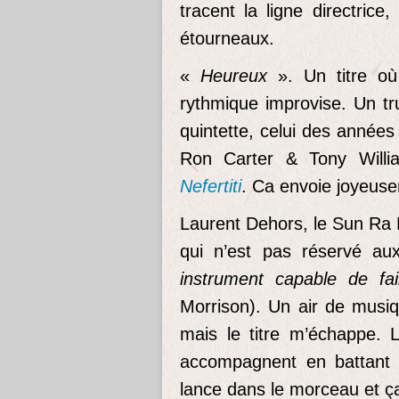
tracent la ligne directric
étourneaux.
«
Heureux
». Un titre où
rythmique improvise. Un t
quintette, celui des année
Ron Carter & Tony Willia
Nefertiti
. Ca envoie joyeuse
Laurent Dehors, le Sun Ra
qui n’est pas réservé a
instrument capable de fai
Morrison). Un air de musi
mais le titre m’échappe. L
accompagnent en battant d
lance dans le morceau et ça