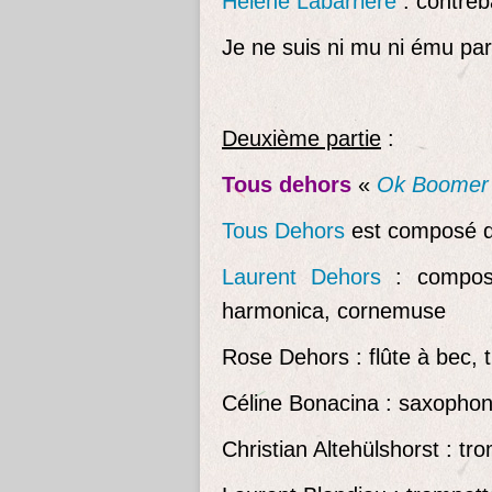
Hélène Labarrière
: contre
Je ne suis ni mu ni ému par
Deuxième partie
:
Tous dehors
«
Ok Boomer
Tous Dehors
est composé 
Laurent Dehors
: composit
harmonica, cornemuse
Rose Dehors : flûte à bec,
Céline Bonacina : saxopho
Christian Altehülshorst : tr