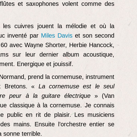
e, flûtes et saxophones volent comme des
 les cuivres jouent la mélodie et où la
ruc inventé par
Miles Davis
et son second
s 60 avec Wayne Shorter, Herbie Hancock,
ms sur leur dernier album acoustique,
ment. Energique et jouissif.
 Normand, prend la cornemuse, instrument
ux Bretons. «
La cornemuse est le seul
re peur à la guitare électrique
» (Van
que classique à la cornemuse. Je connais
e public en rit de plaisir. Les musiciens
es mains. Ensuite l’orchestre entier se
 sonne terrible.