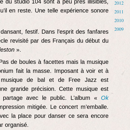
é du studio 104 sont à peu près illisibles,
2012
’il en reste. Une telle expérience sonore
2011
2010
2009
dansant, festif. Dans l’esprit des fanfares
le revisité par des Français du début du
leston
».
Pas de boules à facettes mais la musique
honium fait la masse. Imposant à voir et à
 musique de bal et de Free Jazz est
’une grande précision. Cette musique est
e partage avec le public. L’album «
Ok
pression mitigée. Le concert m’emballe.
avec la place pour danser ce sera encore
r organisé.