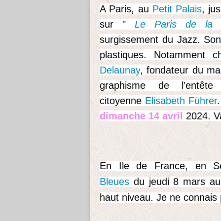
A Paris, au
Petit Palais
, ju
sur "
Le Paris de la m
surgissement du Jazz. Son i
plastiques. Notamment 
Delaunay
, fondateur du m
graphisme de l'entêt
citoyenne
Elisabeth Führer
dimanche 14 avril
2024. Va
En Ile de France, en Se
Bleues
du jeudi 8 mars au 
haut niveau. Je ne connais