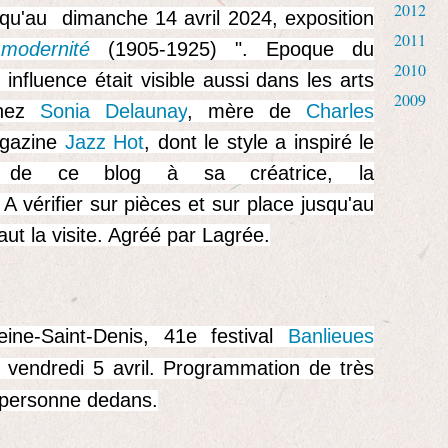
2012
squ'au dimanche 14 avril 2024, exposition
2011
odernité
(1905-1925) ". Epoque du
2010
nfluence était visible aussi dans les arts
2009
chez
Sonia Delaunay
, mère de
Charles
agazine
Jazz Hot
, dont le style a inspiré le
e de ce blog à sa créatrice, la
. A vérifier sur pièces et sur place jusqu'au
ut la visite. Agréé par Lagrée.
ine-Saint-Denis, 41e festival
Banlieues
vendredi 5 avril. Programmation de très
 personne dedans.