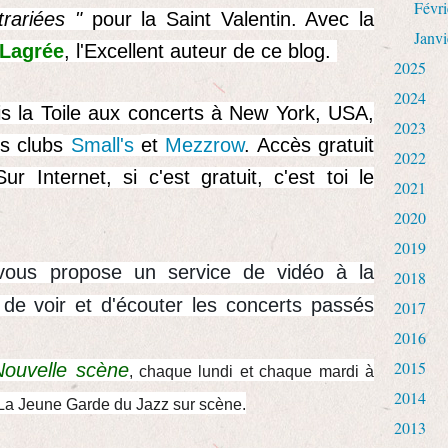
Févri
rariées "
pour la Saint Valentin. Avec la
Janvi
 Lagrée
, l'Excellent auteur de ce blog.
2025
2024
s la Toile aux concerts à New York, USA,
2023
s clubs
Small's
et
Mezzrow
. Accès gratuit
2022
r Internet, si c'est gratuit, c'est toi le
2021
2020
2019
vous propose un service de vidéo à la
2018
e voir et d'écouter les concerts passés
2017
2016
2015
Nouvelle scène
, chaque lundi et chaque mardi à
2014
 La Jeune Garde du Jazz sur scène.
2013