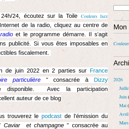
 24h/24, écoutez sur la Toile
Couleurs Jazz
Internet de la radio, cliquez au centre de
Mon 
 radio
et le programme démarre.
Il s'agit
ans publicité. Si vous êtes imposables en
Couleur
ctibles fiscalement.
Arch
n de juin 2022 en 2 parties sur
France
2026
ire particulière
" consacrée à
Dizzy
Juille
 disponible. Avec la participation
Juin
(
xcellent auteur de ce blog
Mai
(
Avril
us trouverez le
podcast
de l'émission du
Mars
 "
Caviar et champagne
" consacrée au