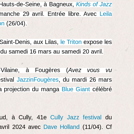
 Hauts-de-Seine, à Bagneux,
Kinds of Jazz
anche 29 avril. Entrée libre. Avec
Leila
on
(26/04).
Saint-Denis, aux Lilas,
le Triton
expose les
du samedi 16 mars au samedi 20 avril.
-Vilaine, à Fougères (
Avez vous vu
estival
JazzinFougères
, du mardi 26 mars
la projection du manga
Blue Giant
célébré
ud, à Cully, 41e
Cully Jazz festival
du
avril 2024 avec
Dave Holland
(11/04). Cf