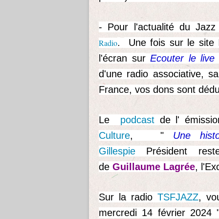
- Pour l'actualité du Jazz
.
Une fois sur le site 
Radio
l'écran sur
Ecouter le live
d'une radio associative, s
France, vos dons sont dédu
Le
podcast
de l' émissio
Culture
, "
Une histo
Gillespie
Président
reste
de
Guillaume Lagrée
, l'E
Sur la radio
TSFJAZZ
, vo
mercredi 14 février 2024