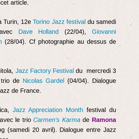
et article.
à Turin, 12e
Torino Jazz festival
du samedi
 avec
Dave Holland
(22/04),
Giovanni
n
(28/04). Cf photographie au dessus de
itola,
Jazz Factory Festival
du mercredi 3
 trio de
Nicolas Gardel
(04/04). Dialogue
Jazz de France.
ica,
Jazz Appreciation Month
festival du
 avec le trio
Carmen's Karma
de
Ramona
g (samedi 20 avril). Dialogue entre Jazz