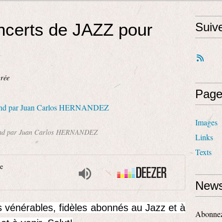
ncerts de JAZZ pour
Suiv
rée
Page
Images
and par Juan Carlos HERNANDEZ
Links
Texts
e
News
s vénérables, fidèles abonnés au Jazz et à
Abonnez-