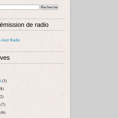
émission de radio
s Jazz Radio
ives
t
(3)
8)
2)
(7)
(6)