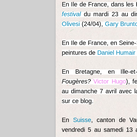
En Ile de France, dans les
festival
du mardi 23 au dim
Olivesi
(24/04),
Gary Brunt
En Ile de France, en Seine-
peintures de
Daniel Humair
En Bretagne, en Ille-et
Fougères?
Victor Hugo
), f
au dimanche 7 avril avec 
sur ce blog.
En
Suisse
, canton de Va
vendredi 5 au samedi 13 