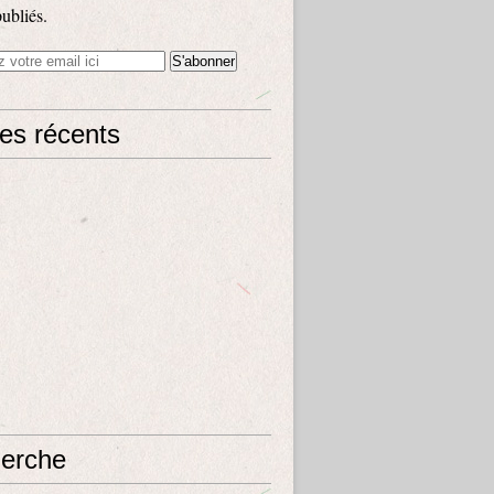
publiés.
les récents
erche