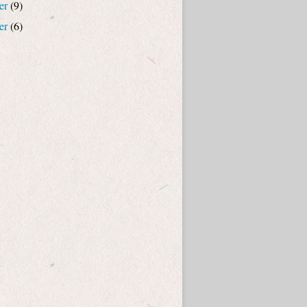
er
(9)
er
(6)