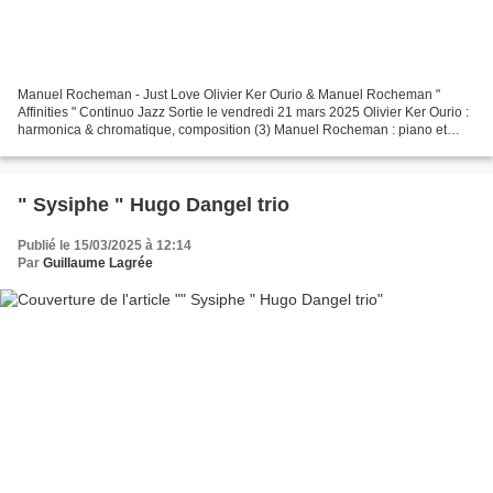
Manuel Rocheman - Just Love Olivier Ker Ourio & Manuel Rocheman "
Affinities " Continuo Jazz Sortie le vendredi 21 mars 2025 Olivier Ker Ourio :
harmonica & chromatique, composition (3) Manuel Rocheman : piano et
composition (1) Lectrices harmoniques,...
" Sysiphe " Hugo Dangel trio
Publié le 15/03/2025 à 12:14
Par
Guillaume Lagrée