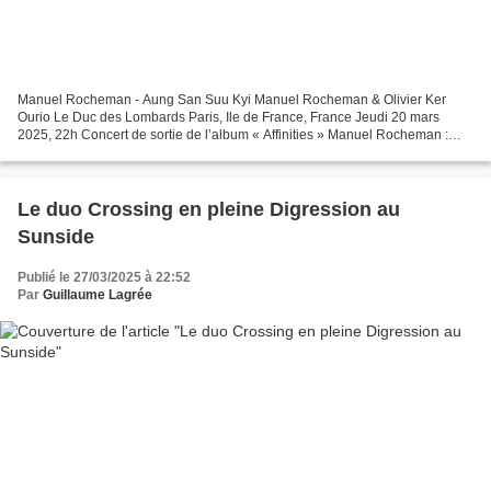
Manuel Rocheman - Aung San Suu Kyi Manuel Rocheman & Olivier Ker
Ourio Le Duc des Lombards Paris, Ile de France, France Jeudi 20 mars
2025, 22h Concert de sortie de l’album « Affinities » Manuel Rocheman :
piano Olivier Ker Ourio : harmonica Le piano...
Le duo Crossing en pleine Digression au
Sunside
Publié le 27/03/2025 à 22:52
Par
Guillaume Lagrée