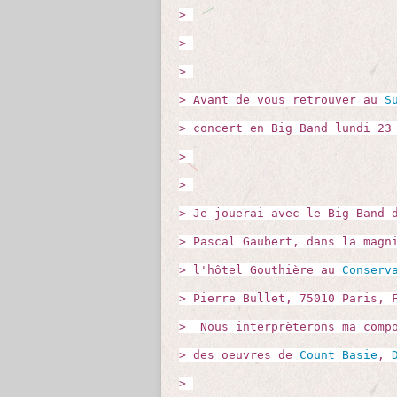
>
>
>
> Avant de vous retrouver au
S
> concert en Big Band lundi 23
>
>
> Je jouerai avec le Big Band 
> Pascal Gaubert, dans la magn
> l'hôtel Gouthière au
Conserv
> Pierre Bullet, 75010 Paris, 
> Nous interprèterons ma compo
> des oeuvres de
Count Basie
,
>