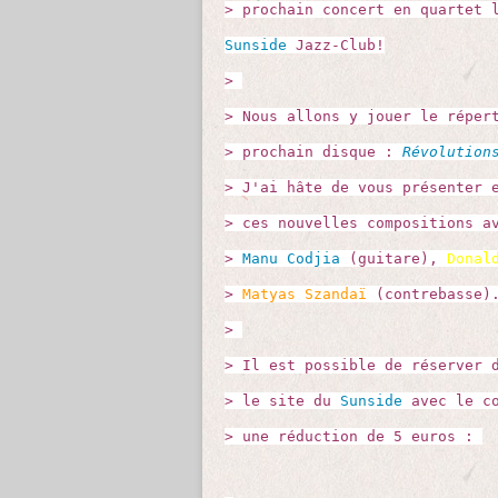
> prochain concert en quartet 
Sunside
Jazz-Club!
>
> Nous allons y jouer le réper
> prochain disque :
Révolution
> J'ai hâte de vous présenter 
> ces nouvelles compositions 
>
Manu Codjia
(guitare),
Donal
>
Matyas Szandaï
(contrebasse)
>
> Il est possible de réserver 
> le site du
Sunside
avec le co
> une réduction de 5 euros :