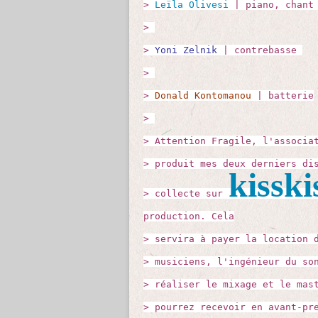
>
Leïla Olivesi
| piano, chan
>
>
Yoni Zelnik
| contrebasse
>
>
Donald Kontomanou
| batterie
>
> Attention Fragile, l'associa
> produit mes deux derniers di
kissk
> collecte sur
production. Cela
> servira à payer la location 
> musiciens, l'ingénieur du so
> réaliser le mixage et le mas
> pourrez recevoir en avant-pr