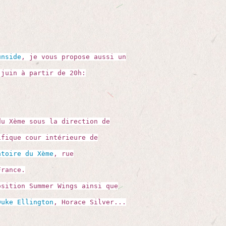
unside
, je vous propose aussi un
 juin à partir de 20h:
du Xème sous la direction de
ifique cour intérieure de
atoire du Xème
, rue
France.
sition Summer Wings ainsi que
Duke Ellington
, Horace Silver...