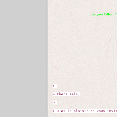
Finançons l'album 
>
> Chers amis,
>
> J'ai le plaisir de vous invi