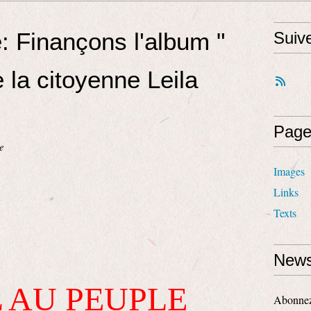
: Finançons l'album "
Suiv
 la citoyenne Leila
Page
e
Images
Links
Texts
News
 AU PEUPLE
Abonnez-