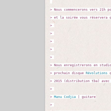
> Nous commencerons vers 21h p
> et la soirée vous réservera 
>
>
>
>
>
> Nous enregistrerons en studi
> prochain disque
Révolutions
q
> 2015 (distribution tba) avec
>
>
Manu Codjia
| guitare
>