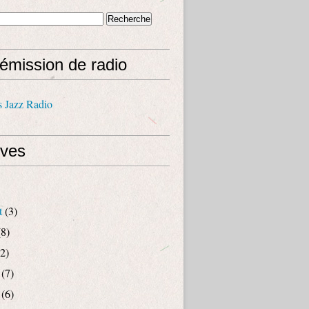
émission de radio
s Jazz Radio
ives
t
(3)
8)
2)
(7)
(6)