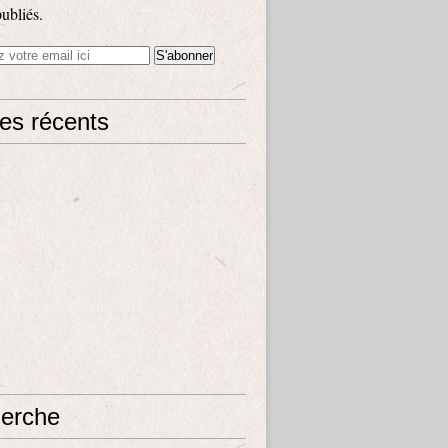
publiés.
les récents
erche