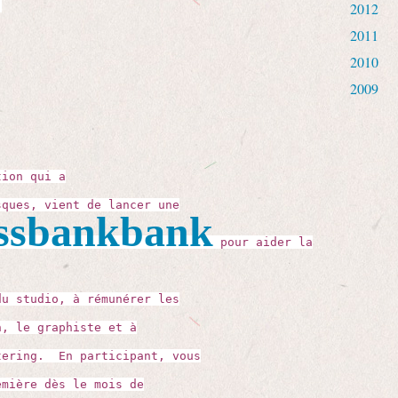
t
2012
2011
2010
2009
tion qui a
sques, vient de lancer une
issbankbank
pour aider la
du studio, à rémunérer les
n, le graphiste et à
tering. En participant, vous
emière dès le mois de