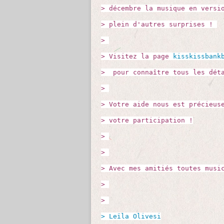
> décembre la musique en versi
> plein d'autres surprises !
>
> Visitez la page
kisskissbank
> pour connaître tous les déta
>
> Votre aide nous est précieus
> votre participation !
>
>
> Avec mes amitiés toutes musi
>
>
> Leïla Olivesi