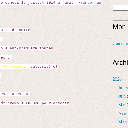
le samedi 19 juillet 2014 à Paris, France, au
Mon 
toire de notre
s
.
Couleur
en avant-première toutes
avec :
Arch
d Kontomanou
(batterie) et
.
2026
Juille
des places sur
Juin
(
de promo 19LORQ20 pour obtenir
Mai
(
Avril
Mars