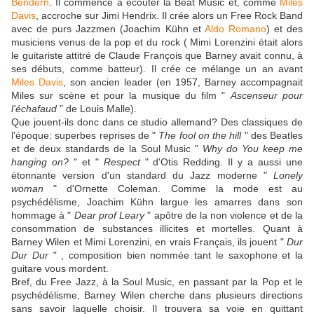
Bendern
. Il commence à écouter la Beat Music et, comme
Miles
Davis
, accroche sur Jimi Hendrix. Il crée alors un Free Rock Band
avec de purs Jazzmen (Joachim Kühn et
Aldo Romano
) et des
musiciens venus de la pop et du rock ( Mimi Lorenzini était alors
le guitariste attitré de Claude François que Barney avait connu, à
ses débuts, comme batteur). Il crée ce mélange un an avant
Miles Davis
, son ancien leader (en 1957, Barney accompagnait
Miles sur scène et pour la musique du film "
Ascenseur pour
l'échafaud
" de Louis Malle).
Que jouent-ils donc dans ce studio allemand? Des classiques de
l'époque: superbes reprises de "
The fool on the hill
" des Beatles
et de deux standards de la Soul Music "
Why do You keep me
hanging on?
" et "
Respect
" d'Otis Redding. Il y a aussi une
étonnante version d'un standard du Jazz moderne "
Lonely
woman
" d'Ornette Coleman. Comme la mode est au
psychédélisme, Joachim Kühn largue les amarres dans son
hommage à "
Dear prof Leary
" apôtre de la non violence et de la
consommation de substances illicites et mortelles. Quant à
Barney Wilen et Mimi Lorenzini, en vrais Français, ils jouent "
Dur
Dur Dur "
, composition bien nommée tant le saxophone et la
guitare vous mordent.
Bref, du Free Jazz, à la Soul Music, en passant par la Pop et le
psychédélisme, Barney Wilen cherche dans plusieurs directions
sans savoir laquelle choisir. Il trouvera sa voie en quittant