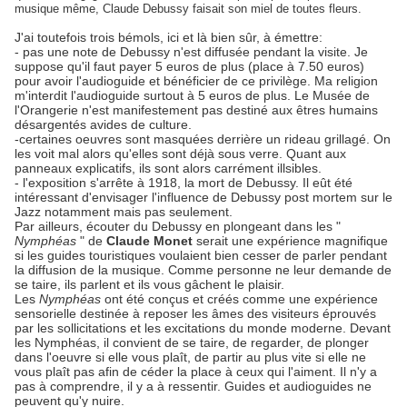
musique même, Claude Debussy faisait son miel de toutes fleurs.
J'ai toutefois trois bémols, ici et là bien sûr, à émettre:
- pas une note de Debussy n'est diffusée pendant la visite. Je
suppose qu'il faut payer 5 euros de plus (place à 7.50 euros)
pour avoir l'audioguide et bénéficier de ce privilège. Ma religion
m'interdit l'audioguide surtout à 5 euros de plus. Le Musée de
l'Orangerie n'est manifestement pas destiné aux êtres humains
désargentés avides de culture.
-certaines oeuvres sont masquées derrière un rideau grillagé. On
les voit mal alors qu'elles sont déjà sous verre. Quant aux
panneaux explicatifs, ils sont alors carrément illsibles.
- l'exposition s'arrête à 1918, la mort de Debussy. Il eût été
intéressant d'envisager l'influence de Debussy post mortem sur le
Jazz notamment mais pas seulement.
Par ailleurs, écouter du Debussy en plongeant dans les "
Nymphéas
" de
Claude Monet
serait une expérience magnifique
si les guides touristiques voulaient bien cesser de parler pendant
la diffusion de la musique. Comme personne ne leur demande de
se taire, ils parlent et ils vous gâchent le plaisir.
Les
Nymphéas
ont été conçus et créés comme une expérience
sensorielle destinée à reposer les âmes des visiteurs éprouvés
par les sollicitations et les excitations du monde moderne. Devant
les Nymphéas, il convient de se taire, de regarder, de plonger
dans l'oeuvre si elle vous plaît, de partir au plus vite si elle ne
vous plaît pas afin de céder la place à ceux qui l'aiment. Il n'y a
pas à comprendre, il y a à ressentir. Guides et audioguides ne
peuvent qu'y nuire.