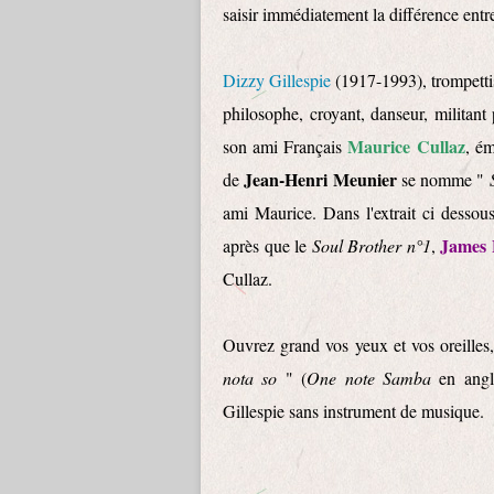
saisir immédiatement la différence ent
Dizzy Gillespie
(1917-1993), trompettis
philosophe, croyant, danseur, militant
Maurice Cullaz
son ami Français
, ém
Jean-Henri Meunier
de
se nomme "
ami Maurice. Dans l'extrait ci dess
James
après que le
Soul Brother n°1
,
Cullaz.
Ouvrez grand vos yeux et vos oreilles,
nota so
" (
One note Samba
en angla
Gillespie sans instrument de musique.