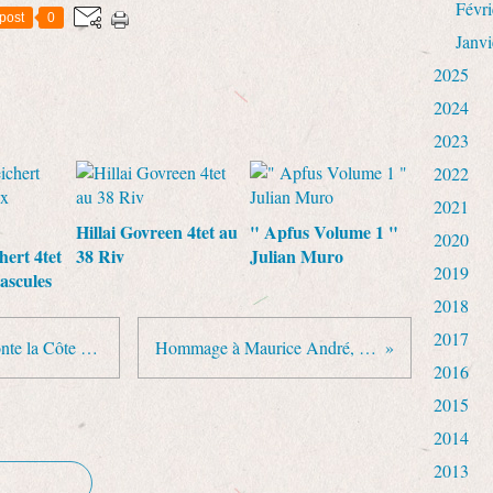
Févri
post
0
Janvi
2025
2024
2023
2022
2021
Hillai Govreen 4tet au
" Apfus Volume 1 "
2020
hert 4tet
38 Riv
Julian Muro
2019
ascules
2018
2017
Le fluturiste André Stochetti remonte la Côte Ouest de la France de mars à avril 2012
Hommage à Maurice André, l'homme à la trompette d'or
2016
2015
2014
2013