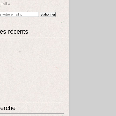
publiés.
les récents
erche