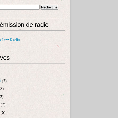
émission de radio
s Jazz Radio
ives
t
(3)
8)
2)
(7)
(6)