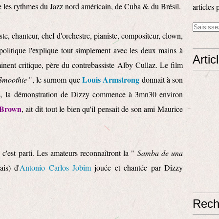
re les rythmes du Jazz nord américain, de Cuba & du Brésil.
articles 
te, chanteur, chef d'orchestre, pianiste, compositeur, clown,
 politique l'explique tout simplement avec les deux mains à
Artic
inent critique, père du contrebassiste Alby Cullaz. Le film
Louis Armstrong
Smoothie
", le surnom que
donnait à son
ous, la démonstration de Dizzy commence à 3mn30 environ
 Brown
, ait dit tout le bien qu'il pensait de son ami Maurice
 c'est parti. Les amateurs reconnaîtront la "
Samba de una
is) d'
Antonio Carlos Jobim
jouée et chantée par Dizzy
Rech