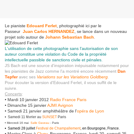
Le pianiste
Edouard Ferlet
, photographié ici par le
Passeur
Juan Carlos HERNANDEZ
, se lance dans un nouveau
projet solo autour de
Johann Sebastian Bach
.
L'utilisation de cette photographie sans l'autorisation de son
auteur constitue une violation du Code de la propriété
intellectuelle passible de sanctions civile et pénales.
JS Bach est une source d'inspiration inépuisable notamment pour
les pianistes de Jazz comme l'a montré encore récemment
Dan
Tepfer
avec ses
Variations sur les Variations Goldberg
.
Pour écouter la version d'Edouard Ferlet, il vous suffit de le
suivre.
Concerts
:
• Mardi 10 janvier 2012
Radio France Paris
• Dimanche 15 janvier
AJMI Avignon
• Samedi 21 janvier amphithéâtre de l'
opéra de Lyon
• Samedi 11 février au
SUNSET
Paris
• Mercredi 16 mai
Salle Gaveau
- Paris
• Samedi 28 juillet
Festival de Champallement
, en Bourgogne, France.
• Master Class à
Cluny
, Bourgogne, France, lundi 20- samedi 25