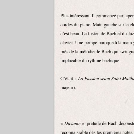
Plus intéressant. Il commence par tape
cordes du piano. Main gauche sur le cla
c’est beau. La fusion de Bach et du Ja
clavier. Une pompe baroque à la main ga
près de la mélodie de Bach qui swingue 
implacable du rythme bachique.
C’était «
La Passion selon Saint Matth
majeur).
«
Dictame
», prélude de Bach déconstru
reconnaissable dès les premières notes