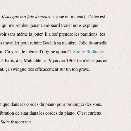
«
Jésus que ma joie demeure
» joué en mineur). L’idée est
 qui me semble gênant. Edouard Ferlet nous explique
oir sans même la jouer. Il a osé prendre les partitions, les
les travailler pour refaire Bach à sa manière. Jolie ritournelle
u. Ca y est, le thème d’origine apparaît.
Sonny Rollins
le
 à Paris, à la Mutualité le 19 janvier 1963 (je n’étais pas né
nt, ça swingue très efficacement sur un ton grave.
onique dans les cordes du piano pour prolonger des sons.
bration de sitar dans les cordes du piano. C’est curieux
«
Suite française
».