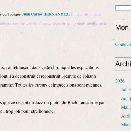
Juan Carlos HERNANDEZ
re du Tonique
.
Toute utilisation de
auteur constitue une violation du Code de la propriété intellectuelle
Mon 
Couleur
Arch
rs, j'ai retranscrit dans cette chronique les explications
dont il a déconstruit et reconstruit l'oeuvre de Johann
2026
ramme. Toutes les erreurs et imprécisions sont miennes.
Juille
Juin
(
que ce ne soit du Jazz ou plutôt du Bach transformé par
Mai
(
eu trop joli pour être honnête.
Avril
Mars