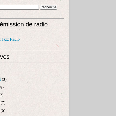
émission de radio
s Jazz Radio
ives
t
(3)
8)
2)
(7)
(6)