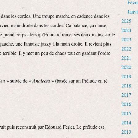
Févri
Janvi
r dans les cordes. Une troupe marche en cadence dans les
2025
vier, main droite dans les cordes. Ca balance, ça danse,
2024
zz prend corps alors qu’Edouard remet ses deux mains sur le
2023
uche, une fantaisie jazzy à la main droite. Il revient plus
2022
terrible. Il y met un peu de chaos tout en gardant l’ordre
2021
2020
2019
ieu
» suivie de «
Analecta
» (basée sur un Prélude en ré
2018
2017
2016
2015
2014
it puis reconstruit par Edouard Ferlet. Le prélude est
2013
.