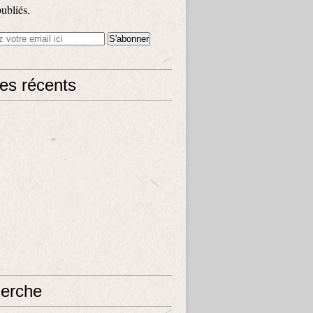
publiés.
les récents
erche