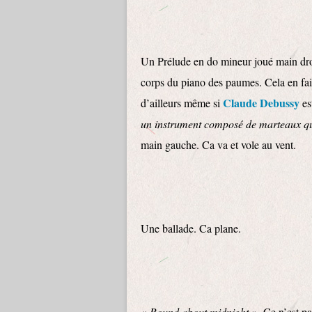
Un Prélude en do mineur joué main dro
corps du piano des paumes. Cela en fai
Claude Debussy
d’ailleurs même si
es
un instrument composé de marteaux qu
main gauche. Ca va et vole au vent.
Une ballade. Ca plane.
«
Round about midnight
». Ce n’est p