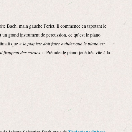
ite Bach, main gauche Ferlet. Il commence en tapotant le
t un grand instrument de percussion, ce qu’est le piano
timait que «
le pianiste doit faire oublier que le piano est
i frappent des cordes
». Prélude de piano joué très vite à la
Thelonious Sphere
as de Johann Sebastian Bach mais de