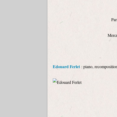
Par
Mercr
Edouard Ferlet
: piano, recompositio