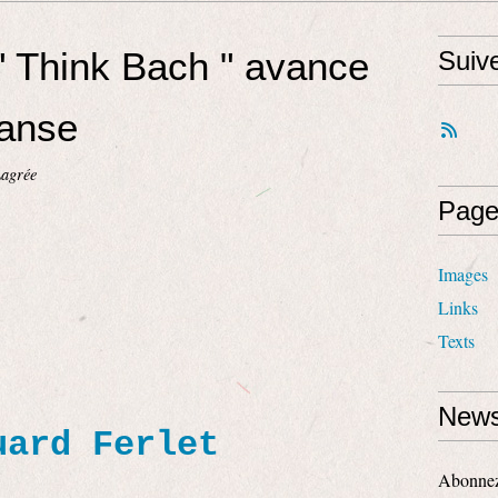
" Think Bach " avance
Suiv
Danse
Lagrée
Page
Images
Links
Texts
News
uard Ferlet
Abonnez-