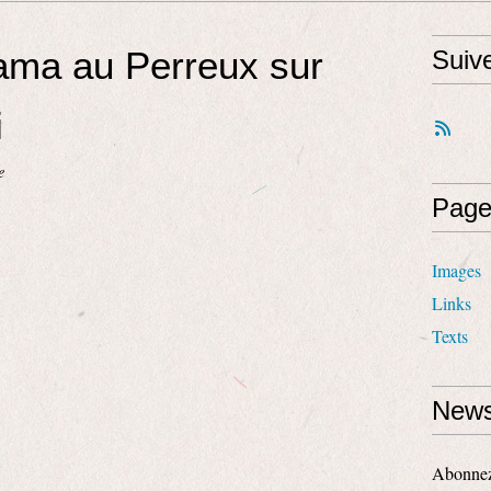
ama au Perreux sur
Suiv
i
e
Page
Images
Links
Texts
News
Abonnez-