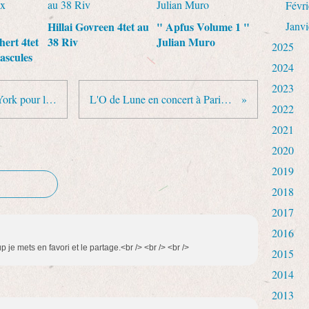
Févri
Hillai Govreen 4tet au
" Apfus Volume 1 "
Janvi
hert 4tet
38 Riv
Julian Muro
2025
ascules
2024
2023
Marcus Miller en concert à New York pour le Japon le dimanche 15 mai
L'O de Lune en concert à Paris les 26 mai et 14 juin
2022
2021
2020
2019
2018
2017
2016
 je mets en favori et le partage.<br /> <br /> <br />
2015
2014
2013