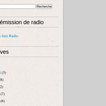
émission de radio
s Jazz Radio
ives
t
(3)
8)
2)
(7)
(6)