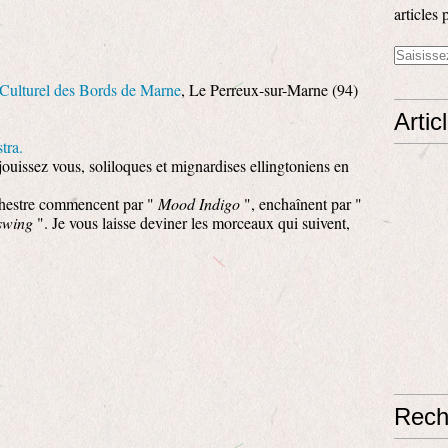
articles 
Culturel des Bords de Marne
, Le Perreux-sur-Marne (94)
Artic
tra.
éjouissez vous, soliloques et mignardises ellingtoniens en
chestre commencent par "
Mood Indigo
", enchaînent par "
 swing
". Je vous laisse deviner les morceaux qui suivent,
Rech