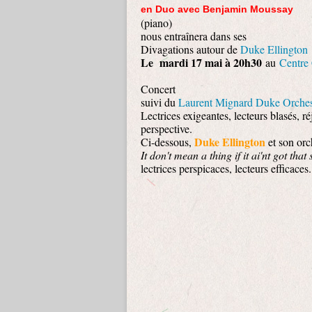
en Duo avec Benjamin Moussay
(piano)
nous entraînera dans ses
Divagations autour de
Duke Ellington
Le mardi 17 mai à 20h30
au
Centre 
Concert
suivi du
Laurent Mignard Duke Orches
Lectrices exigeantes, lecteurs blasés, r
perspective.
Duke Ellington
Ci-dessous,
et son or
It don't mean a thing if it ai'nt got that
lectrices perspicaces, lecteurs efficaces.