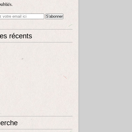
publiés.
les récents
erche