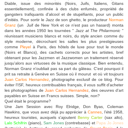
Diable, issue des minorités (Noirs, Juifs, Italiens, Gitans
essentiellement), confinée à des clubs enfumés, propriété de
gangsters trafiquants d'alcool et de stupéfiants, pour un public
d'initiés. Pour sortir le Jazz de son ghetto, le producteur
Norman
Granz
(un Juif de New York et ce n'est pas un hasard) monta
dans les années 1950 les tournées "
Jazz at The Philarmonic
"
réunissant musiciens blancs et noirs, du style ancien comme du
style moderne, décrochant les salles les plus prestigieuses
comme
Pleyel
à Paris, des hôtels de luxe pour tout le monde
(Noirs et Blancs), des cachets corrects pour les artistes, bref
obtenant pour les Jazzmen et Jazzwomen un traitement réservé
jusqu'alors aux virtuoses de la musique classique. Bien entendu,
Norman Granz n'oubliait pas sa part du gâteau. C'est pourquoi il
prit sa retraite à Genève en Suisse où il mourut et où vit toujours
Juan Carlos Hernandez
, photographe exclusif de ce blog. Pour
éviter l'ISF, heureux contribuables français, il vous suffit d'acheter
les photographies de
Juan Carlos Hernandez
, des oeuvres d'art
payables en Suisse en Francs suisses. Simple, non?
Quel était le programme?
Une Jam Session avec Roy Elridge, Don Byas, Coleman
Hawkins, que vous avez déjà pu apprécier à
Cannes
, l'été 1958,
heureux touristes, auxquels s'ajoutent
Benny Carter
(sax alto),
Lalo Schifrin
(piano),
Sam Jones
(contrebasse) et
Papa Jo Jones