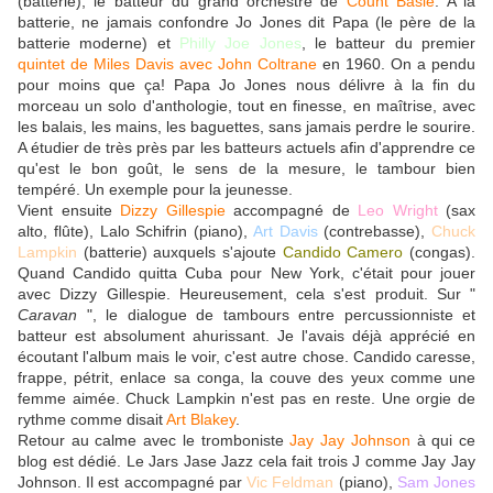
(batterie), le batteur du grand orchestre de
Count Basie
. A la
batterie, ne jamais confondre Jo Jones dit Papa (le père de la
batterie moderne) et
Philly Joe Jones
, le batteur du premier
quintet de Miles Davis avec John Coltrane
en 1960. On a pendu
pour moins que ça! Papa Jo Jones nous délivre à la fin du
morceau un solo d'anthologie, tout en finesse, en maîtrise, avec
les balais, les mains, les baguettes, sans jamais perdre le sourire.
A étudier de très près par les batteurs actuels afin d'apprendre ce
qu'est le bon goût, le sens de la mesure, le tambour bien
tempéré. Un exemple pour la jeunesse.
Vient ensuite
Dizzy Gillespie
accompagné de
Leo Wright
(sax
alto, flûte), Lalo Schifrin (piano),
Art Davis
(contrebasse),
Chuck
Lampkin
(batterie) auxquels s'ajoute
Candido Camero
(congas).
Quand Candido quitta Cuba pour New York, c'était pour jouer
avec Dizzy Gillespie. Heureusement, cela s'est produit. Sur "
Caravan
", le dialogue de tambours entre percussionniste et
batteur est absolument ahurissant. Je l'avais déjà apprécié en
écoutant l'album mais le voir, c'est autre chose. Candido caresse,
frappe, pétrit, enlace sa conga, la couve des yeux comme une
femme aimée. Chuck Lampkin n'est pas en reste. Une orgie de
rythme comme disait
Art Blakey
.
Retour au calme avec le tromboniste
Jay Jay Johnson
à qui ce
blog est dédié. Le Jars Jase Jazz cela fait trois J comme Jay Jay
Johnson. Il est accompagné par
Vic Feldman
(piano),
Sam Jones