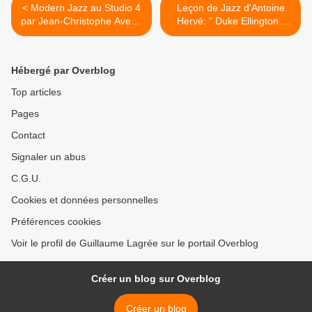
< Modern Jazz au Studio 4
Leçon de Jazz d'Antoine
par Jean-Christophe Averty
Hervé: " Duke Ellington "
(1960)
avec orchestre >
Hébergé par Overblog
Top articles
Pages
Contact
Signaler un abus
C.G.U.
Cookies et données personnelles
Préférences cookies
Voir le profil de Guillaume Lagrée sur le portail Overblog
Créer un blog sur Overblog
Créer un blog