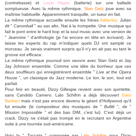
(contrebasse) et
Louis Hayes
(batterie) sur une ballade
somptueuse. Avec la même rythmique,
Stan Getz
joue avec sa
maîtrise habituelle. Apparemment tranquille, un tueur en fait.
La même rythmique accueille ensuite les frères
Adderley
: Julian
dit "
Canonball
" au sax alto, Nat à la trompette. Une musique qui
fait le pont entre le hard bop et la soul music avec une version de
"
Jeannine
" d'anthologie (je l'ai encore en tête en écrivant). Je
laisse les experts du rap m'indiquer quels DJ ont samplé ce
morceau. Je serais vraiment surpris qu'il n'y en ait pas eu tant le
groove est efficace.
La même rythmique poursuit son oeuvre avec Stan Getz et Jay
Jay Johnson ensemble. Comme une idée du bonheur que ces
deux souffleurs qui enregistrèrent ensemble "
Live at the Opera
House
", un classique du Jazz moderne. Le ton, le son, tout est
parfait.
Pour finir en beauté, Dizzy Gillespie revient avec son quintette,
sans Candido Camero. Lalo Schifrin a déjà découvert
Gato
Barbieri
mais n'est pas encore devenu le géant d'Hollywood qu'il
fut ensuite (le compositeur des musiques de "
Bullitt
", de "
Mission Impossible
" et des bas DIM, c'est lui). C'est déjà un
crack. Dizzy ne s'était pas trompé en le recrutant en Argentine
suite à une tournée sud-américaine.
Voici la "
Toccata
" composée par
Lalo Schifrin
pour Dizzy