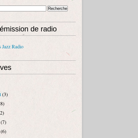
émission de radio
s Jazz Radio
ives
t
(3)
8)
2)
(7)
(6)