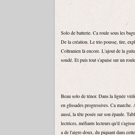
Solo de batterie. Ca roule sous les bag
De la création. Le trio pousse, tire, ex
Coltranien là encore. L'ajout de la gui
soudé. Et puis tout s'apaise sur un rou
Beau solo de ténor. Dans la lignée viri
en glissades progressives. Ca marche. A
aussi, la tête posée sur son épaule. Ta
lectrices, méfiants lecteurs qu'il s'agis
a de l'aigre-doux, du piquant dans cette 