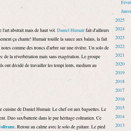
Févri
Janvi
2025
2024
l'art abstrait mais de haut vol
. Daniel Humair
fait d'ailleurs
2023
sement ça chante! Humair touille la sauce aux balais, la fait
2022
es notes comme des troncs d'arbre sur une rivière. Un solo de
2021
 de la réverbération mais sans exagération. Le groupe
2020
ls ont décidé de travailler les tempi lents, medium au
2019
2018
2017
2016
2015
de cuisine de Daniel Humair. Le chef est aux baguettes. Le
2014
ent. Duo sax/batterie dans le pur héritage coltranien. Ce
2013
oltrane
. Retour au calme avec le solo de guitare. Le pied