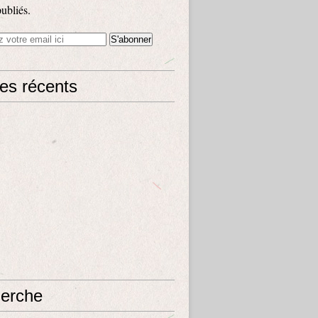
publiés.
les récents
erche