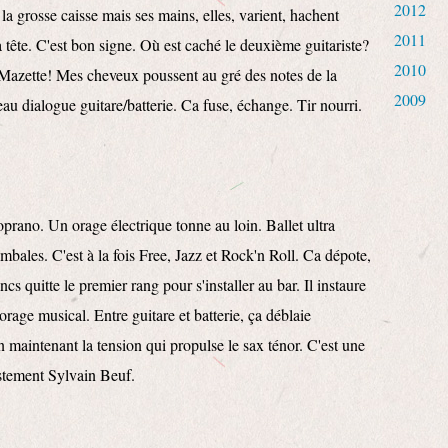
2012
a grosse caisse mais ses mains, elles, varient, hachent
2011
 tête. C'est bon signe. Où est caché le deuxième guitariste?
2010
 Mazette! Mes cheveux poussent au gré des notes de la
2009
 Beau dialogue guitare/batterie. Ca fuse, échange. Tir nourri.
ano. Un orage électrique tonne au loin. Ballet ultra
ymbales. C'est à la fois Free, Jazz et Rock'n Roll. Ca dépote,
 quitte le premier rang pour s'installer au bar. Il instaure
 orage musical. Entre guitare et batterie, ça déblaie
n maintenant la tension qui propulse le sax ténor. C'est une
ustement Sylvain Beuf.