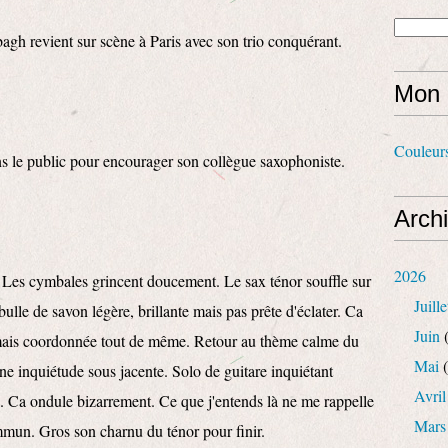
agh revient sur scène à Paris avec son trio conquérant.
Mon 
Couleur
s le public pour encourager son collègue saxophoniste.
Arch
2026
 Les cymbales grincent doucement. Le sax ténor souffle sur
Juille
ulle de savon légère, brillante mais pas prête d'éclater. Ca
Juin
(
re mais coordonnée tout de même. Retour au thème calme du
Mai
(
e inquiétude sous jacente. Solo de guitare inquiétant
Avril
ti. Ca ondule bizarrement. Ce que j'entends là ne me rappelle
Mars
commun. Gros son charnu du ténor pour finir.