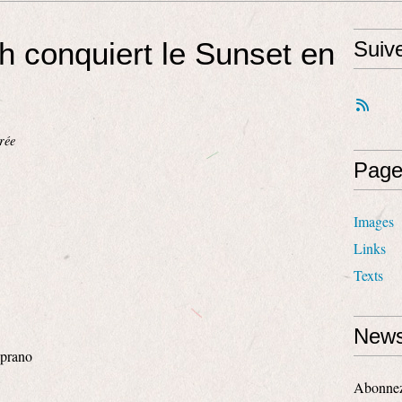
 conquiert le Sunset en
Suiv
rée
Page
Images
Links
Texts
News
oprano
Abonnez-