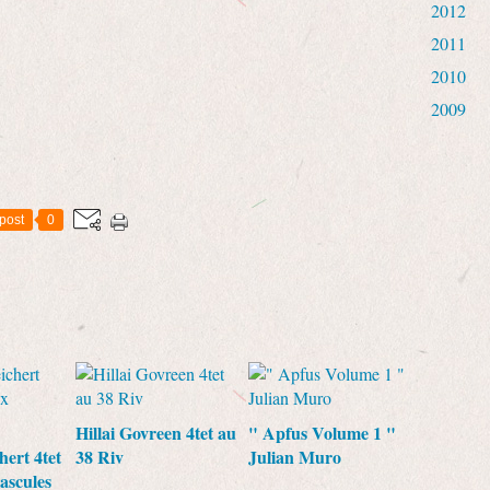
2012
2011
2010
2009
post
0
Hillai Govreen 4tet au
" Apfus Volume 1 "
hert 4tet
38 Riv
Julian Muro
ascules