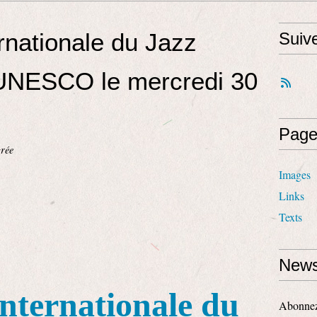
rnationale du Jazz
Suiv
l'UNESCO le mercredi 30
Page
rée
Images
Links
Texts
News
nternationale du
Abonnez-