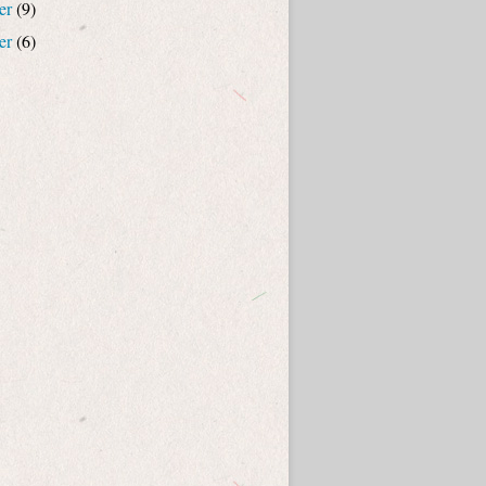
er
(9)
er
(6)