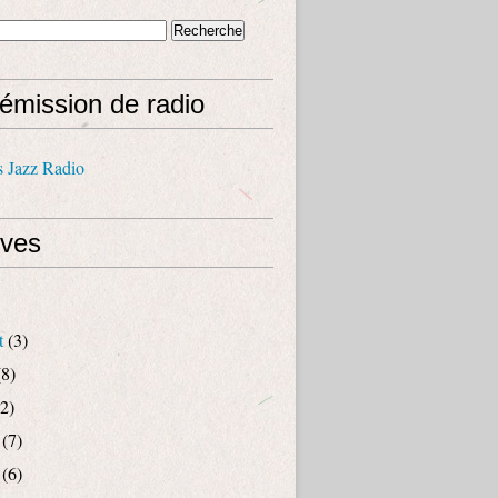
émission de radio
s Jazz Radio
ives
t
(3)
8)
2)
(7)
(6)