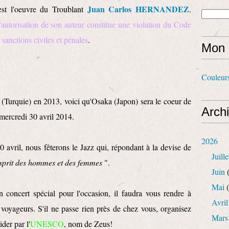
Juan Carlos HERNANDEZ
st l'oeuvre du Troublant
.
l'autorisation de son auteur constitue une violation du Code
e sanctions civiles et pénales
.
Mon 
Couleur
(Turquie) en 2013, voici qu'Osaka (Japon) sera le coeur de
Arch
mercredi 30 avril 2014.
2026
30 avril, nous fêterons le Jazz qui, répondant à la devise de
Juille
esprit des hommes et des femmes
".
Juin
(
Mai
(
 concert spécial pour l'occasion, il faudra vous rendre à
Avril
s voyageurs. S'il ne passe rien près de chez vous, organisez
Mars
ider par l'
UNESCO
, nom de Zeus!