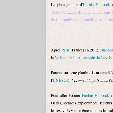
La photographie d'
Herbie Hancock
e
Toute utilisation de cette oeuvre sans 
de la propriété intellectuelle passible d
Après
Paris
(France) en 2012,
Istanbul
la 3e
Journée Internationale du Jazz
le 
Partout sur cette planète, le mercredi 
l'
UNESCO
, "
promeut la paix dans l'
Pour aller écouter
Herbie Hancock
en
Osaka, lectrices exploratrices, lecteur
les festivités vous même et faites les val