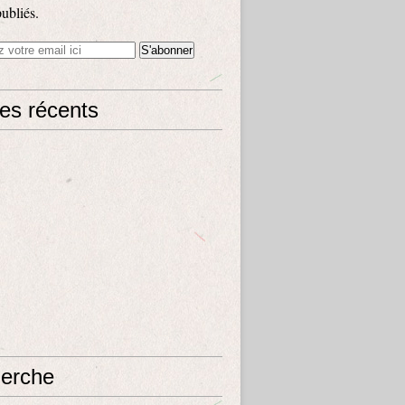
publiés.
les récents
erche