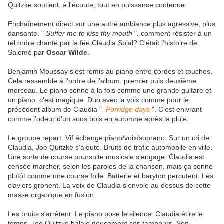
Quitzke soutient, à l'écoute, tout en puissance contenue.
Enchaînement direct sur une autre ambiance plus agressive, plus
dansante. "
Suffer me to kiss thy mouth
", comment résister à un
tel ordre chanté par la fée Claudia Solal? C'était l'histoire de
Salomé par
Oscar Wilde
.
Benjamin Moussay s'est remis au piano entre cordes et touches.
Cela ressemble à l'ordre de l'album: premier puis deuxième
morceau. Le piano sonne à la fois comme une grande guitare et
un piano. c'est magique. Duo avec la voix comme pour le
précédent album de Claudia "
Porridge days
". C'est enivrant
comme l'odeur d'un sous bois en automne après la pluie.
Le groupe repart. Vif échange piano/voix/soprano. Sur un cri de
Claudia, Joe Quitzke s'ajoute. Bruits de trafic automobile en ville.
Une sorte de course poursuite musicale s'engage. Claudia est
censée marcher, selon les paroles de la chanson, mais ça sonne
plutôt comme une course folle. Batterie et baryton percutent. Les
claviers gronent. La voix de Claudia s'envole au dessus de cette
masse organique en fusion.
Les bruits s'arrêtent. Le piano pose le silence. Claudia étire le
temps. Joe Quitzke balaie doucement ses tambours. Son