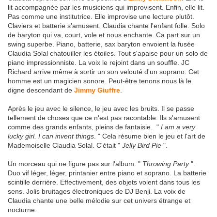
lit accompagnée par les musiciens qui improvisent. Enfin, elle lit.
Pas comme une institutrice. Elle improvise une lecture plutôt.
Claviers et batterie s'amusent. Claudia chante l'enfant folle. Solo
de baryton qui va, court, vole et nous enchante. Ca part sur un
swing superbe. Piano, batterie, sax baryton envoient la fusée
Claudia Solal chatouiller les étoiles. Tout s'apaise pour un solo de
piano impressionniste. La voix le rejoint dans un souffle. JC
Richard arrive même à sortir un son velouté d'un soprano. Cet
homme est un magicien sonore. Peut-être tenons nous là le
digne descendant de
Jimmy Giuffre
.
Après le jeu avec le silence, le jeu avec les bruits. Il se passe
tellement de choses que ce n'est pas racontable. Ils s'amusent
comme des grands enfants, pleins de fantaisie. "
I am a very
lucky girl. I can invent things
. " Cela résume bien le jeu et l'art de
Mademoiselle Claudia Solal. C'était "
Jelly Bird Pie
".
Un morceau qui ne figure pas sur l'album: "
Throwing Party
".
Duo vif léger, léger, printanier entre piano et soprano. La batterie
scintille derrière. Effectivement, des objets volent dans tous les
sens. Jolis bruitages électroniques de DJ Benji. La voix de
Claudia chante une belle mélodie sur cet univers étrange et
nocturne.