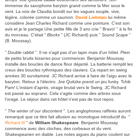
immense du saxophone baryton grand comme la Mer sous le
vent. La voix de Claudia bondit sur les vagues souple, vive,
légère, colorée comme un saumon.
David Liebman
lui même
considère Jean Charles Richard comme une pointure. C'est son
avis et je le partage.Une petite fille de 3 ans crie " Bravo! " à la fin
du morceau. C'était "
Blocks
" (JC Richard) puis "
Sound Scape
"
(B. Moussay).
"
Double rabbit
". Il ne s'agit pas d'un lapin mais d'un hôtel. Plein
de petits bruits bizarres pour commencer. Benjamin Moussay
installe des boucles de dance floor déjanté. La batterie remplit les
creux des boucles rythmiques des claviers. Ca repart en swing
années 30 survitaminé. JC Richard arrive à faire de l'aigu avec le
baryton. Retour à l'électro. Joe Quitzke prend un jeu funky. Tchik
Pam! L'instant d'après, virage brutal vers le Swing. JC Richard
est passé au soprano. Cela s'agite comme des arbres sous
l'orage. Le séjour dans cet hôtel n'est pas de tout repos.
"
The winter of our discontent
". Les anglophones raffinés auront
remarqué que ce titre fait allusion au monologue introductif du "
Richard III
" de
William Shakespeare
. Benjamin Moussay
commence avec des cloches, des corbeaux et du vent.
Shakespearien en diable. Les notes aigues du piano coulent sur