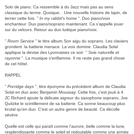
Solo de piano. Ca ressemble à du Jazz mais pas au sens
classique du terme. Quoique... Une nouvelle histoire de lapin, de
terrier cette fois. "
In my rabbit's home
". Duo piano/voix
enchanteur. Duo piano/soprano maintenant. Ca s'appelle jouer
sur du velours. Retour au duo ludique piano/voix.
"
Room Service
" le titre album.Son aigu du soprano. Les claviers
grondent. la batterie menace. La voix domine. Claudia Solal
applique la devise des Lyonnaises ce soir: "
Soie naturelle et
rayonne
". La musique s'enflamme. Il ne reste pas grand chose
de cet hôtel.
RAPPEL
"
Porridge days
", titre éponyme du précédent album de Claudia
Solal en duo avec Benjamin Moussay. Cette fois, c'est joué à 4.
JC Richard ajoute la délicate aigreur du saxophone soprano, Joe
Quitzke le scintillement de sa batterie. Ca sonne beaucoup plus
brutal qu'en duo. C'est un autre genre de beauté. Ca décolle
sévère.
Quelle est celle qui paraît comme l'aurore, belle comme la lune,
resplendissante comme le soleil et redoutable comme une armée