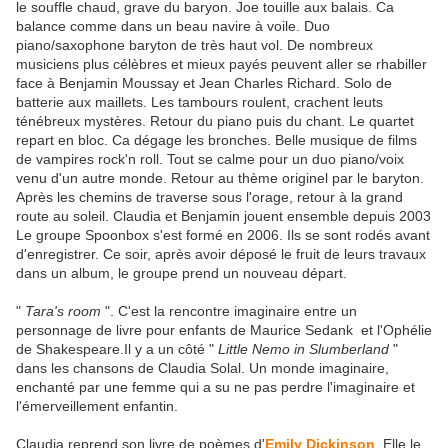
le souffle chaud, grave du baryon. Joe touille aux balais. Ca
balance comme dans un beau navire à voile. Duo
piano/saxophone baryton de très haut vol. De nombreux
musiciens plus célèbres et mieux payés peuvent aller se rhabiller
face à Benjamin Moussay et Jean Charles Richard. Solo de
batterie aux maillets. Les tambours roulent, crachent leuts
ténébreux mystères. Retour du piano puis du chant. Le quartet
repart en bloc. Ca dégage les bronches. Belle musique de films
de vampires rock'n roll. Tout se calme pour un duo piano/voix
venu d'un autre monde. Retour au thème originel par le baryton.
Après les chemins de traverse sous l'orage, retour à la grand
route au soleil. Claudia et Benjamin jouent ensemble depuis 2003
Le groupe Spoonbox s'est formé en 2006. Ils se sont rodés avant
d'enregistrer. Ce soir, après avoir déposé le fruit de leurs travaux
dans un album, le groupe prend un nouveau départ.
"
Tara's room
". C'est la rencontre imaginaire entre un
personnage de livre pour enfants de Maurice Sedank et l'Ophélie
de Shakespeare.Il y a un côté "
Little Nemo in Slumberland
"
dans les chansons de Claudia Solal. Un monde imaginaire,
enchanté par une femme qui a su ne pas perdre l'imaginaire et
l'émerveillement enfantin.
Claudia reprend son livre de poèmes d'
Emily Dickinson
. Elle le